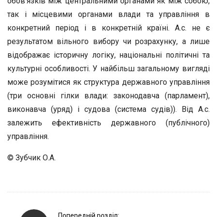
обов’язків між центральними органами як між собою,
так і місцевими органами влади та управління в
конкретний період і в конкретній країні. А.с. не є
результатом вільного вибору чи розрахунку, а лише
відображає історичну логіку, національні політичні та
культурні особливості. У найбільш загальному вигляді
може розумітися як структура державного управління
(три основні гілки влади: законодавча (парламент),
виконавча (уряд) і судова (система судів)). Від А.с.
залежить ефективність державного (публічного)
управління.
© Зубчик О.А.
P
Попередній розділ: