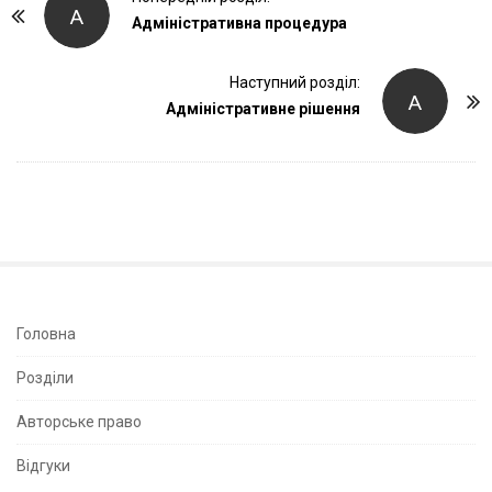
А
o
Адміністративна процедура
s
t
Наступний розділ:
А
Адміністративне рішення
N
a
v
i
g
a
t
i
S
Головна
o
i
Розділи
n
t
e
Авторське право
S
Відгуки
i