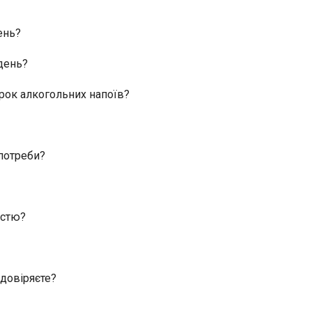
ень?
день?
арок алкогольних напоїв?
 потреби?
істю?
 довіряєте?