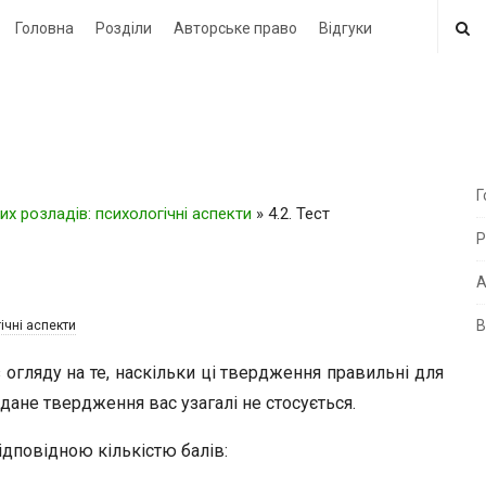
Головна
Розділи
Авторське право
Відгуки
Г
х розладів: психологічні аспекти
»
4.2. Тест
i
Р
t
e
А
В
ічні аспекти
i
d
з огляду на те, наскільки ці твердження правильні для
e
о дане твердження вас узагалі не стосується.
b
ідповідною кількістю балів:
a