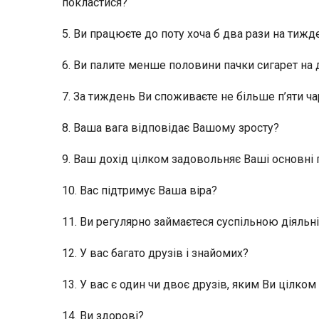
покластися?
5. Ви працюєте до поту хоча б два рази на тижд
6. Ви палите менше половини пачки сигарет на 
7. За тиждень Ви споживаєте не більше п’яти ч
8. Ваша вага відповідає Вашому зросту?
9. Ваш дохід цілком задовольняє Ваші основні
10. Вас підтримує Ваша віра?
11. Ви регулярно займаєтеся суспільною діяльн
12. У вас багато друзів і знайомих?
13. У вас є один чи двоє друзів, яким Ви цілком
14. Ви здорові?