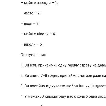
– майже завжди – 1;
– часто – 2;
– іноді – 3;
– майже ніколи – 4;
– ніколи – 5.
Опитувальник
1. Ви їсте, принаймні, одну гарячу страву на ден
2. Ви спите 7–8 годин, принаймні, чотири рази 
3. Ви постійно відчуваєте любов інших і відда
4. У межах50 кілометріву вас є хоча б одна люд