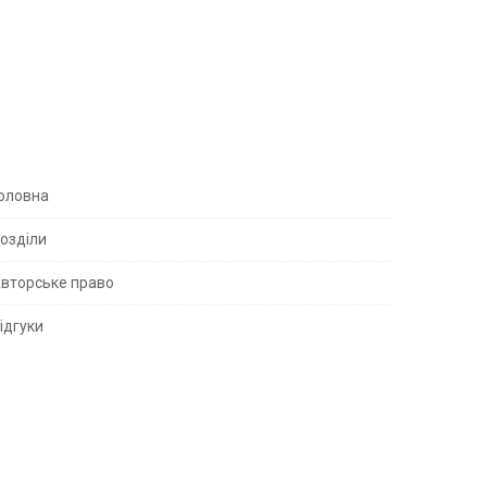
S
оловна
озділи
вторське право
S
ідгуки