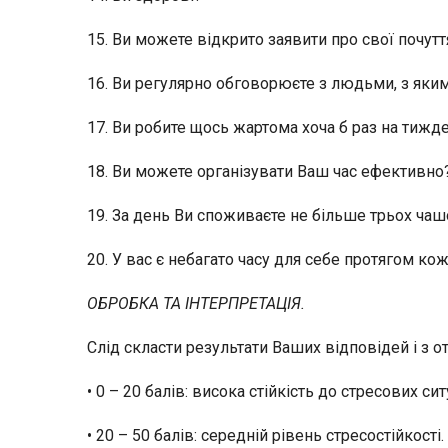
15. Ви можете відкрито заявити про свої почутт
16. Ви регулярно обговорюєте з людьми, з як
17. Ви робите щось жартома хоча б раз на тижд
18. Ви можете організувати Ваш час ефективно
19. За день Ви споживаєте не більше трьох чашо
20. У вас є небагато часу для себе протягом ко
ОБРОБКА ТА ІНТЕРПРЕТАЦІЯ.
Слід скласти результати Ваших відповідей і з о
• 0 – 20 балів: висока стійкість до стресових сит
• 20 – 50 балів: середній рівень стресостійкості.