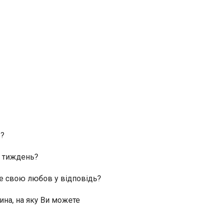
r
ь?
на тиждень?
єте свою любов у відповідь?
ина, на яку Ви можете