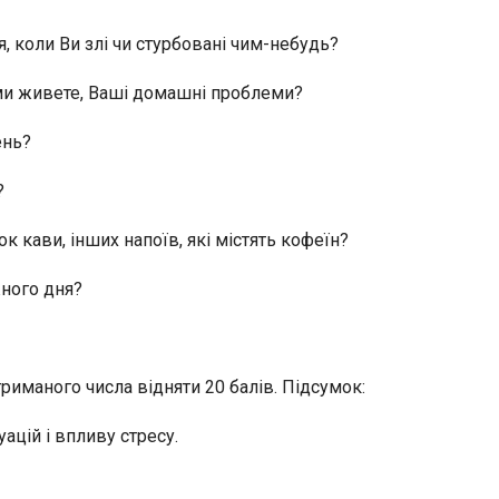
я, коли Ви злі чи стурбовані чим-небудь?
ими живете, Ваші домашні проблеми?
ень?
?
к кави, інших напоїв, які містять кофеїн?
жного дня?
триманого числа відняти 20 балів. Підсумок:
уацій і впливу стресу.