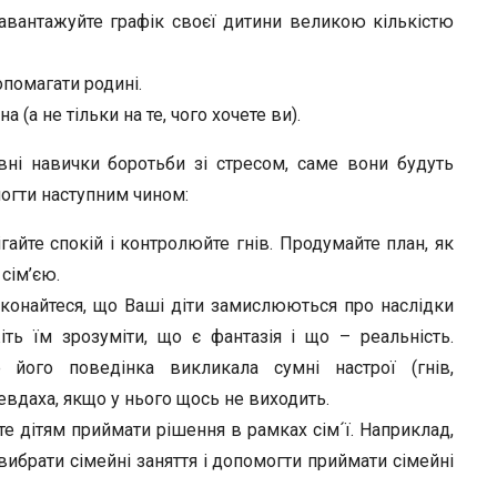
завантажуйте графік своєї дитини великою кількістю
помагати родині.
а (а не тільки на те, чого хочете ви).
ні навички боротьби зі стресом, саме вони будуть
могти наступним чином:
айте спокій і контролюйте гнів. Продумайте план, як
 сім’єю.
конайтеся, що Ваші діти замислюються про наслідки
іть їм зрозуміти, що є фантазія і що – реальність.
 його поведінка викликала сумні настрої (гнів,
 невдаха, якщо у нього щось не виходить.
е дітям приймати рішення в рамках сім´ї. Наприклад,
ибрати сімейні заняття і допомогти приймати сімейні