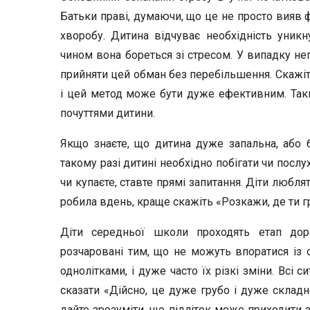
Батьки праві, думаючи, що це не просто вияв 
хворобу. Дитина відчуває необхідність уникну
чином вона бореться зі стресом. У випадку не
прийняти цей обман без перебільшення. Скажіть,
і цей метод може бути дуже ефективним. Так
почуттями дитини.
Якщо знаєте, що дитина дуже запальна, або б
такому разі дитині необхідно побігати чи посл
чи купаєте, ставте прямі запитання. Діти любля
робила вдень, краще скажіть «Розкажи, де ти гр
Діти середньої школи проходять етап доро
розчаровані тим, що не можуть впоратися із 
однолітками, і дуже часто їх різкі зміни. Всі 
сказати «Дійсно, це дуже грубо і дуже складн
дайте зрозуміти, що підліток може приходити 