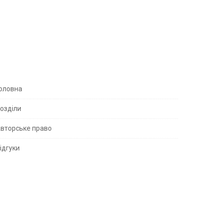
S
оловна
озділи
вторське право
S
ідгуки