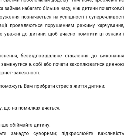
а займає набагато більше часу, ніж дитини початкової
уження позначається на успішності і суперечливості
туації проявляються порушенням режиму харчування,
 уважні до дитини, щоб вчасно помітити ці ознаки і
пізнення, безвідповідальне ставлення до виконання
е замкнутися в собі або почати захоплюватися дивною
ернет-залежності.
опоможуть Вам прибрати стрес з життя дитини:
у, що на помилках вчаться.
тіше обіймайте дитину.
ьте занадто суворими; підкреслюйте важливість