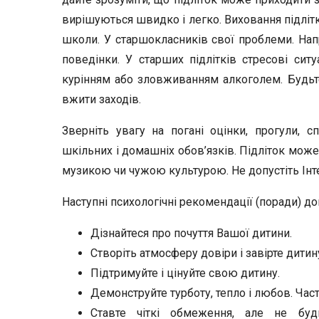
вирішуються швидко і легко. Виховання підлітк
школи. У старшокласників свої проблеми. Напр
поведінки. У старших підлітків стресові си
курінням або зловживанням алкоголем. Будьте
вжити заходів.
Зверніть увагу на погані оцінки, прогули, с
шкільних і домашніх обов’язків. Підліток мож
музикою чи чужою культурою. Не допустіть Інт
Наступні психологічні рекомендації (поради) д
Дізнайтеся про почуття Вашої дитини.
Створіть атмосферу довіри і завірте дитин
Підтримуйте і цінуйте свою дитину.
Демонструйте турботу, тепло і любов. Час
Ставте чіткі обмеження, але не буд