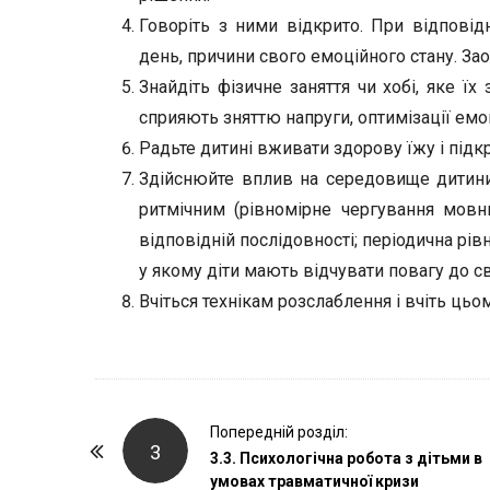
Говоріть з ними відкрито. При відповід
день, причини свого емоційного стану. Заох
Знайдіть фізичне заняття чи хобі, яке їх 
сприяють зняттю напруги, оптимізації емо
Радьте дитині вживати здорову їжу і під
Здійснюйте вплив на середовище дитини,
ритмічним (рівномірне чергування мовн
відповідній послідовності; періодична рів
у якому діти мають відчувати повагу до св
Вчіться технікам розслаблення і вчіть цьо
P
Попередній розділ:
3
o
3.3. Психологічна робота з дітьми в
умовах травматичної кризи