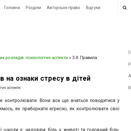
Головна
Розділи
Авторське право
Відгуки
Г
х розладів: психологічні аспекти
»
3.4. Правила
i
Р
t
e
А
в на ознаки стресу в дітей
В
ічні аспекти
i
d
бе контролювати. Вони все ще вчаться поводитися у
e
кимось, як приборкати агресію, як контролювати свої
b
a
школи є: недовіра; біль у животі та головний біль.