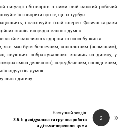
ній ситуації обговоріть з ними свій важкий робочий
очуйте їх говорити про те, що їх турбує.
зацікавить, і заохочуйте їхній інтерес. Фізичні вправи
ційних станів, впорядкованості думок.
креслюйте важливість здорового способу життя.
 яке має бути безпечним, константним (незмінним),
их, звукових, зображувальних впливів на дитину, у
номірна зміна діяльності), передбаченим, послідовним,
оїх відчуттів, думок.
му свою дитину.
Наступний розділ:
3
3.5. Індивідуальна та групова робота
з дітьми-переселенцями