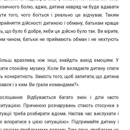
r
фізичного болю, адже, дитина навряд чи буде вдавати
ти того, чого боїться і реально це відчуває. Таким
прийняття дійсності дитиною і обману, батькам краще
 що було б добре, якби це дійсно було так. Ви вірите,
им чином, батьки не приймають обман і не нехтують
ільш вразлива, ніж інші, знайдіть вихід емоціям. У
ухати спокійну музику. Коли Ви вкладаєте дитину спати
ть конкретність. Замість того, щоб запитати, що дитина
ався і з ким. Ви грали командами?».
слішання. Відбувається багато змін і діти часто
ситуацією. Причиною розчарувань стають стосунки з
ситуації треба розбирати вдома. Настав час вислухати і
о впоратися з цією ситуацією». Підтримайте дитину і
зі своїми проблемами додому. Тим паче, проблеми не