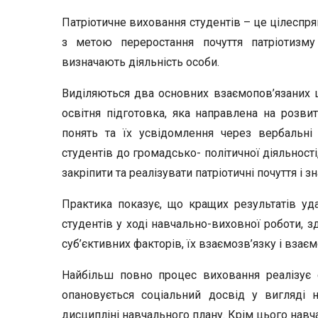
Патріотичне виховання студентів – це цілеспря
з метою переростання почуття патріотизму
визначають діяльність особи.
Виділяються два основних взаємопов’язаних ш
освітня підготовка, яка направлена на розвит
понять та їх усвідомлення через вербальні
студентів до громадсько- політичної діяльності
закріпити та реалізувати патріотичні почуття і зн
Практика показує, що кращих результатів уда
студентів у ході навчально-виховної роботи, з
суб’єктивних факторів, їх взаємозв’язку і взає
Найбільш повно процес виховання реалізує 
опановується соціальний досвід у вигляді н
дисципліні навчального плану. Крім цього навч