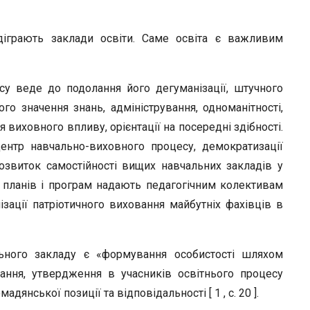
r
діграють заклади освіти. Саме освіта є важливим
су веде до подолання його дегуманізації, штучного
ого значення знань, адміністрування, одноманітності,
 виховного впливу, орієнтації на посередні здібності.
ентр навчально-виховного процесу, демократизації
розвиток самостійності вищих навчальних закладів у
 планів і програм надають педагогічним колективам
зації патріотичного виховання майбутніх фахівців в
ьного закладу є «формування особистості шляхом
вання, утвердження в учасників освітнього процесу
дянської позиції та відповідальності [ 1 , с. 20 ].