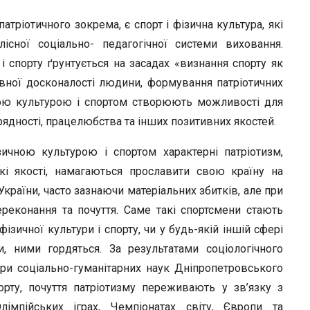
атріотичного зокрема, є спорт і фізична культура, які
існої соціально- педагогічної системи виховання.
і спорту ґрунтується на засадах «визнання спорту як
вної досконалості людини, формування патріотичних
ичною культурою і спортом створюють можливості для
орядності, працелюбства та інших позитивних якостей.
зичною культурою і спортом характерні патріотизм,
акі якості, намагаються прославити свою країну на
України, часто зазнаючи матеріальних збитків, але при
ереконання та почуття. Саме такі спортсмени стають
ізичної культури і спорту, чи у будь-якій іншій сфері
и, ними гордяться. За результатами соціологічного
и соціально-гуманітарних наук Дніпропетровського
орту, почуття патріотизму переживають у зв’язку з
імпійських іграх, Чемпіонатах світу, Європи та