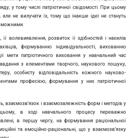
ду, у тому числі патріотичної свідомості. При цьому
 але не вилучати їх, тому що інакше ідеї не стануть
роможними.
 її волевиявлення, розвиток її здібностей і нахилів
ахівців, формуванню індивідуальності, вихованню
ції мети патріотичного виховання у навчальний час
завдання з елементами творчого, наукового пошуку,
теру, особисту відповідальність кожного науково-
дентами професією, формування у них патріотичної
ь, взаємозв’язок і взаємозалежність форм і методів у
 цьому, в ході навчального процесу переважно
влені, в першу чергу, на формування раціональної
оційні та емоційно-раціональні, що у взаємозв’язку
иву.