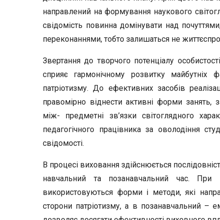
направлений на формування наукового світогля
свідомість повинна домінувати над почуттями,
переконаннями, тобто залишаться не життєсп
Звертання до творчого потенціалу особистості,
сприяє гармонічному розвитку майбутніх ф
патріотизму. До ефективних засобів реаліза
правомірно віднести активні форми занять, 
між- предметні зв’язки світоглядного харак
педагогічного працівника за оволодіння сту
свідомості.
В процесі виховання здійснюється послідовніст
навчальний та позанавчальний час. При
використовуються форми і методи, які напра
сторони патріотизму, а в позанавчальний – ем
дозволяє досягати ефективності виховного впл