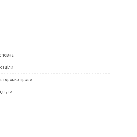
S
оловна
озділи
вторське право
S
ідгуки