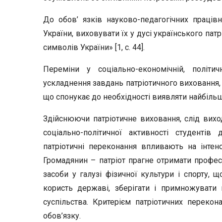
До обов’ язків науково-педагогічних праці
України, виховувати їх у дусі українського пат
символів України» [1, с. 44].
Переміни у соціально-економічній, політи
ускладнення завдань патріотичного виховання, 
що спонукає до необхідності виявляти найбільш
Здійснюючи патріотичне виховання, слід виход
соціально-політичної активності студентів 
патріотичні переконання впливають на інтенс
Громадянин – патріот прагне отримати професій
засоби у галузі фізичної культури і спорту, 
користь державі, зберігати і примножувати м
суспільства. Критерієм патріотичних перекон
обов’язку.