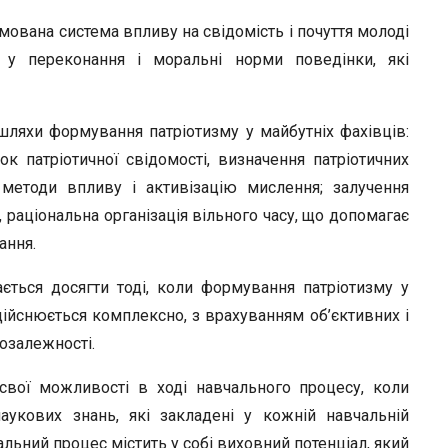
мована система впливу на свідомість і почуття молоді
 у переконання і моральні норми поведінки, які
ляхи формування патріотизму у майбутніх фахівців:
ок патріотичної свідомості, визначення патріотичних
 методи впливу і активізацію мислення; залучення
, раціональна організація вільного часу, що допомагає
ання.
ється досягти тоді, коли формування патріотизму у
дійснюється комплексно, з врахуванням об’єктивних і
мозалежності.
свої можливості в ході навчального процесу, коли
аукових знань, які закладені у кожній навчальній
альний процес містить у собі виховний потенціал, який