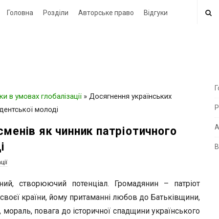
Головна
Розділи
Авторське право
Відгуки
Г
ки в умовах глобалізації
»
Досягнення українських
i
Р
удентської молоді
t
e
А
сменів як чинник патріотичного
і
В
i
ції
d
e
ний, створюючий потенціал. Громадянин – патріот
b
 своєї країни, йому притаманні любов до Батьківщини,
a
а, мораль, повага до історичної спадщини українського