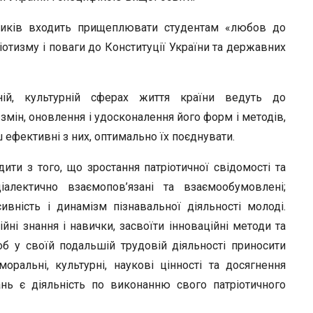
вників входить прищеплювати студентам «любов до
ріотизму і поваги до Конституції України та державних
чній, культурній сферах життя країни ведуть до
змін, оновлення і удосконалення його форм і методів,
 ефективні з них, оптимально їх поєднувати.
ити з того, що зростання патріотичної свідомості та
діалектично взаємопов’язані та взаємообумовлені;
ивність і динамізм пізнавальної діяльності молоді.
ні знання і навички, засвоїти інноваційні методи та
щоб у своїй подальшій трудовій діяльності приносити
оральні, культурні, наукові цінності та досягнення
ань є діяльність по виконанню свого патріотичного