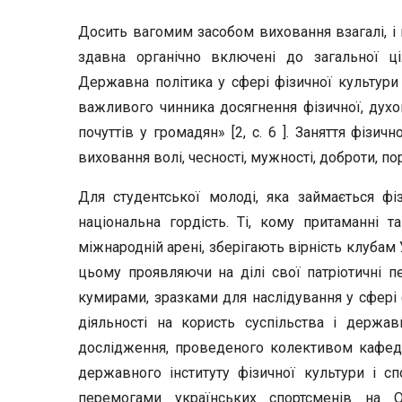
Досить вагомим засобом виховання взагалі, і п
здавна органічно включені до загальної ціл
Державна політика у сфері фізичної культури 
важливого чинника досягнення фізичної, духо
почуттів у громадян» [2, с. 6 ]. Заняття фіз
виховання волі, чесності, мужності, доброти, п
Для студентської молоді, яка займається фі
національна гордість. Ті, кому притаманні т
міжнародній арені, зберігають вірність клубам 
цьому проявляючи на ділі свої патріотичні п
кумирами, зразками для наслідування у сфері ф
діяльності на користь суспільства і держав
дослідження, проведеного колективом кафедр
державного інституту фізичної культури і сп
перемогами українських спортсменів на Ол