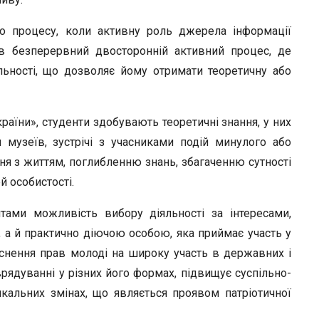
го процесу, коли активну роль джерела інформації
 в безперервний двосторонній активний процес, де
льності, що дозволяє йому отримати теоретичну або
країни», студенти здобувають теоретичні знання, у них
 музеїв, зустрічі з учасниками подій минулого або
ня з життям, поглибленню знань, збагаченню сутності
й особистості.
тами можливість вибору діяльності за інтересами,
а й практично діючою особою, яка приймає участь у
ійснення прав молоді на широку участь в державних і
рядуванні у різних його формах, підвищує суспільно-
дикальних змінах, що являється проявом патріотичної