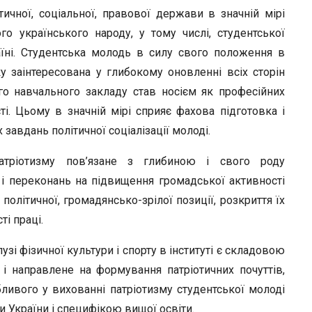
ичної, соціальної, правової держави в значній мірі
о українського народу, у тому числі, студентської
їні. Студентська молодь в силу свого положення в
ку заінтересована у глибокому оновленні всіх сторін
о навчального закладу став носієм як професійних
сті. Цьому в значній мірі сприяє фахова підготовка і
 завдань політичної соціалізації молоді.
атріотизму пов’язане з глибиною і свого роду
 і переконань на підвищення громадської активності
політичної, громадянсько-зрілої позиції, розкриття їх
ті праці.
узі фізичної культури і спорту в інституті є складовою
 і направлене на формування патріотичних почуттів,
бливого у вихованні патріотизму студентської молоді
 України і специфікою вищої освіти.