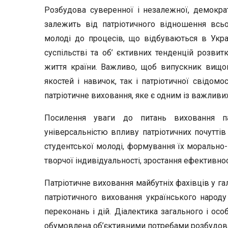
Розбудова суверенної і незалежної, демократ
залежить від патріотичного відношення всьог
молоді до процесів, що відбуваються в Укра
суспільстві та об’ єктивних тенденцій розвит
життя країни. Важливо, щоб випускник вищог
якостей і навичок, так і патріотичної свідомо
патріотичне виховання, яке є одним із важливих
Посилення уваги до питань виховання п
універсальністю впливу патріотичних почуттів
студентської молоді, формування їх морально- 
творчої індивідуальності, зростання ефективнос
Патріотичне виховання майбутніх фахівців у гал
патріотичного виховання українського народу
переконань і дій. Діалектика загального і осо
обумовлена об’єктивними потребами розбудови