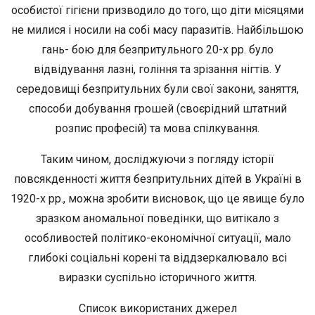
особистої гігієни призводило до того, що діти місяцями
не милися і носили на собі масу паразитів. Найбільшою
гань- бою для безпритульного 20-х рр. було
відвідування лазні, гоління та зрізання нігтів. У
середовищі безпритульних були свої закони, заняття,
способи добування грошей (своєрідний штатний
розпис професій) та мова спілкування.
Таким чином, досліджуючи з погляду історії
повсякденності життя безпритульних дітей в Україні в
1920-х рр., можна зробити висновок, що це явище було
зразком аномальної поведінки, що витікало з
особливостей політико-економічної ситуації, мало
глибокі соціальні корені та віддзеркалювало всі
виразки суспільно історичного життя.
Список використаних джерел