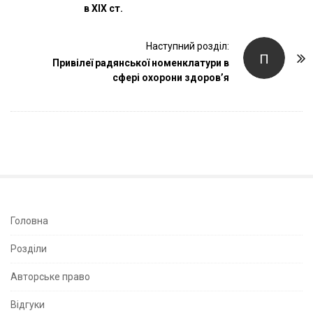
в ХІХ ст.
t
N
Наступний розділ:
a
П
Привілеї радянської номенклатури в
v
сфері охорони здоров’я
i
g
a
t
i
o
n
S
Головна
i
Розділи
t
e
Авторське право
S
Відгуки