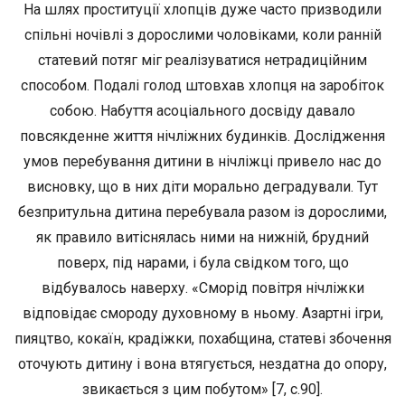
На шлях проституції хлопців дуже часто призводили
спільні ночівлі з дорослими чоловіками, коли ранній
статевий потяг міг реалізуватися нетрадиційним
способом. Подалі голод штовхав хлопця на заробіток
собою. Набуття асоціального досвіду давало
повсякденне життя нічліжних будинків. Дослідження
умов перебування дитини в нічліжці привело нас до
висновку, що в них діти морально деградували. Тут
безпритульна дитина перебувала разом із дорослими,
як правило витіснялась ними на нижній, брудний
поверх, під нарами, і була свідком того, що
відбувалось наверху. «Сморід повітря нічліжки
відповідає смороду духовному в ньому. Азартні ігри,
пияцтво, кокаїн, крадіжки, похабщина, статеві збочення
оточують дитину і вона втягується, нездатна до опору,
звикається з цим побутом» [7, с.90].