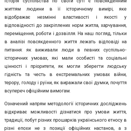
Історія суспільства по своїй суті є повсякденним
життям людини в її історичному вимірі, яке
відображає незмінні властивості і якості у
відповідності до закріплених норм житла, харчування,
переміщення, роботи і дозвілля. На наш погляд, тільки
в аналізі повсякденного життя лежать відповіді на
питання: як виживали люди в певних суспільно-
історичних умовах, які мали особисті та соціальні
цінності і пріоритети, як могли зберегти людську
гідність та честь в екстремальних умовах війни,
терору, голоду і руїни, як виражали свої думки, почуття
всупереч офіційним вимогам.
Означений напрям методології історичних досліджень
відкриває можливості дізнатися про умови життя,
традиції, побут різних прошарків українського етносу в
різні епохи не з позиції офіційних настанов, а з