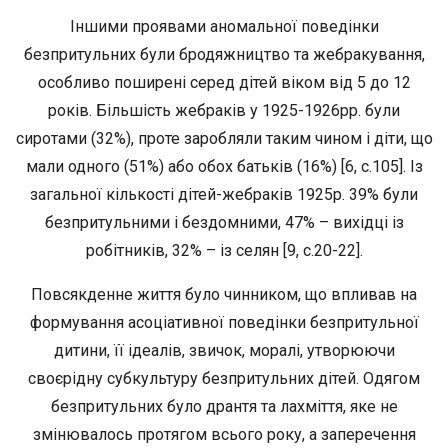
Іншими проявами аномальної поведінки
безпритульних були бродяжництво та жебракування,
особливо поширені серед дітей віком від 5 до 12
років. Більшість жебраків у 1925-1926рр. були
сиротами (32%), проте заробляли таким чином і діти, що
мали одного (51%) або обох батьків (16%) [6, с.105]. Із
загальної кількості дітей-жебраків 1925р. 39% були
безпритульними і бездомними, 47% – вихідці із
робітників, 32% – із селян [9, с.20-22].
Повсякденне життя було чинником, що впливав на
формування асоціативної поведінки безпритульної
дитини, її ідеалів, звичок, моралі, утворюючи
своєрідну субкультуру безпритульних дітей. Одягом
безпритульних було дрантя та лахміття, яке не
змінювалось протягом всього року, а заперечення