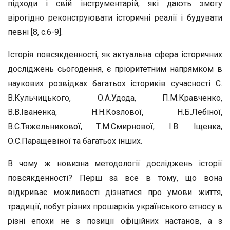
підходи і свій інструментарій, які дають змогу
вірогідно реконструювати історичні реалії і будувати
певні [8, с.6-9].
Історія повсякденності, як актуальна сфера історичних
досліджень сьогодення, є пріоритетним напрямком в
наукових розвідках багатьох істориків сучасності С.
В.Кульчицького, О.А.Удода, П.М.Кравченко,
В.В.Іваненка, Н.Н.Козлової, Н.Б.Лебіної,
В.С.Тяжельникової, Т.М.Смирнової, І.В. Іщенка,
О.С.Паращевіної та багатьох інших.
В чому ж новизна методології досліджень історії
повсякденності? Перш за все в тому, що вона
відкриває можливості дізнатися про умови життя,
традиції, побут різних прошарків українського етносу в
різні епохи не з позиції офіційних настанов, а з