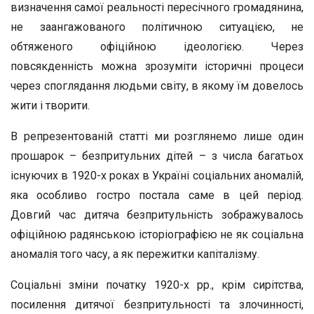
визначення самої реальності пересічного громадянина,
не заангажованого політичною ситуацією, не
обтяженого офіційною ідеологією. Через
повсякденність можна зрозуміти історичні процеси
через споглядання людьми світу, в якому їм довелось
жити і творити.
В репрезентованій статті ми розглянемо лише один
прошарок – безпритульних дітей – з числа багатьох
існуючих в 1920-х роках в Україні соціальних аномалій,
яка особливо гостро постала саме в цей період.
Довгий час дитяча безпритульність зображувалось
офіційною радянською історіографією не як соціальна
аномалія того часу, а як пережитки капіталізму.
Соціальні зміни початку 1920-х рр., крім сирітства,
посилення дитячої безпритульності та злочинності,