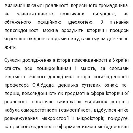
визначення самої реальності пересічного громадянина,
не заангажованого політичною ситуацією, не
обтяженого офіційною ідеологією. З пізнання
повсякденності можна зрозуміти історичні процеси
через споглядання людьми світу, в якому їм довелось
жити.
Сучасні дослідження з історії повсякденності в Україні
стають все поширенішими і мають, за словами
відомого вченого-дослідника історії повсякденності
професора О.А.Удода, декілька суттєвих ознак: по-
перше, повсякденність як предметна сфера історичної
реальності остаточно вийшла із «великої» історії і
набула самодостатності і самостійності, відбулося чітке
розмежування макроісторії і мікроісторії; по-друге,
історія повсякденності оформила власні методологічні