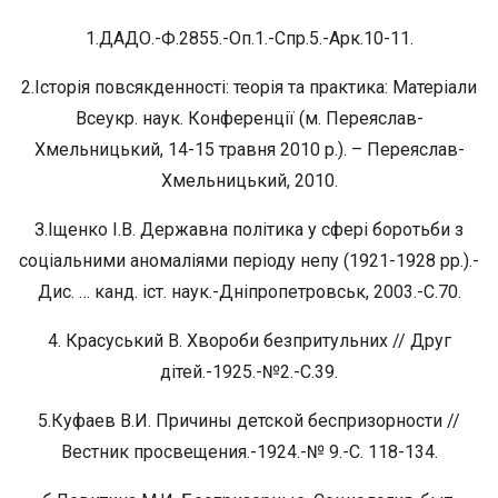
1.ДАДО.-Ф.2855.-Оп.1.-Спр.5.-Арк.10-11.
2.Історія повсякденності: теорія та практика: Матеріали
Всеукр. наук. Конференції (м. Переяслав-
Хмельницький, 14-15 травня 2010 р.). – Переяслав-
Хмельницький, 2010.
З.Іщенко І.В. Державна політика у сфері боротьби з
соціальними аномаліями періоду непу (1921-1928 рр.).-
Дис. … канд. іст. наук.-Дніпропетровськ, 2003.-С.70.
4. Красуський В. Хвороби безпритульних // Друг
дітей.-1925.-№2.-С.39.
5.Куфаев В.И. Причины детской беспризорности //
Вестник просвещения.-1924.-№ 9.-С. 118-134.