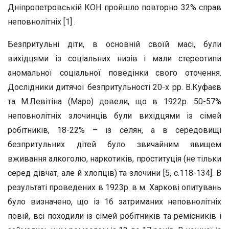
Дніпропетровській КОН пройшло повторно 32% справ
неповнолітніх [1] .
Безпритульні діти, в основній своїй масі, були
вихідцями із соціальних низів і мали стереотипи
аномальної соціальної поведінки свого оточення.
Дослідники дитячої безпритульності 20-х рр. В.Куфаєв
та М.Левітіна (Маро) довели, що в 1922р. 50-57%
неповнолітніх злочинців були вихідцями із сімей
робітників, 18-22% – із селян, а в середовищі
безпритульних дітей було звичайним явищем
вживання алкоголю, наркотиків, проституція (не тільки
серед дівчат, але й хлопців) та злочини [5, с.118-134]. В
результаті проведених в 1923р. в м. Харкові опитувань
було визначено, що із 16 затриманих неповнолітніх
повій, всі походили із сімей робітників та ремісників і