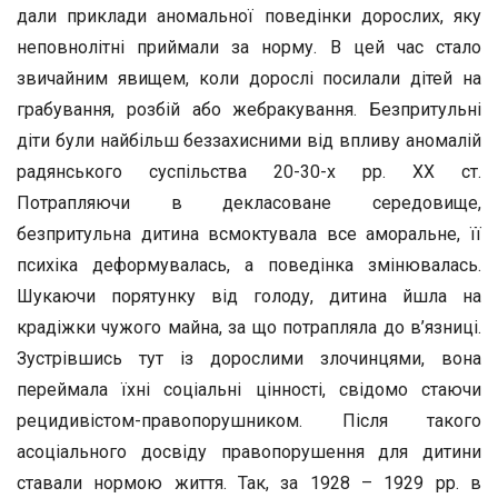
дали приклади аномальної поведінки дорослих, яку
неповнолітні приймали за норму. В цей час стало
звичайним явищем, коли дорослі посилали дітей на
грабування, розбій або жебракування. Безпритульні
діти були найбільш беззахисними від впливу аномалій
радянського суспільства 20-30-х рр. ХХ ст.
Потрапляючи в декласоване середовище,
безпритульна дитина всмоктувала все аморальне, її
психіка деформувалась, а поведінка змінювалась.
Шукаючи порятунку від голоду, дитина йшла на
крадіжки чужого майна, за що потрапляла до в’язниці.
Зустрівшись тут із дорослими злочинцями, вона
переймала їхні соціальні цінності, свідомо стаючи
рецидивістом-правопорушником. Після такого
асоціального досвіду правопорушення для дитини
ставали нормою життя. Так, за 1928 – 1929 рр. в