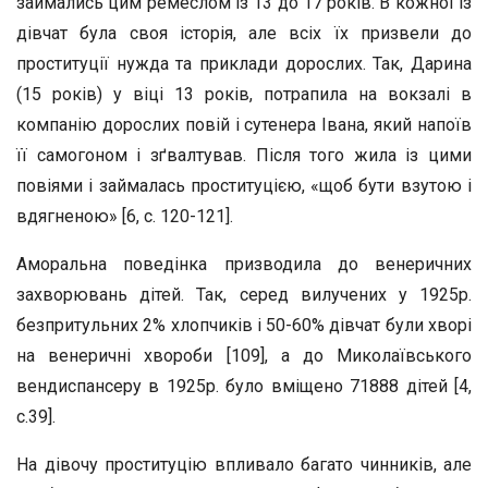
займались цим ремеслом із 13 до 17 років. В кожної із
дівчат була своя історія, але всіх їх призвели до
проституції нужда та приклади дорослих. Так, Дарина
(15 років) у віці 13 років, потрапила на вокзалі в
компанію дорослих повій і сутенера Івана, який напоїв
її самогоном і зґвалтував. Після того жила із цими
повіями і займалась проституцією, «щоб бути взутою і
вдягненою» [6, с. 120-121].
Аморальна поведінка призводила до венеричних
захворювань дітей. Так, серед вилучених у 1925р.
безпритульних 2% хлопчиків і 50-60% дівчат були хворі
на венеричні хвороби [109], а до Миколаївського
вендиспансеру в 1925р. було вміщено 71888 дітей [4,
с.39].
На дівочу проституцію впливало багато чинників, але