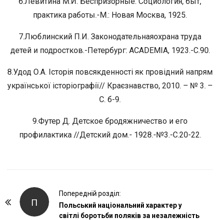
б.Левитина М.И. Беспризорные. Социология, быт,
практика работы.-М.: Новая Москва, 1925.
7.Люблинский П.И. Законодательнаяохрана труда
детей и подростков.-Петербург: ACADEMIA, 1923.-С.90.
8.Удод О.А. Історія повсякденності як провідний напрям
української історіографії// Краєзнавство, 2010. – № 3. –
С. б-9.
9.Футер Д. Детское бродяжничество и его
профилактика //Детский дом.- 1928.-№3.-С.20-22.
P
Попередній розділ:
П
o
Польський національний характер у
світлі боротьби поляків за незалежність
s