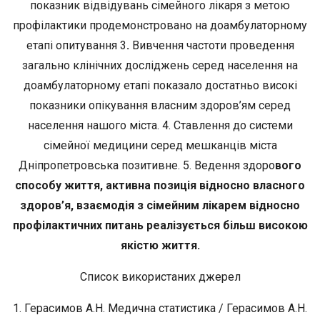
показник відвідувань сімейного лікаря з метою
профілактики продемонстровано на доамбулаторному
етапі опитування 3
.
Вивчення частоти проведення
загально клінічних досліджень серед населення на
доамбулаторному етапі показало достатньо високі
показники опікування власним здоров’ям серед
населення нашого міста. 4. Ставлення до системи
сімейної медицини серед мешканців міста
Дніпропетровська позитивне. 5. Ведення здоро
вого
способу
життя,
активна
позиція відносно власного
здоров’я, взаємодія з сімейним лікарем відносно
профілактичних питань реалізується більш високою
якістю життя.
Список використаних джерел
1. Герасимов А.Н. Медична статистика / Герасимов А.Н.