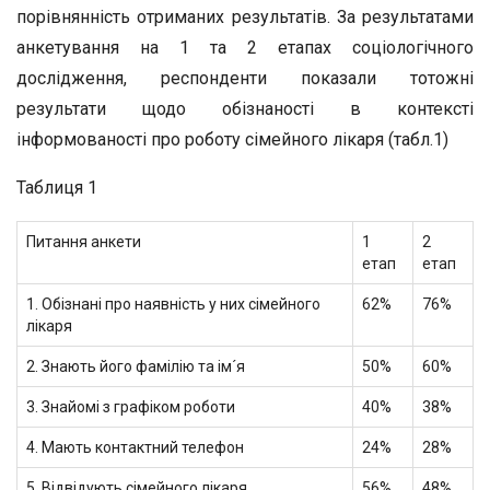
порівнянність отриманих результатів. За результатами
анкетування на 1 та 2 етапах соціологічного
дослідження, респонденти показали тотожні
результати щодо обізнаності в контексті
інформованості про роботу сімейного лікаря (табл.1)
Таблиця 1
Питання анкети
1
2
етап
етап
1. Обізнані про наявність у них сімейного
62%
76%
лікаря
2. Знають його фамілію та ім´я
50%
60%
3. Знайомі з графіком роботи
40%
38%
4. Мають контактний телефон
24%
28%
5. Відвідують сімейного лікаря
56%
48%