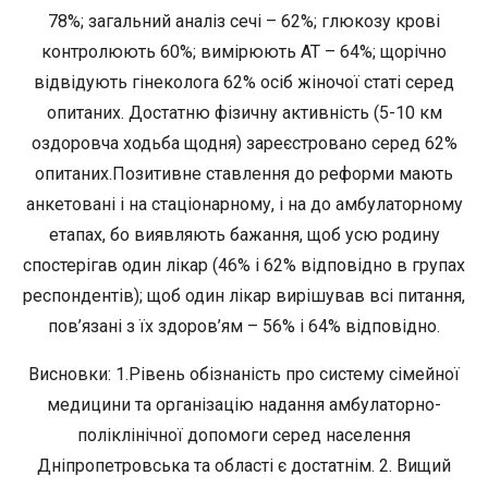
78%; загальний аналіз сечі – 62%; глюкозу крові
контролюють 60%; вимірюють АТ – 64%; щорічно
відвідують гінеколога 62% осіб жіночої статі серед
опитаних. Достатню фізичну активність (5-10 км
оздоровча ходьба щодня) зареєстровано серед 62%
опитаних.Позитивне ставлення до реформи мають
анкетовані і на стаціонарному, і на до амбулаторному
етапах, бо виявляють бажання, щоб усю родину
спостерігав один лікар (46% і 62% відповідно в групах
респондентів); щоб один лікар вирішував всі питання,
пов’язані з їх здоров’ям – 56% і 64% відповідно.
Висновки: 1.Рівень обізнаність про систему сімейної
медицини та організацію надання амбулаторно-
поліклінічної допомоги серед населення
Дніпропетровська та області є достатнім. 2. Вищий