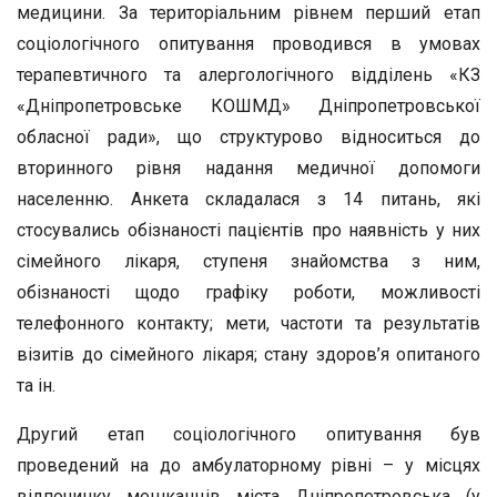
медицини. За територіальним рівнем перший етап
соціологічного опитування проводився в умовах
терапевтичного та алергологічного відділень «КЗ
«Дніпропетровське КОШМД» Дніпропетровської
обласної ради», що структурово відноситься до
вторинного рівня надання медичної допомоги
населенню. Анкета складалася з 14 питань, які
стосувались обізнаності пацієнтів про наявність у них
сімейного лікаря, ступеня знайомства з ним,
обізнаності щодо графіку роботи, можливості
телефонного контакту; мети, частоти та результатів
візитів до сімейного лікаря; стану здоров’я опитаного
та ін.
Другий етап соціологічного опитування був
проведений на до амбулаторному рівні – у місцях
відпочинку мешканців міста Дніпропетровська (у