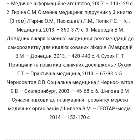
– Медичне інформаційне агентство, 2007. – 113-129 с.
2. Гиріна О.М. Сімейна медицина: підручник у 3 книгах:
[3 том] /Гиріна О.М., Пасієшвілі Л.М., Попік Г.С. – К. :
Медицина, 2013. – 350-379 с. 3. Мавродій В.М.
Довідник лікаря сімейної медицини: рекомендації до
саморозвитку для кваліфікованих лікарів /Мавродій
В.М. – Донецьк, 2013. – 428-440 с. 4. Сухих Г. Т.
Принципи та практика клінічних досліджень / Сухих
Г.Т. – Практична медицина, 2013. – 67-83 с. 5.
Черносвітов Є.В. Соціальна медицина / Чернос- вітов
Є.В. – Єкатеринбург, 2003. – 45-68 с. 6. Шипова В.М.
Сучасні підходи до планування і розвитку мережі
медичних організацій /Шипова В.М. – ГЕОТАР-медіа.,
2014. – 152-170 с.