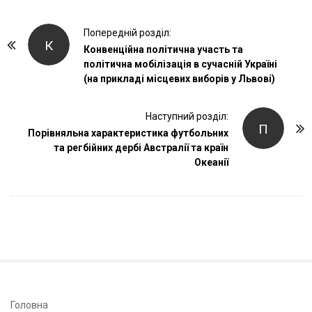
P
Попередній розділ:
К
o
Конвенційна політична участь та
політична мобілізація в сучасній Україні
s
(на прикладі місцевих виборів у Львові)
t
N
Наступний розділ:
a
П
Порівняльна характеристика футбольних
v
та регбійних дербі Австралії та країн
i
Океанії
g
a
t
i
o
n
S
Головна