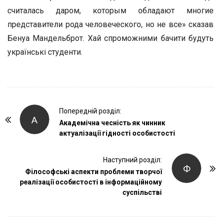
считалась даром, которым обладают многие
представители рода человеческого, но не все» сказав
Бенуа Мандельброт. Хай спроможними бачити будуть
українські студенти.
P
Попередній розділ:
А
o
Академічна чесність як чинник
актуалізації гідності особистості
s
t
Наступний розділ:
N
Ф
Філософські аспекти проблеми творчої
a
реалізації особистості в інформаційному
v
суспільстві
i
g