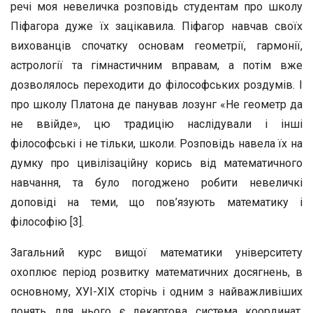
речі моя невеличка розповідь студентам про школу
Піфагора дуже їх зацікавила. Піфагор навчав своїх
вихованців спочатку основам геометрії, гармонії,
астрології та гімнастичним вправам, а потім вже
дозволялось переходити до філософських роздумів. І
про школу Платона де панував лозунг «Не геометр да
не ввійде», цю традицію наслідували і інші
філософські і не тільки, школи. Розповідь навела їх на
думку про цивілізаційну корись від математичного
навчання, та було погоджено робити невеличкі
доповіді на теми, що пов’язують математику і
філософію [3].
Загальний курс вищої математики університету
охоплює період розвитку математичних досягнень, в
основному, ХУІ-ХІХ сторічь і одним з найважливіших
понять для нього є декартова система координат.