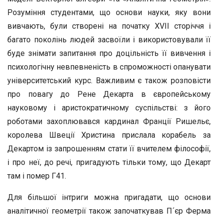
Розуміння студентами, що основи науки, яку вони
вивчають, були створені на початку XVII сторіччя і
багато поколінь людей засвоїли і використовували її
буде знімати запитання про доцільність її вивчення і
психологічну невпевненість в спроможності опанувати
університетський курс. Важливим є також розповісти
про повагу до Рене Декарта в європейському
науковому і аристократичному суспільстві: з його
роботами захоплювався кардинал Франції Ришельє,
королева Швеції Христина прислала корабель за
Декартом із запрошенням стати її вчителем філософії,
і про неї, до речі, пригадують тільки тому, що Декарт
там і помер Г41.
Для більшої інтриги можна пригадати, що основи
аналітичної геометрії також започаткував П´єр Ферма