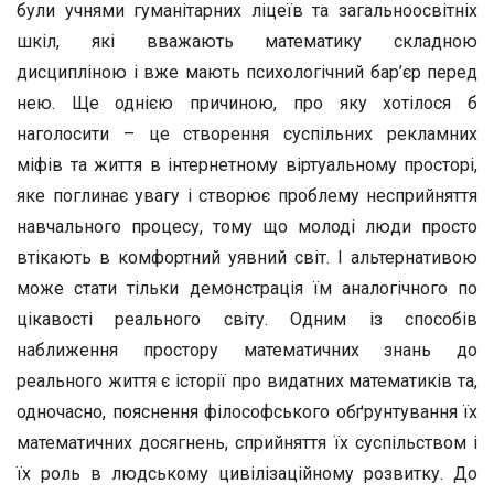
були учнями гуманітарних ліцеїв та загальноосвітніх
шкіл, які вважають математику складною
дисципліною і вже мають психологічний бар’єр перед
нею. Ще однією причиною, про яку хотілося б
наголосити – це створення суспільних рекламних
міфів та життя в інтернетному віртуальному просторі,
яке поглинає увагу і створює проблему несприйняття
навчального процесу, тому що молоді люди просто
втікають в комфортний уявний світ. І альтернативою
може стати тільки демонстрація їм аналогічного по
цікавості реального світу. Одним із способів
наближення простору математичних знань до
реального життя є історії про видатних математиків та,
одночасно, пояснення філософського обґрунтування їх
математичних досягнень, сприйняття їх суспільством і
їх роль в людському цивілізаційному розвитку. До