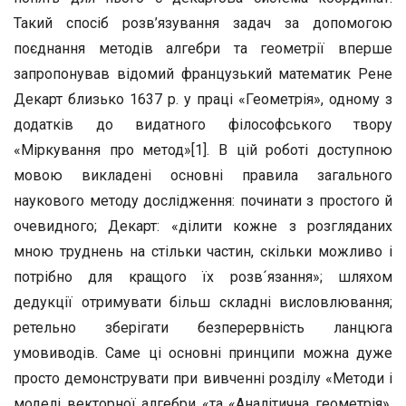
Такий спосіб розв’язування задач за допомогою
поєднання методів алгебри та геометрії вперше
запропонував відомий французький математик Рене
Декарт близько 1637 р. у праці «Геометрія», одному з
додатків до видатного філософського твору
«Міркування про метод»[1]. В цій роботі доступною
мовою викладені основні правила загального
наукового методу дослідження: починати з простого й
очевидного; Декарт: «ділити кожне з розгляданих
мною труднень на стільки частин, скільки можливо і
потрібно для кращого їх розв´язання»; шляхом
дедукції отримувати більш складні висловлювання;
ретельно зберігати безперервність ланцюга
умовиводів. Саме ці основні принципи можна дуже
просто демонструвати при вивченні розділу «Методи і
моделі векторної алгебри «та «Аналітична геометрія».