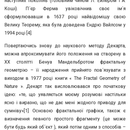
наступних поколінь (головним чином Л. Ейлером і А.
Коші). П´єр Ферма увіковічнив своє ім´я
сформулювавши в 1637 році найвідомішу свою
Велику Теорему, яка була доведена Ендрю Вайлсом у
1994 році [4].
Повертаючись знову до наукового методу Декарта,
можна апроксимувати його положення на створену в
XX столітті Бенуа Мандельбротом фрактальну
геометрію – її народження прийнято пов´язувати з
виходом в 1977 році книги « The Fractal Geometry of
Nature ». Декарт так висловлювався про початкову
ідею: «те, що уявляється моєму розумові настільки
ясно і виразно, що не дає мені жодного приводу для
сумніву»[1]. Основою фрактальної графіки, також є
визначення певного простого фрагменту (це може
бути будь який об´єкт ), який потім одним з способів –