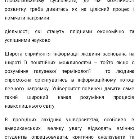
глобалізованому суспільстві, де на можливості
розвитку треба дивитись як на цілісний процес і
помічати напрямки
діяльності, які стануть плідними економічно та
успішними науково.
Широта сприйняття інформації людини заснована на
широті її понятійних можливостей – тобто якщо є
розуміння галузевої термінології – то людина
спроможна орієнтуватись в інформаційному потоці
певного напрямку. Університет повинен давати саме
такий широкий канал розуміння процесів
навколишнього світу.
В провідних західних університетах, особливо в
американських, велику увагу відводять вмінню
студентів опрацьовувати, критично аналізувати та