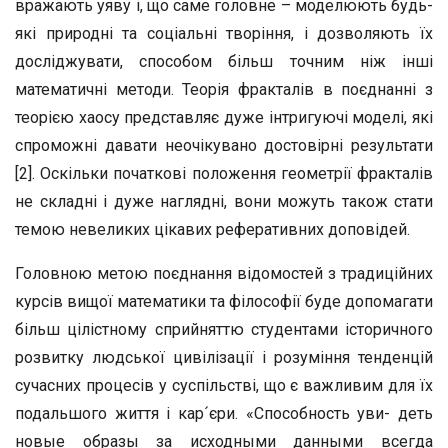
вражають уяву і, що саме головне – моделюють будь-
які природні та соціальні творіння, і дозволяють їх
досліджувати, способом більш точним ніж інші
математичні методи. Теорія фракталів в поєднанні з
теорією хаосу представляє дуже інтригуючі моделі, які
спроможні давати неочікувано достовірні результати
[2]. Оскільки початкові положення геометрії фракталів
не складні і дуже наглядні, вони можуть також стати
темою невеликих цікавих реферативних доповідей.
Головною метою поєднання відомостей з традиційних
курсів вищої математики та філософії буде допомагати
більш цілістному сприйняттю студентами історичного
розвитку людської цивілізації і розуміння тенденцій
сучасних процесів у суспільстві, що є важливим для їх
подальшого життя і кар´єри. «Способность уви- деть
новые образы за исходными данными всегда