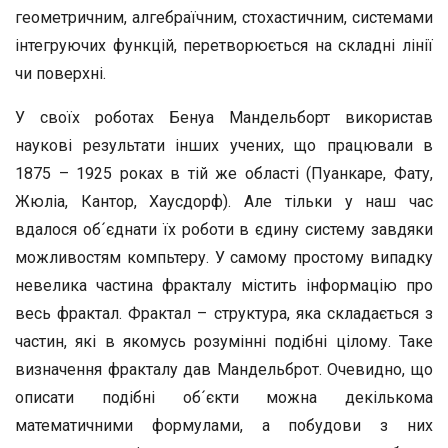
геометричним, алгебраїчним, стохастичним, системами
інтегруючих функцій, перетворюється на складні лінії
чи поверхні.
У своїх роботах Бенуа Мандельборт використав
наукові результати інших учених, що працювали в
1875 – 1925 роках в тій же області (Пуанкаре, Фату,
Жюліа, Кантор, Хаусдорф). Але тільки у наш час
вдалося об´єднати їх роботи в єдину систему завдяки
можливостям компьтеру. У самому простому випадку
невелика частина фракталу містить інформацію про
весь фрактал. Фрактал – структура, яка складається з
частин, які в якомусь розумінні подібні цілому. Таке
визначення фракталу дав Мандельброт. Очевидно, що
описати подібні об´єкти можна декількома
математичними формулами, а побудови з них