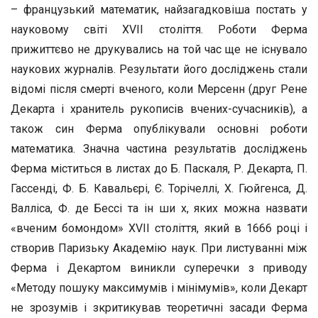
– французький математик, найзагадковіша постать у
науковому світі XVII століття. Роботи Ферма
прижиттєво не друкувались на той час ще не існувало
наукових журналів. Результати його досліджень стали
відомі після смерті вченого, коли Мерсенн (друг Рене
Декарта і хранитель рукописів вчених-сучасників), а
також син Ферма опублікували основні роботи
математика. Значна частина результатів досліджень
Ферма міститься в листах до Б. Паскаля, Р. Декарта, П.
Гассенді, Ф. Б. Кавальєрі, Є. Торічеллі, Х. Гюйгенса, Д.
Валліса, Ф. де Бессі та ін ши х, яких можна назвати
«вченим бомондом» XVII століття, який в 1666 році і
створив Паризьку Академію наук. При листуванні між
Ферма і Декартом виникли суперечки з приводу
«Методу пошуку максимумів і мінімумів», коли Декарт
не зрозумів і зкритикував теоретичні засади Ферма