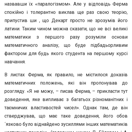
назвавши їх «паралогізмом». Але у відповідь Ферма
спокійно і толерантно виклав ще раз свою теорію,
припустив ши , що Декарт просто не зрозумів його
латини. Таким чином можна сказати, що не всі великі
математики з першого разу розуміли основи
математичного аналізу, що буде підбадьорливим
фактором для будь якого студента на першому курсі
навчання.
В листах Ферма, як правило, не містилося доказів
математичних положень, які він пропонував до
розгляду. «Я не можу, – писав Ферма, – прикласти тут
доведення, яке випливає з багатьох різноманітних і
таємничих властивостей чисел». Однак там, де він
стверджував, що має таке доведення, його обов
´язково було віднайдено зусиллями інших математиків