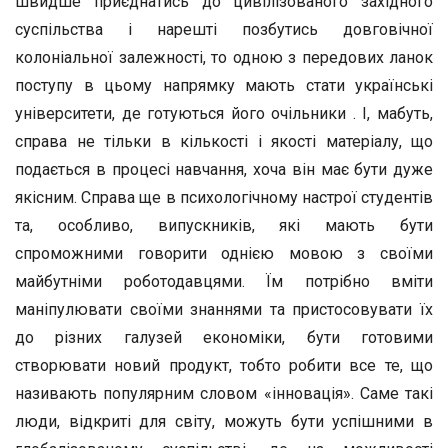
швидше приєднатись до цивілізованого західного
суспільства і нарешті позбутись довговічної
колоніальної залежності, то одною з передових ланок
поступу в цьому напрямку мають стати українські
університети, де готуються його очільники . І, мабуть,
справа не тільки в кількості і якості матеріалу, що
подається в процесі навчання, хоча він має бути дуже
якісним. Справа ще в психологічному настрої студентів
та, особливо, випускників, які мають бути
спроможними говорити однією мовою з своїми
майбутніми роботодавцями. Їм потрібно вміти
маніпулювати своїми знаннями та пристосовувати їх
до різних галузей економіки, бути готовими
створювати новий продукт, тобто робити все те, що
називають популярним словом «інновація». Саме такі
люди, відкриті для світу, можуть бути успішними в