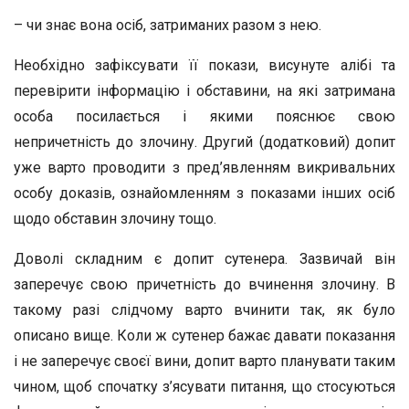
– чи знає вона осіб, затриманих разом з нею.
Необхідно зафіксувати її покази, висунуте алібі та
перевірити інформацію і обставини, на які затримана
особа посилається і якими пояснює свою
непричетність до злочину. Другий (додатковий) допит
уже варто проводити з пред’явленням викривальних
особу доказів, ознайомленням з показами інших осіб
щодо обставин злочину тощо.
Доволі складним є допит сутенера. Зазвичай він
заперечує свою причетність до вчинення злочину. В
такому разі слідчому варто вчинити так, як було
описано вище. Коли ж сутенер бажає давати показання
і не заперечує своєї вини, допит варто планувати таким
чином, щоб спочатку з’ясувати питання, що стосуються