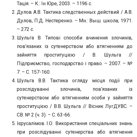
Тація. – К.: Ін Юре, 2003. – 1196 с.
Дулов А.В. Тактика следственных действий / А.В.
Дулов, П.Д. Нестеренко. – Мн.: Выш. школа, 1971.
– 272 с.
Шульга В. Типові способи вчинення злочинів,
пов’язаних із сутенерством або втягненням до
зайняття проституцією / В. Шульга //
Підприємство, господарство і право. – 2007. – №
7. – С. 157-160.
Шульга В.В. Тактика огляду місця події при
розслідуванні злочинів, пов’язаних із
сутенерством або втягненням особи у зайняття
проституцією / В.В. Шульга // Вісник ЛугДУВС. –
СВ. № 2 (ч. 3). – С. 63-66.
Ієрусалімов І.О. Використання спеціальних знань
при розслідуванні сутенерства або втягнення