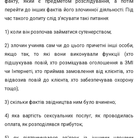
факту, який є предметом розслідування, а потім
перейти до інших фактів його злочинної діяльності. Під
час такого допиту слід з’ясувати такі питання:
1) коли він розпочав займатися сутенерством;
2) злочин учиняв сам чи до цього причетні інші особи,
якщо так, то які вони виконували функції (хто
підшукував повій, хто розміщував оголошення в ЗМІ
чи Інтернеті, хто приймав замовлення від клієнтів, хто
відвозив повій до клієнта, хто забезпечував охорону
тощо);
3) скільки фактів звідництва ним було вчинено;
4) яка вартість сексуальних послуг, як проводилась
оплата, як розподілявся прибуток;
5) як підтримувався зв’язок із іншими членами