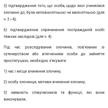
5)
підтвердження того, що особа, щодо якої учинялися
злочинні дії, була неповнолітньою чи малолітньою (для
ч. 3 і 4);
6)
підтвердження спричинення постраждалій особі
тяжких наслідків (для ч. 4).
Під час розслідування злочинів, пов’язаних із
сутенерством або втягненням особи до зайняття
проституцією, необхідно з’ясувати:
1) час і місце вчинення злочину;
2) особу злочинця, мотиви вчинення злочину;
3) наявність співучасників та функції, які вони
виконували;