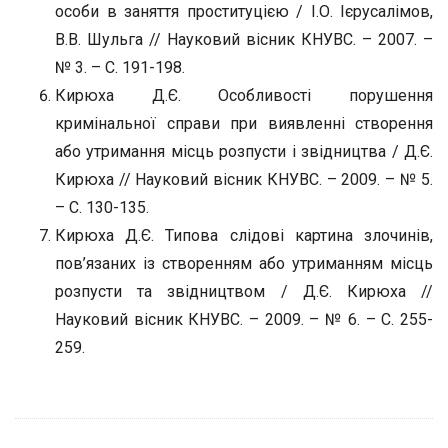
особи в заняття проституцією / І.О. Ієрусалімов,
В.В. Шульга // Науковий вісник КНУВС. – 2007. –
№ 3. – С. 191-198.
Кирюха Д.Є. Особливості порушення
кримінальної справи при виявленні створення
або утримання місць розпусти і звідництва / Д.Є.
Кирюха // Науковий вісник КНУВС. – 2009. – № 5.
– С. 130-135.
Кирюха Д.Є. Типова слідові картина злочинів,
пов’язаних із створенням або утриманням місць
розпусти та звідництвом / Д.Є. Кирюха //
Науковий вісник КНУВС. – 2009. – № 6. – С. 255-
259.