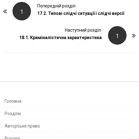
P
Попередній розділ:
1
o
17.2. Типові слідчі ситуації і слідчі версії
s
t
Наступний розділ:
1
18.1. Криміналістична характеристика
N
a
v
i
g
a
t
i
S
Головна
o
i
Розділи
n
t
e
Авторське право
S
Відгуки