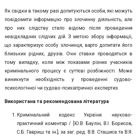
Як свідки в такому разі допитуються особи, які можуть
повідомити інформацію про злочинну діяльність, але
про них слідству стало відомо після проведення
невідкладних слідчих дій. З метою збору інформації,
що характеризує особу злочинця, варто допитати його
близьких рідних, друзів. Очні ставки проводяться в
тому випадку, коли між показами різних учасників
кримінального процесу є суттєві розбіжності. Може
виникнути необхідність у проведенні судово-
психологічної чи судово-психіатричної експертиз.
Використана та рекомендована література
Кримінальний кодекс України: науково-
практичний коментар / [Ю.В. Баулін, В.І. Борисов,
С.Б. Гавриш та ін.]; за заг. ред. В.В. Сташиса та В.Я.