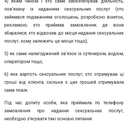
4) яким чином і хто саме забезпечував діяльність,
пов’язану із наданням сексуальних послуг (хто
займався подаванням оголошень, розробкою візиток,
рекламою; хто приймав замовлення; де вони
збиралися; хто відвозив до місця надання сексуальних
послуг; кому належить це місце тощо);
5) як саме налагоджений зв’язок із сутенером, водієм,
оператором тощо;
6) яка вартість сексуальних послуг, хто отримував ці
гроші від клієнта, скільки з цих грошей отримувала
сама повія.
Під час допиту особи, яка приймала по телефону
замовлення про надання сексуальних послуг,
необхідно з’ясувати такі основні питання: