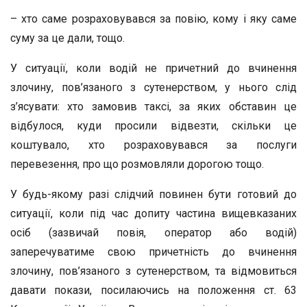
– хто саме розраховувався за повію, кому і яку саме
суму за це дали, тощо.
У ситуації, коли водій не причетний до вчинення
злочину, пов’язаного з сутенерством, у нього слід
з’ясувати: хто замовив таксі, за яких обставин це
відбулося, куди просили відвезти, скільки це
коштувало, хто розраховувався за послуги
перевезення, про що розмовляли дорогою тощо.
У будь-якому разі слідчий повинен бути готовий до
ситуації, коли під час допиту частина вищевказаних
осіб (зазвичай повія, оператор або водій)
заперечуватиме свою причетність до вчинення
злочину, пов’язаного з сутенерством, та відмовиться
давати покази, посилаючись на положення ст. 63