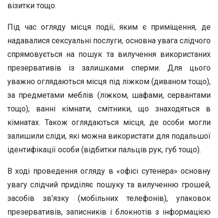
візитки тощо.
Під час огляду місця події, яким є приміщення, де
надавалися сексуальні послуги, основна увага слідчого
спрямовується на пошук та вилучення використаних
презервативів із залишками сперми. Для цього
уважно оглядаються місця під ліжком (диваном тощо),
за предметами меблів (ліжком, шафами, сервантами
тощо), ванні кімнати, смітники, що знаходяться в
кімнатах. Також оглядаються місця, де особи могли
залишили сліди, які можна використати для подальшої
ідентифікації особи (відбитки пальців рук, губ тощо).
В ході проведення огляду в «офісі сутенера» основну
увагу слідчий приділяє пошуку та вилученню грошей,
засобів зв’язку (мобільних телефонів), упаковок
презервативів, записників і блокнотів з інформацією