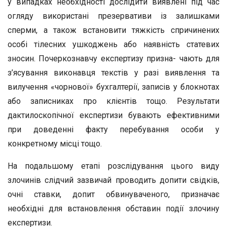
у випадках необхідності дослідити виявлені під час
огляду використані презервативи із залишками
сперми, а також встановити тяжкість спричинених
особі тілесних ушкоджень або наявність статевих
зносин. Почеркознавчу експертизу призна- чають для
з’ясування виконавця текстів у разі виявлення та
вилучення «чорнової» бухгалтерії, записів у блокнотах
або записниках про клієнтів тощо. Результати
дактилоскопічної експертизи бувають ефективними
при доведенні факту перебування особи у
конкретному місці тощо.
На подальшому етапі розслідування цього виду
злочинів слідчий зазвичай проводить допити свідків,
очні ставки, допит обвинуваченого, призначає
необхідні для встановлення обставин події злочину
експертизи.