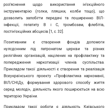
роз’яснення щодо використання ін’єкційного
інструментарію (голки, пляшки, колби тощо), що
дозволить запобігти передачі та поширенню ВІЛ-
інфекції, гепатиту В і С, тромбозам, флебітів,
постін’єкційних абсцесів [1, с. 32].
Позитивним є створення фондів допомоги
нулсдснним під патронатом церкви та різних
релігійних організацій, націлених на профілактику та
попередження наркотизації членів суспільства.
Прикладом такої діяльності є створення та реалізація
Всеукраїнського проекту «Профілактика наркоманії,
ВІЛ/СНІДу, формування здорового способу життя
серед молоді», діяльність якого поширюється на всю
територію України.
Прикладом такої роботи є діяльність Київського