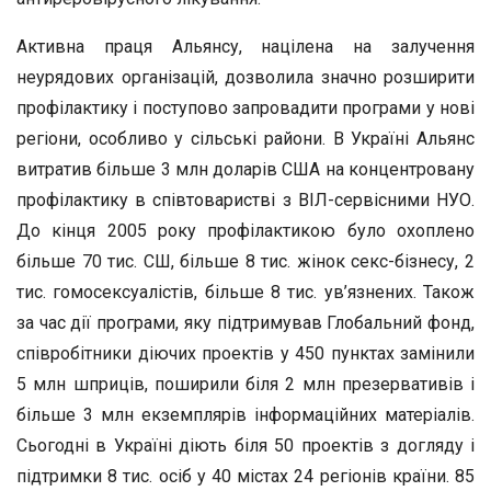
Активна праця Альянсу, націлена на залучення
неурядових організацій, дозволила значно розширити
профілактику і поступово запровадити програми у нові
регіони, особливо у сільські райони. В Україні Альянс
витратив більше 3 млн доларів США на концентровану
профілактику в співтоваристві з ВІЛ-сервісними НУО.
До кінця 2005 року профілактикою було охоплено
більше 70 тис. СШ, більше 8 тис. жінок секс-бізнесу, 2
тис. гомосексуалістів, більше 8 тис. ув’язнених. Також
за час дії програми, яку підтримував Глобальний фонд,
співробітники діючих проектів у 450 пунктах замінили
5 млн шприців, поширили біля 2 млн презервативів і
більше 3 млн екземплярів інформаційних матеріалів.
Сьогодні в Україні діють біля 50 проектів з догляду і
підтримки 8 тис. осіб у 40 містах 24 регіонів країни. 85