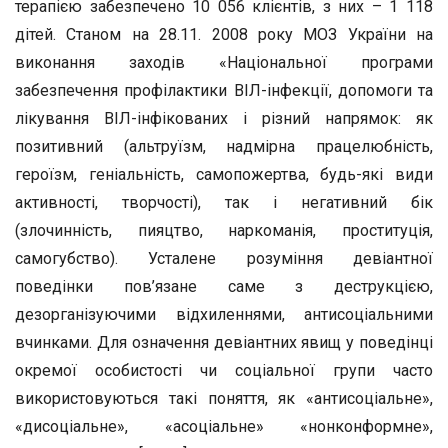
терапією забезпечено 10 056 клієнтів, з них – 1 118
дітей. Станом на 28.11. 2008 року МОЗ України на
виконання заходів «Національної програми
забезпечення профілактики ВІЛ-інфекції, допомоги та
лікування ВІЛ-інфікованих і різний напрямок: як
позитивний (альтруїзм, надмірна працелюбність,
героїзм, геніальність, самопожертва, будь-які види
активності, творчості), так і негативний бік
(злочинність, пияцтво, наркоманія, проституція,
самогубство). Усталене розуміння девіантної
поведінки пов’язане саме з деструкцією,
дезорганізуючими відхиленнями, антисоціальними
вчинками. Для означення девіантних явищ у поведінці
окремої особистості чи соціальної групи часто
використовуються такі поняття, як «антисоціальне»,
«дисоціальне», «асоціальне» «нонконформне»,