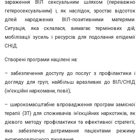
зараження ВІЛ сексуальним шляхом (переважно
гетеросексуальним) і, як наслідок, зростає відсоток
дітей народжених ВІЛ-позитивними матерями.
Ситуація, яка склалася, вимагає термінових дій,
мобілізації зусиль і ресурсів для подолання епідемії
СНІД.
Створені програми націлені на:
– забезпечення доступу до послуг з профілактики і
догляду для груп, найбільш вразливих до ВІЛ/СНІД
(ін’єкційні наркомани, повії);
– широкомасштабне впровадження програм замісної
терапії (ЗТ) для споживачів ін’єкційних наркотиків, як
дієвого методу профілактики та ефективної стратегії,
яка забезпечує дотримання пацієнтами режиму
антиреровірусного лікування.