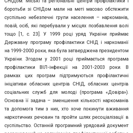
СНІДом. Міські та регіональні центри профілактики і
боротьби зі СНІДом мали на меті масово обстежити
суспільно небезпечні групи населення – наркоманів,
повій, осіб, які перебували у місцях позбавлення волі
тощо [1, с. 23]. У 1999 році уряд України приймає
Державну програму профілактики СНІД і наркоманії
на 1999-2000 роки, яка була затверджена президентом
України. Згодом у 2001 році приймається програма
профілактики ВІЛ-інфекції на 2001-2003 роки. В
рамках цих програм підтримуються профілактичні
ініціативи обласних центрів СНІД, обласних центрів
соціальних служб для молоді (програма «Довіра»).
Основна її задача – зменшення кількості наркоманів
та допомога тим з них, хто хоче покинути вживання
наркотичних речовин та пройти шлях ресоціалізації в
суспільство. Останній програмний урядовий документ