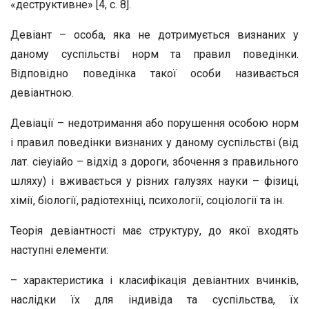
«деструктивне» [4, с. 8].
Девіант – особа, яка не дотримується визнаних у
даному суспільстві норм та правил поведінки.
Відповідно поведінка такої особи називається
девіантною.
Девіації – недотримання або порушення особою норм
і правил поведінки визнаних у даному суспільстві (від
лат. сіеуіайо – відхід з дороги, збочення з правильного
шляху) і вживається у різних галузях науки – фізиці,
хімії, біології, радіотехніці, психології, соціології та ін.
Теорія девіантності має структуру, до якої входять
наступні елементи:
– характеристика і класифікація девіантних вчинків,
наслідки їх для індивіда та суспільства, їх