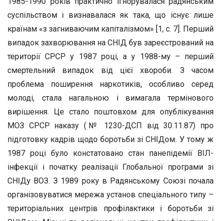
1985-1990 років практично ігнорувалася радянським
суспільством і визнавалася як така, що існує лише
країнам «з загниваючим капіталізмом» [1, с. 7]. Перший
випадок захворювання на СНІД був зареєстрований на
території СРСР у 1987 році, а у 1988-му – перший
смертельний випадок від цієї хвороби. З часом
проблема поширення наркотиків, особливо серед
молоді, стала нагальною і вимагала термінового
вирішення. Це стало поштовхом для опублікування
МОЗ СРСР наказу (№ 1230-ДСП від 30.11.87) про
підготовку кадрів щодо боротьби зі СНІДом. У тому ж
1987 році було констатовано стан панепідемії ВІЛ-
інфекції і початку реалізації Глобальної програми зі
СНІДу ВОЗ. З 1989 року в Радянському Союзі почала
організовуватися мережа установ спеціального типу –
територіальних центрів профілактики і боротьби зі