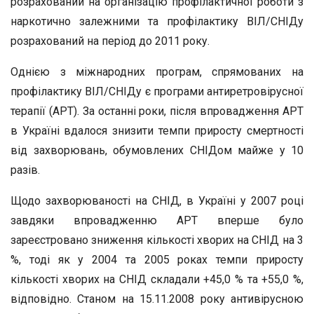
розрахований на організацію профілактичної роботи з
наркотично залежними та профілактику ВІЛ/СНІДу
розрахований на період до 2011 року.
Однією з міжнародних програм, спрямованих на
профілактику ВІЛ/СНІДу є програми антиретровірусної
терапії (APT). За останні роки, після впровадження APT
в Україні вдалося знизити темпи приросту смертності
від захворювань, обумовлених СНІДом майже у 10
разів.
Щодо захворюваності на СНІД, в Україні у 2007 році
завдяки впровадженню APT вперше було
зареєстровано зниження кількості хворих на СНІД на 3
%, тоді як у 2004 та 2005 роках темпи приросту
кількості хворих на СНІД складали +45,0 % та +55,0 %,
відповідно. Станом на 15.11.2008 року антивірусною