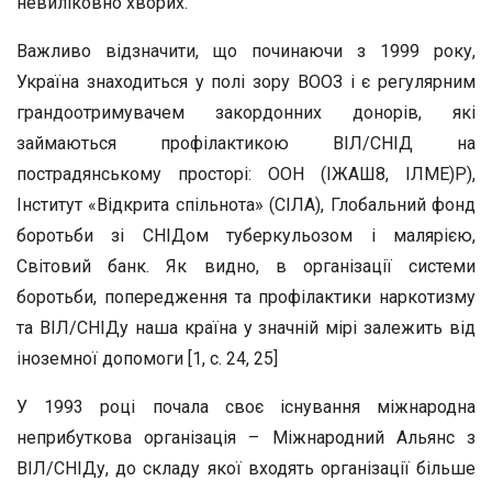
невиліковно хворих.
Важливо відзначити, що починаючи з 1999 року,
Україна знаходиться у полі зору ВООЗ і є регулярним
грандоотримувачем закордонних донорів, які
займаються профілактикою ВІЛ/СНІД на
пострадянському просторі: ООН (ІЖАШ8, ІЛМЕ)Р),
Інститут «Відкрита спільнота» (СІЛА), Глобальний фонд
боротьби зі СНІДом туберкульозом і малярією,
Світовий банк. Як видно, в організації системи
боротьби, попередження та профілактики наркотизму
та ВІЛ/СНІДу наша країна у значній мірі залежить від
іноземної допомоги [1, с. 24, 25]
У 1993 році почала своє існування міжнародна
неприбуткова організація – Міжнародний Альянс з
ВІЛ/СНІДу, до складу якої входять організації більше