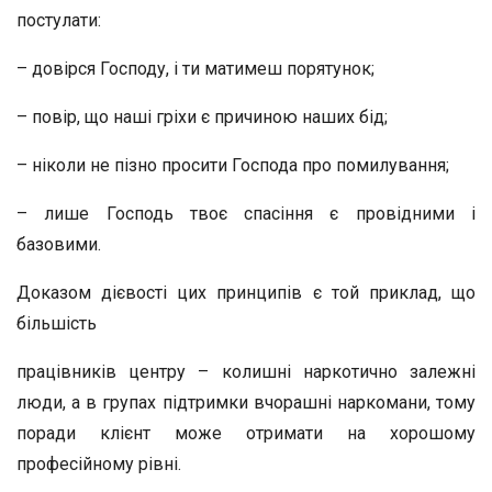
постулати:
– довірся Господу, і ти матимеш порятунок;
– повір, що наші гріхи є причиною наших бід;
– ніколи не пізно просити Господа про помилування;
– лише Господь твоє спасіння є провідними і
базовими.
Доказом дієвості цих принципів є той приклад, що
більшість
працівників центру – колишні наркотично залежні
люди, а в групах підтримки вчорашні наркомани, тому
поради клієнт може отримати на хорошому
професійному рівні.