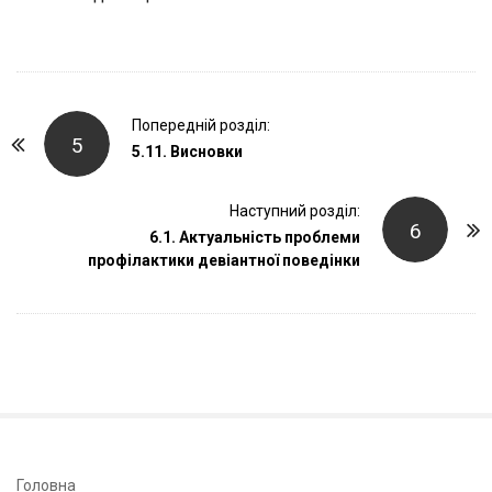
P
Попередній розділ:
5
o
5.11. Висновки
s
t
Наступний розділ:
6
6.1. Актуальність проблеми
N
профілактики девіантної поведінки
a
v
i
g
a
t
i
o
S
Головна