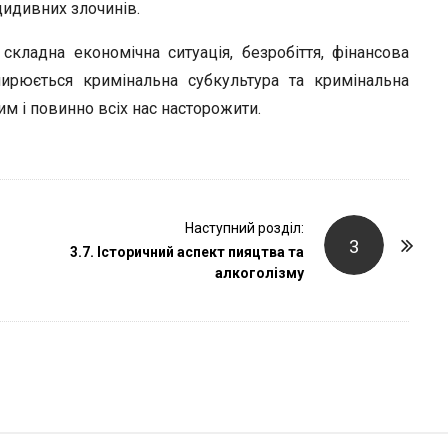
r
цидивних злочинів.
 складна економічна ситуація, безробіття, фінансова
ширюється кримінальна субкультура та кримінальна
м і повинно всіх нас насторожити.
Наступний розділ:
3
3.7. Історичний аспект пияцтва та
алкоголізму