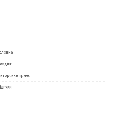
S
оловна
озділи
вторське право
S
ідгуки