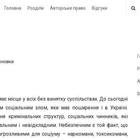
Головна
Розділи
Авторське право
Відгуки
Г
исновки
i
Р
t
e
А
В
i
ає місце у всіх без винятку суспільствах. До сьогодні
d
м соціальним злом, яке має поширення і в Україні.
e
я кримінальних структур, соціальних чинників, які
b
льним і невідкладним. Небезпечним є той факт, що
a
загрозливими для соціуму – наркомани, токсикомани,