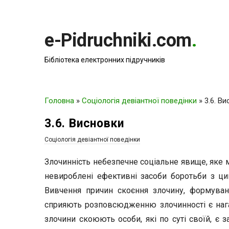
e-Pidruchniki.com
.
Бібліотека електронних підручників
Головна
»
Соціологія девіантної поведінки
»
3.6. В
3.6. Висновки
Соціологія девіантної поведінки
Злочинність небезпечне соціальне явище, яке м
невироблені ефективні засоби боротьби з ци
Вивчення причин скоєння злочину, формуванн
сприяють розповсюдженню злочинності є нага
злочини скоюють особи, які по суті своїй, є 