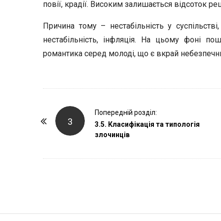
повії, крадії. Високим залишається відсоток ре
Причина тому – нестабільність у суспільстві,
нестабільність, інфляція. На цьому фоні по
романтика серед молоді, що є вкрай небезпечни
P
Попередній розділ:
3
o
3.5. Класифікація та типологія
злочинців
s
t
N
a
v
i
g
S