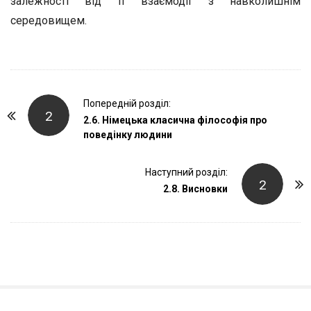
залежності від її взаємодії з навколишнім
середовищем.
P
Попередній розділ:
2
o
2.6. Німецька класична філософія про
поведінку людини
s
t
Наступний розділ:
N
2
2.8. Висновки
a
v
i
g
a
t
i