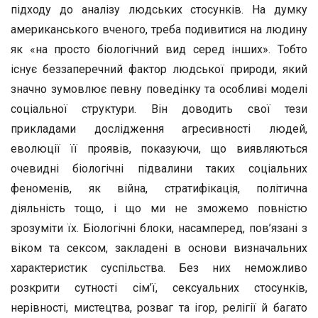
підходу до аналізу людських стосунків. На думку
американського вченого, треба подивитися на людину
як «на просто біологічний вид серед інших». Тобто
існує беззаперечний фактор людської природи, який
значно зумовлює певну поведінку та особливі моделі
соціальної структури. Він доводить свої тези
прикладами дослідження агресивності людей,
еволюції її проявів, показуючи, що виявляються
очевидні біологічні підвалини таких соціальних
феноменів, як війна, стратифікація, політична
діяльність тощо, і що ми не зможемо повністю
зрозуміти їх. Біологічні блоки, насамперед, пов’язані з
віком та сексом, закладені в основи визначальних
характеристик суспільства. Без них неможливо
розкрити сутності сім’ї, сексуальних стосунків,
нерівності, мистецтва, розваг та ігор, релігії й багато