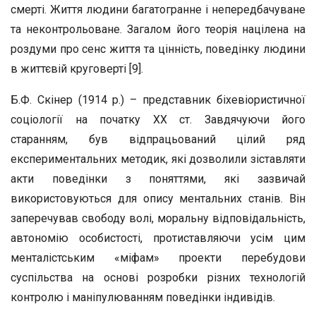
смерті. Життя людини багатогранне і непередбачуване
та неконтрольоване. Загалом його теорія націлена на
роздуми про сенс життя та цінність, поведінку людини
в життєвій круговерті [9].
Б.Ф. Скінер (1914 р.) – представник біхевіористичної
соціології на початку XX ст. Завдячуючи його
старанням, був відпрацьований цілий ряд
експериментальних методик, які дозволили зіставляти
акти поведінки з поняттями, які зазвичай
використовуються для опису ментальних станів. Він
заперечував свободу волі, моральну відповідальність,
автономію особистості, протиставляючи усім цим
менталістським «міфам» проекти перебудови
суспільства на основі розробки різних технологій
контролю і маніпулюванням поведінки індивідів.