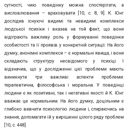
сутності, чию поведінку можна спостерігати, а
висловлювання – враховувати [10, с. 8, 9]. К. Юнг
дослідив існуючі видимі та невидимі комплекси
людської психіки і вказав на той факт, що вони
відіграють важливу роль у формуванні поведінки
особистості та її проявів у конкретній ситуації. На його
думку, анонімні комплекси – є нормальні явища, і вони
складають структуру несвідомого у психіці. І
відзначив, що у дослідженні цієї проблеми мають
виникнути три важливі аспекти проблеми:
терапевтична, філософська і моральна. У поведінці
людини є як позитивні, так і негативні якості й К. Юнг
вважає це нормальним. На його думку, доцільним є
глибоко вивчити психологію людини і, спираючись на
знання, допомагати їй у вирішенні цілого ряду проблем
[10, с. 448].