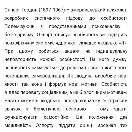
Олпорт Гордон (1897-1967) – американський психолог,
розробник системного підходу до особистості.
Полемізуючи з представниками психоаналізу і
біхевіоризму, Олпорт описує особистість як відкриту
психофізичну систему, ядро якої складає людське «Я».
При цьому робиться акцент на індивідуальну
неповторність кожної особистості. На його думку,
особистість намагається до реалізації свого життєвого
потенціалу, самореалізації. Як людина виробляє нові
якості, так вона і формує нові мотиви. Особистість
віддає перевагу соціальним, а не біологічним мотивам.
Багато мотивів людської поведінки можу ть втратити
зв’язок з біологічною основою і тому здатні
функціонувати самостійно. Це положення дає
можливість Олпорту піддати оцінці арсенал тих