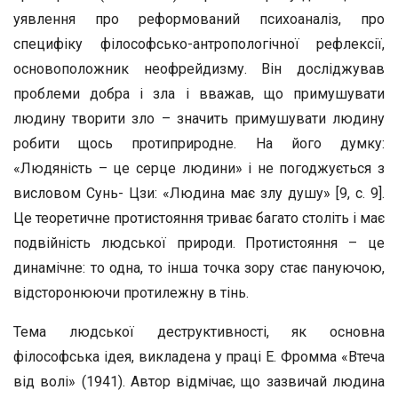
уявлення про реформований психоаналіз, про
специфіку філософсько-антропологічної рефлексії,
основоположник неофрейдизму. Він досліджував
проблеми добра і зла і вважав, що примушувати
людину творити зло – значить примушувати людину
робити щось протиприродне. На його думку:
«Людяність – це серце людини» і не погоджується з
висловом Сунь- Цзи: «Людина має злу душу» [9, с. 9].
Це теоретичне протистояння триває багато століть і має
подвійність людської природи. Протистояння – це
динамічне: то одна, то інша точка зору стає пануючою,
відсторонюючи протилежну в тінь.
Тема людської деструктивності, як основна
філософська ідея, викладена у праці Е. Фромма «Втеча
від волі» (1941). Автор відмічає, що зазвичай людина