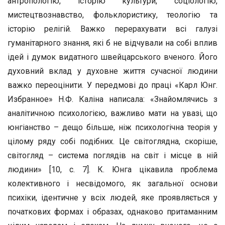
антропологію, історію культури, соціологію,
мистецтвознавство, фольклористику, теологію та
історію релігій. Важко перерахувати всі галузі
гуманітарного знання, які б не відчували на собі вплив
ідей і думок видатного швейцарського вченого. Його
духовний вклад у духовне життя сучасної людини
важко переоцінити. У передмові до праці «Карл Юнг.
Избранное» Н.Ф. Каліна написала: «Знайомлячись з
аналітичною психологією, важливо мати на увазі, що
юнгіанство – дещо більше, ніж психологічна теорія у
цілому ряду собі подібних. Це світоглядна, скоріше,
світогляд – система поглядів на світ і місце в ній
людини» [10, с. 7]. К. Юнга цікавила проблема
колективного і несвідомого, як загальної основи
психіки, ідентичне у всіх людей, яке проявляється у
початкових формах і образах, однаково притаманним