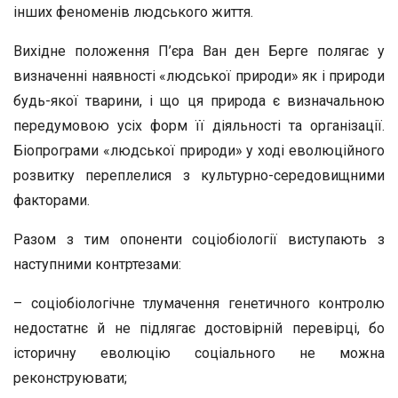
інших феноменів людського життя.
Вихідне положення П’єра Ван ден Берге полягає у
визначенні наявності «людської природи» як і природи
будь-якої тварини, і що ця природа є визначальною
передумовою усіх форм її діяльності та організації.
Біопрограми «людської природи» у ході еволюційного
розвитку переплелися з культурно-середовищними
факторами.
Разом з тим опоненти соціобіології виступають з
наступними контртезами:
– соціобіологічне тлумачення генетичного контролю
недостатнє й не підлягає достовірній перевірці, бо
історичну еволюцію соціального не можна
реконструювати;