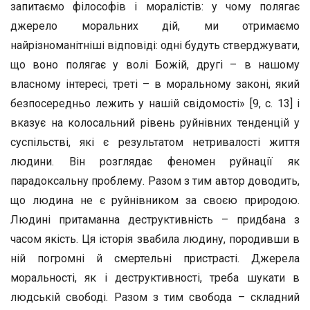
запитаємо філософів і моралістів: у чому полягає
джерело моральних дій, ми отримаємо
найрізноманітніші відповіді: одні будуть стверджувати,
що воно полягає у волі Божій, другі – в нашому
власному інтересі, треті – в моральному законі, який
безпосередньо лежить у нашій свідомості» [9, с. 13] і
вказує на колосальний рівень руйнівних тенденцій у
суспільстві, які є результатом нетривалості життя
людини. Він розглядає феномен руйнації як
парадоксальну проблему. Разом з тим автор доводить,
що людина не є руйнівником за своєю природою.
Людині притаманна деструктивність – придбана з
часом якість. Ця історія звабила людину, породивши в
ній погромні й смертельні пристрасті. Джерела
моральності, як і деструктивності, треба шукати в
людській свободі. Разом з тим свобода – складний