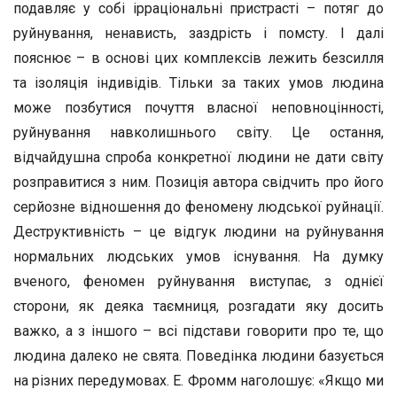
подавляє у собі ірраціональні пристрасті – потяг до
руйнування, ненависть, заздрість і помсту. І далі
пояснює – в основі цих комплексів лежить безсилля
та ізоляція індивідів. Тільки за таких умов людина
може позбутися почуття власної неповноцінності,
руйнування навколишнього світу. Це остання,
відчайдушна спроба конкретної людини не дати світу
розправитися з ним. Позиція автора свідчить про його
серйозне відношення до феномену людської руйнації.
Деструктивність – це відгук людини на руйнування
нормальних людських умов існування. На думку
вченого, феномен руйнування виступає, з однієї
сторони, як деяка таємниця, розгадати яку досить
важко, а з іншого – всі підстави говорити про те, що
людина далеко не свята. Поведінка людини базується
на різних передумовах. Е. Фромм наголошує: «Якщо ми