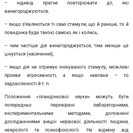
– індивід прагне повторювати дії, які
винагороджуються;
– якщо з’являються ті самі стимули, що й раніше, то й
поведінка буде такою самою, як і колись;
– чим частіше дія винагороджується, тим менше це
цінується (насичення);
– якщо дія не отримує очікуваного стимулу, можливі
прояви агресивності, а якщо навпаки – то
задоволеності й т. п.
Положення «поведінкової науки» можуть бути
попередньо перевірені лабораторними,
експериментальними методами, доповнені
дослідженнями вищої нервової діяльності людини,
неврології та психофізіології. На відміну від