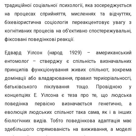
традиційної соціальної психології, яка зосереджується
на процесах сприйняття, мисленнях та відчуттях,
біхевіористична соціологія переакцентовує увагу з
когнітивних процесів на об’єктивно спостережувальні,
фіксовані поведінкові реакції.
Едвард Уілсон (народ. 1929) – американський
ентомолог – стверджу є спільність визначальних
принципів функціонування живих спільнот, зокрема
домінації або владарювання, правил териіоріальносгі,
батьківського піклування тощо. Провідною у
концепціях Е. Уілсона є теза про те, що людська
поведінка первісно визначається генетично, а
еволюція людських спільнот така сама, як і в інших
біологічних видів. Тобто поведінкова адаптація має
здебільшого спрямованість на виживання, а моделі