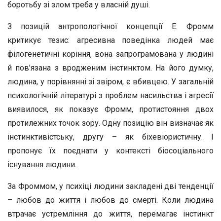
боротьбу зі злом треба у власній душі.
З позицій антропологічної концепції Е. Фромм
критикує тезис: агресивна поведінка людей має
філогенетичні коріння, вона запрограмована у людині
й пов’язана з вродженим інстинктом. На його думку,
людина, у порівнянні зі звіром, є вбивцею. У загальній
психологічній літературі з проблем насильства і агресії
виявилося, як показує Фромм, протистояння двох
протилежних точок зору. Одну позицію він визначає як
інстинктивістську, другу – як біхевіористичну. І
пропонує їх поєднати у контексті біосоціального
існування людини.
За Фроммом, у психіці людини закладені дві тенденції
– любов до життя і любов до смерті. Коли людина
втрачає устремління до життя, перемагає інстинкт