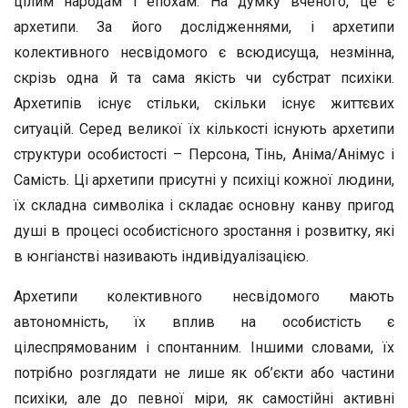
цілим народам і епохам. На думку вченого, це є
архетипи. За його дослідженнями, і архетипи
колективного несвідомого є всюдисуща, незмінна,
скрізь одна й та сама якість чи субстрат психіки.
Архетипів існує стільки, скільки існує життєвих
ситуацій. Серед великої їх кількості існують архетипи
структури особистості – Персона, Тінь, Аніма/Анімус і
Самість. Ці архетипи присутні у психіці кожної людини,
їх складна символіка і складає основну канву пригод
душі в процесі особистісного зростання і розвитку, які
в юнгіанстві називають індивідуалізацією.
Архетипи колективного несвідомого мають
автономність, їх вплив на особистість є
цілеспрямованим і спонтанним. Іншими словами, їх
потрібно розглядати не лише як об’єкти або частини
психіки, але до певної міри, як самостійні активні