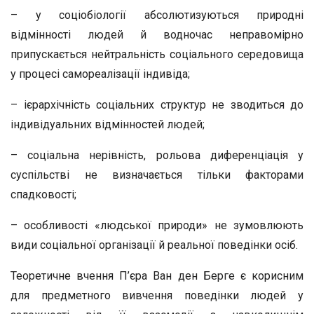
– у соціобіології абсолютизуються природні
відмінності людей й водночас неправомірно
припускається нейтральність соціального середовища
у процесі самореалізації індивіда;
– ієрархічність соціальних структур не зводиться до
індивідуальних відмінностей людей;
– соціальна нерівність, рольова диференціація у
суспільстві не визначається тільки факторами
спадковості;
– особливості «людської природи» не зумовлюють
види соціальної організації й реальної поведінки осіб.
Теоретичне вчення П’єра Ван ден Берге є корисним
для предметного вивчення поведінки людей у