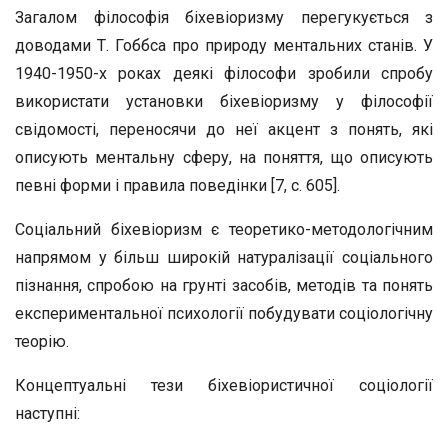
Загалом філософія біхевіоризму перегукується з
доводами Т. Гоббса про природу ментальних станів. У
1940-1950-х роках деякі філософи зробили спробу
використати установки біхевіоризму у філософії
свідомості, переносячи до неї акцент з понять, які
описують ментальну сферу, на поняття, що описують
певні форми і правила поведінки [7, с. 605].
Соціальний біхевіоризм є теоретико-методологічним
напрямом у більш широкій натуралізації соціального
пізнання, спробою на грунті засобів, методів та понять
експериментальної психології побудувати соціологічну
теорію.
Концептуальні тези біхевіористичної соціології
наступні: