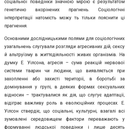
соціальної поведінки значною мірою є результатом
генетично вкорінених прагнень. Соціологічні
інтерпретації натомість можу ть тільки пояснити ці
прагнення.
Основними дослідницькими полями для соціологічних
узагальнень слугували розгляди агресивних дій, сексу
й альтруїзму в життєдіяльності живих організмів. На
думку Е. Уілсона, агресія – сума реакцій нервової
системи тварин чи людини, що виявляється при
захопленні або захисті території, в боротьбі за
домінування у групі, в деяких формах сексуальних
відносин – трактувалися як дія, що слугує адаптації,
відіграє важливу роль в еволюційних процесах. Е.
Уілсон ствердіє, що соціальні, культурні, взагалі всі
зумовлені середовищем фактори переважають у
формуванні людської поведінки і лише десять