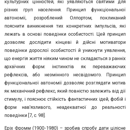
культурних цінностей, які уявляються святими для
різних груп населення. Принцип функціональної
автономії, розроблений Олпортом, покликаний
пояснити виникнення тих конкретних імпульсів, які
лежать в основі поведінки особистості. Цей принцип
дозволяє дослідити кінцеві й дійсні мотиватори
поведінки дорослої особистості й уникнути уявлення,
що енергія життя ніяким чином не складається з ранніх
архаїчних форм: інстинктів як переважаючих
рефлексів, або незмінного несвідомого. Принцип
функціональної автономії дозволяє розглядати мотив
як механічний рефлекс, який повністю залежить від дії
стимулу, і пояснює стійкість фантастичних ідей, фобій і
форм нав’язливого, неадекватної до реальності
поведінки [7, с. 98].
Еріх Фромм (1900-1980) – зробив спробу дати цілісне