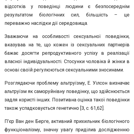
відсотків у поведінці людини є безпосереднім
результатом біологічних сил, більшість – це
переважно наслідки дії середовища.
Зважаючи на особливості сексуальної поведінки,
вказував на те, що кожен із сексуальних партнерів
бажає досягти репродуктивного успіху в реалізації
власної індивідуальності. Стосунки чоловіка й жінки в
основі своїй регулюються сексуальними зносинами.
Розглядаючи проблему альтруїзму, Е. Уілсон визначає
альтруїзм як саморуйнівну поведінку, що здійснюється
задля користі інших. Позитивна оцінка такої поведінки
також успадковується генетично [З, с. 61,62].
П’єр Ван ден Берге, активний прихильник біологічного
функціоналізму, значну увагу приділив дослідженню