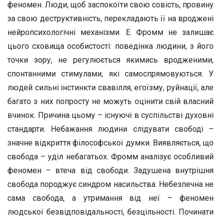
феномен. Люди, щоб заспокоїти свою совість, провину
за свою деструктивність, перекладають її на вроджені
нейропсихологічні механізми. Е. Фромм не залишає
цього сховища особистості: поведінка людини, з його
точки зору, не регулюється якимись вродженими,
спонтанними стимулами, які самоспрямовуються. У
людей сильні інстинкти свавілля, егоїзму, руйнації, але
багато з них попросту не можуть оцінити свій власний
вчинок. Причина цьому – існуючі в суспільстві духовні
стандарти. Небажання людини слідувати свободі –
значне відкриття філософської думки. Виявляється, що
свобода – уділ небагатьох. Фромм аналізує особливий
феномен – втеча від свободи. Задушена внутрішня
свобода породжує синдром насильства. Небезпечна не
сама свобода, а утримання від неї – феномен
людської безвідповідальності, безцільності. Починати