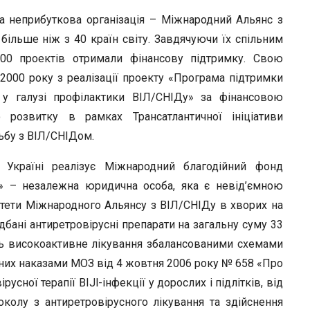
а неприбуткова організація – Міжнародний Альянс з
 більше ніж з 40 країн світу. Завдячуючи їх спільним
000 проектів отримали фінансову підтримку. Свою
 2000 року з реалізації проекту «Програма підтримки
в у галузі профілактики ВІЛ/СНІДу» за фінансовою
 розвитку в рамках Трансатлантичної ініціативи
тьбу з ВІЛ/СНІДом.
Україні реалізує Міжнародний благодійний фонд
» – незалежна юридична особа, яка є невід’ємною
итети Міжнародного Альянсу з ВІЛ/СНІДу в хворих на
бані антиретровірусні препарати на загальну суму 33
ать високоактивне лікування збалансованими схемами
ених наказами МОЗ від 4 жовтня 2006 року № 658 «Про
сної терапії BIJl-інфекції у дорослих і підлітків, від
колу з антиретровірусного лікування та здійснення