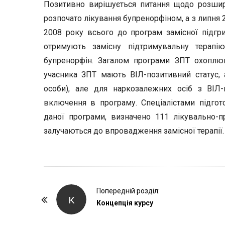
Позитивно вирішується питання щодо розшире
розпочато лікування бупренорфіном, а з липня 
2008 року всього до програм замісної підгри
отримують замісну підтримувальну терапі
бупренорфін. Загалом програми ЗПТ охоплюю
учасника ЗПТ мають ВІЛ-позитивний статус, 
особи), але для наркозалежних осіб з ВІЛ
включення в програму. Спеціалістами підго
даної програми, визначено 111 лікувально-пр
залучаються до впровадження замісної терапії.
P
Попередній розділ:
К
o
Концепція курсу
s