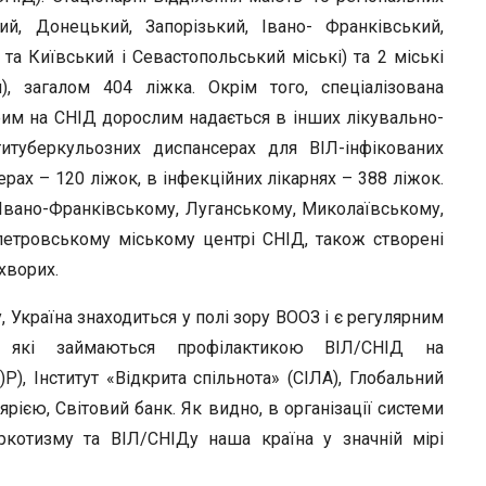
r
ий, Донецький, Запорізький, Івано- Франківський,
та Київський і Севастопольський міські) та 2 міські
), загалом 404 ліжка. Окрім того, спеціалізована
рим на СНІД дорослим надається в інших лікувально-
титуберкульозних диспансерах для ВІЛ-інфікованих
ерах – 120 ліжок, в інфекційних лікарнях – 388 ліжок.
Івано-Франківському, Луганському, Миколаївському,
етровському міському центрі СНІД, також створені
хворих.
 Україна знаходиться у полі зору ВООЗ і є регулярним
, які займаються профілактикою ВІЛ/СНІД на
), Інститут «Відкрита спільнота» (СІЛА), Глобальний
ією, Світовий банк. Як видно, в організації системи
ркотизму та ВІЛ/СНІДу наша країна у значній мірі