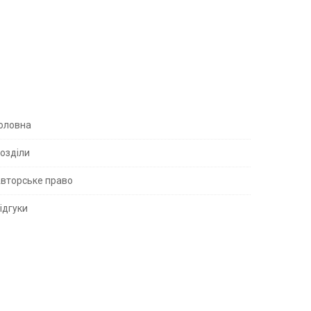
S
оловна
озділи
вторське право
S
ідгуки