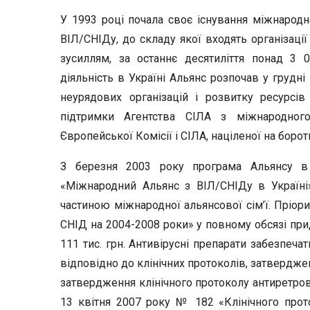
У 1993 році почала своє існування міжнародн
ВІЛ/СНІДу, до складу якої входять організації
зусиллям, за останнє десятиліття понад 3 
діяльність в Україні Альянс розпочав у грудні
неурядових організацій і розвитку ресурсі
підтримки Агентства СІЛА з міжнародного
Європейської Комісії і СІЛА, націленої на боро
З березня 2003 року програма Альянсу в 
«Міжнародний Альянс з ВІЛ/СНІДу в Україні
частиною міжнародної альянсової сім’ї. Пріор
СНІД на 2004-2008 роки» у повному обсязі прид
111 тис. грн. Антивірусні препарати забезпеч
відповідно до клінічних протоколів, затвердж
затвердження клінічного протоколу антиретровіру
13 квітня 2007 року № 182 «Клінічного прото