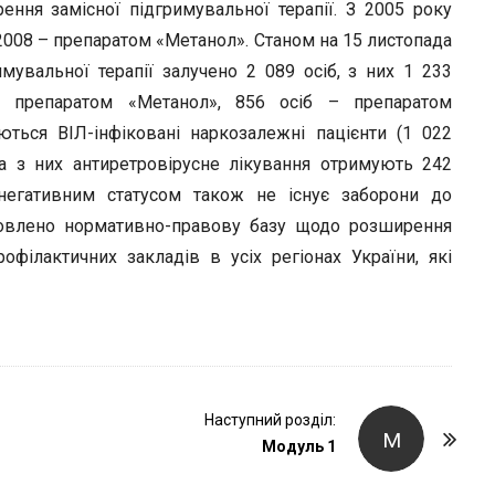
ння замісної підгримувальної терапії. З 2005 року
2008 – препаратом «Метанол». Станом на 15 листопада
мувальної терапії залучено 2 089 осіб, з них 1 233
ю препаратом «Метанол», 856 осіб – препаратом
ться ВІЛ-інфіковані наркозалежні пацієнти (1 022
а з них антиретровірусне лікування отримують 242
-негативним статусом також не існує заборони до
товлено нормативно-правову базу щодо розширення
офілактичних закладів в усіх регіонах України, які
Наступний розділ:
М
Модуль 1