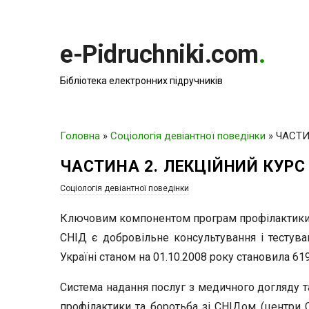
e-Pidruchniki.com
.
Бібліотека електронних підручників
Головна
»
Соціологія девіантної поведінки
»
ЧАСТИ
ЧАСТИНА 2. ЛЕКЦІЙНИЙ КУРС
Соціологія девіантної поведінки
Ключовим компонентом програм профілактики та
СНІД є добровільне консультування і тестуван
Україні станом на 01.10.2008 року становила 619
Система надання послуг з медичного догляду т
профілактики та боротьба зі СНІДом (центри С