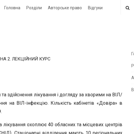
Головна
Розділи
Авторське право
Відгуки
Г
НА 2. ЛЕКЦІЙНИЙ КУРС
i
Р
t
e
А
В
i
 здійснення лікування і догляду за хворими на ВІЛ/
d
ня на ВІЛ-інфекцію. Кількість кабінетів «Довіра» в
e
.
b
а лікування охоплює 40 обласних та місцевих центрів
a
НІД). Стаціонарні відділення мають 10 регіональних