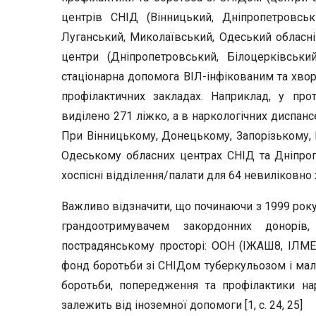
центрів СНІД (Вінницький, Дніпропетровськ
Луганський, Миколаївський, Одеський обласні 
центри (Дніпропетровський, Білоцерківський
стаціонарна допомога ВІЛ-інфікованим та хво
профілактичних закладах. Наприклад, у про
виділено 271 ліжко, а в наркологічних диспанс
При Вінницькому, Донецькому, Запорізькому, 
Одеському обласних центрах СНІД та Дніпроп
хоспісні відділення/палати для 64 невиліковно 
Важливо відзначити, що починаючи з 1999 року,
грандоотримувачем закордонних донорів
пострадянському просторі: ООН (ІЖАШ8, ІЛМЕ)Р
фонд боротьби зі СНІДом туберкульозом і маляр
боротьби, попередження та профілактики на
залежить від іноземної допомоги [1, с. 24, 25]