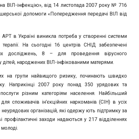
на ВІЛ-інфекцію», від 14 листопада 2007 року № 716
ушерської допомоги «Попередження передачі ВІЛ від
APT в Україні виникла потреба у створенні системи
 терапії. На сьогодні 16 центрів СНІД забезпечені
них досліджень, 8 – для проведення вірусного
 у дітей, народжених ВІЛ-інфікованими матерями.
их на групи найвищого ризику, починають швидко
ку. Наприкінці 2007 року понад 350 урядових та
 послуги різним категоріям населення. Найбільший
для споживачів ін’єкційних наркоманів (СІН) в усіх
0 неурядових організацій, які одержу ють підтримку за
і профілактичні заходи надаються у 217 відділеннях
 молоді.