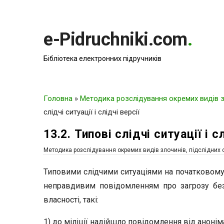
e-Pidruchniki.com
.
Бібліотека електронних підручників
Головна
»
Методика розслідування окремих видів зл
слідчі ситуації і слідчі версії
13.2. Типові слідчі ситуації і с
Методика розслідування окремих видів злочинів, підслідних 
Типовими слідчими ситуаціями на початковому е
неправдивим повідомленням про загрозу без
власності, такі:
1) до міліції надійшло повідомлення від анонім