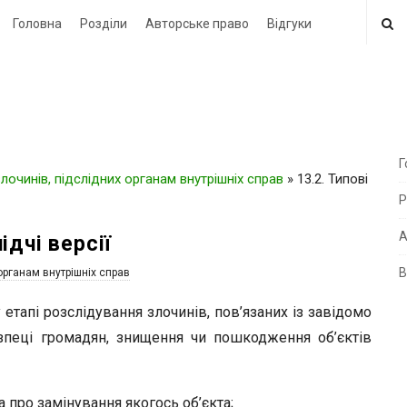
Головна
Розділи
Авторське право
Відгуки
Г
очинів, підслідних органам внутрішніх справ
»
13.2. Типові
i
Р
t
e
А
лідчі версії
В
органам внутрішніх справ
i
d
тапі розслідування злочинів, пов’язаних із завідомо
e
пеці громадян, знищення чи пошкодження об’єктів
b
a
а про замінування якогось об’єкта;