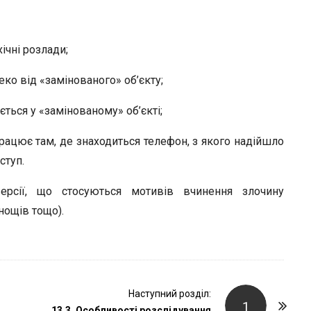
ічні розлади;
ко від «замінованого» об’єкту;
ться у «замінованому» об’єкті;
рацює там, де знаходиться телефон, з якого надійшло
ступ.
ерсії, що стосуються мотивів вчинення злочину
нощів тощо).
Наступний розділ:
1
13.3. Особливості розслідування