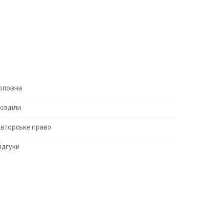
S
оловна
озділи
вторське право
S
ідгуки