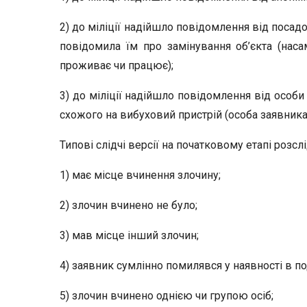
2) до міліції надійшло повідомлення від посад
повідомила їм про замінування об’єкта (наса
проживає чи працює);
3) до міліції надійшло повідомлення від особи
схожого на вибуховий пристрій (особа заявника
Типові слідчі версії на початковому етапі розсл
1) має місце вчинення злочину;
2) злочин вчинено не було;
3) мав місце інший злочин;
4) заявник сумлінно помилявся у наявності в по
5) злочин вчинено однією чи групою осіб;