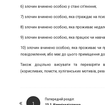
6) злочин вчинено особою у стані сп’яніння;
7) злочин вчинено особою, яка страждає на псих
8) злочин вчинено особою, яка проживає недале
9) злочин вчинено особою, яка працює чи навчає
10) злочин вчинено особою, яка проживає чи п
повідомлення, або має до цього приміщення до
Також доцільно висувати та перевіряти в
(корисливих, помсти, хуліганських мотивів, рев
P
Попередній розділ:
1
13.1. Криміналістична