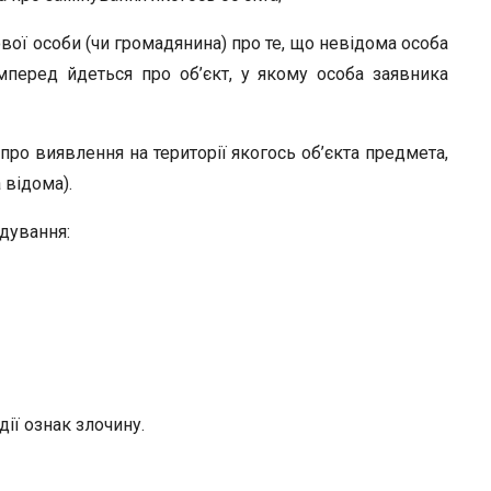
r
ової особи (чи громадянина) про те, що невідома особа
мперед йдеться про об’єкт, у якому особа заявника
 про виявлення на території якогось об’єкта предмета,
 відома).
ідування:
дії ознак злочину.