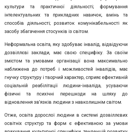
культури та практичної діяльності; формування
інтелектуальних та прикладних навичок, вмінь та
способів діяльності; розвиток комунікабельності як
засобу збагачення стосунків із світом.
Неформальна освіта, яку здобуває інвалід, відвідуючи
дозвіллєві заклади, має свою специфіку. За своїм
змістом та умовами організації вона максимально
наближена до потреб і можливостей інвалідів, має
гнучку структуру і творчий характер, сприяє ефективній
соціальній реабілітації людини-інваліда, усуваючи
фізичні та психічні перешкоди на шляху до
відновлення зв’язків людини з навколишнім світом.
Отже, освіта дорослої людини в системі дозвіллєвих
освітніх структур та форм є ефективною за умови
врахування культурної специфіки, тенденцій розвитку