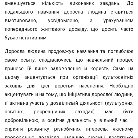
зменшується кількість виконаних завдань. До
подальшого навчання доросла людина ставиться
вмотивовано, усвідомлено, з урахуванням
попереднього життєвого досвіду, що досить часто
буває негативним.
Доросла людина продовжує навчання та поглиблює
свою освіту, сподіваючись, що навчальний процес
принесе їй лише задоволення й користь. Саме на
цьому акцентується при організації культосвітніх
заходів для цієї верстви населення. Необхідно
акцентувати й на тому, що ініціатива дорослої людини,
її активна участь у дозвіллєвій діяльності (культурних,
освітніх, рекреаційних заходах) має бути
добровільною, а освітня діяльність у вільний час –
сприяти розвитку різнобічних інтересів, якісному
проведенню дозвілля, наданню людині достатньої