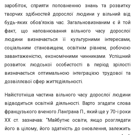
заробіток, сприяти поповненню знань та розвитку
творчих здібностей дорослої людини у вільний від
будь-яких обов’язків час. Загальновизнаним є й той
факт, що наповнювання вільного часу дорослої
людини визначається її культурними інтересами,
соціальним становищем, освітнім рівнем, робочою
завантаженістю, економічними чинниками. Успішний
розвиток людської особистості в період зрілості
визначається оптимальною інтеграцією трудової та
дозвіллєвої сфер життєдіяльності.
Найістотніша частина вільного часу дорослої людини
відводиться освітній діяльності. Варто згадати слова
французького вченого Ланграна П., який ще у 70-і роки
ХХ ст. зазначав: “Майбутнє освіти, якщо розглядати
його в цілому, його здатність до оновлення, залежить