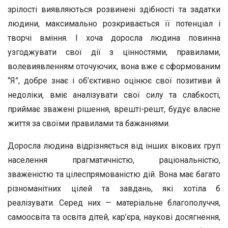
зрілості виявляються розвинені здібності та задатки
людини, максимально розкривається її потенціал і
творчі вміння. І хоча доросла людина повинна
узгоджувати свої дії з цінностями, правилами,
волевиявленням оточуючих, вона вже є сформованим
“Я”, добре знає і об’єктивно оцінює свої позитиви й
недоліки, вміє аналізувати свої силу та слабкості,
приймає зважені рішення, врешті-решт, будує власне
життя за своїми правилами та бажаннями.
Доросла людина відрізняється від інших вікових груп
населення прагматичністю, раціональністю,
зваженістю та цілеспрямованістю дій. Вона має багато
різноманітних цілей та завдань, які хотіла б
реалізувати. Серед них — матеріальне благополуччя,
самоосвіта та освіта дітей, кар’єра, наукові досягнення,