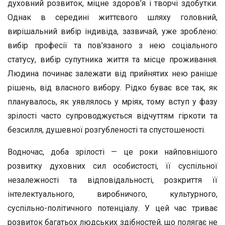
духовний розвиток, міцне здоров’я і творчі здобутки.
Однак в середині життєвого шляху головний,
вирішальний вибір індивіда, зазвичай, уже зроблено:
вибір професії та пов’язаного з нею соціального
статусу, вибір супутника життя та місце проживання.
Людина починає залежати від прийнятих нею раніше
рішень, від власного вибору. Рідко буває все так, як
планувалось, як уявлялось у мріях, тому вступ у фазу
зрілості часто супроводжується відчуттям гіркоти та
безсилля, душевної розгубленості та спустошеності.
Водночас, доба зрілості — це роки найповнішого
розвитку духовних сил особистості, її суспільної
незалежності та відповідальності, розкриття її
інтелектуального, виробничого, культурного,
суспільно-політичного потенціалу. У цей час триває
розвиток багатьох людських здібностей, що полягає не