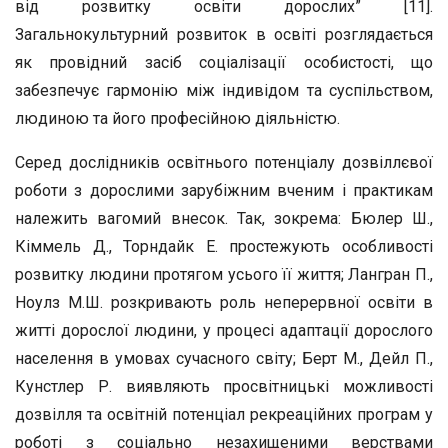
від розвитку освіти дорослих” [11].
Загальнокультурний розвиток в освіті розглядається
як провідний засіб соціалізації особистості, що
забезпечує гармонію між індивідом та суспільством,
людиною та його професійною діяльністю.
Серед дослідників освітнього потенціалу дозвіллєвої
роботи з дорослими зарубіжним вченим і практикам
належить вагомий внесок. Так, зокрема: Бюлер Ш.,
Кіммель Д., Торндайк Е. простежують особливості
розвитку людини протягом усього її життя; Лангран П.,
Ноулз М.Ш. розкривають роль неперервної освіти в
житті дорослої людини, у процесі адаптації дорослого
населення в умовах сучасного світу; Берт М., Дейл П.,
Кунстлер Р. виявляють просвітницькі можливості
дозвілля та освітній потенціал рекреаційних програм у
роботі з соціально незахищеними верствами