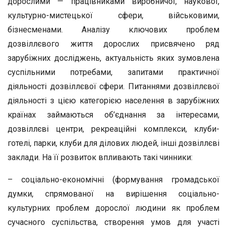
дорослими — працівниками виробничої, наукової,
культурно-мистецької сфери, військовими,
бізнесменами. Аналізу ключових проблем
дозвіллєвого життя дорослих присвячено ряд
зарубіжних досліджень, актуальність яких зумовлена
суспільними потребами, запитами практичної
діяльності дозвіллєвої сфери. Питаннями дозвіллєвої
діяльності з цією категорією населення в зарубіжних
країнах займаються об’єднання за інтересами,
дозвіллєві центри, рекреаційні комплекси, клуби-
готелі, парки, клуби для ділових людей, інші дозвіллєві
заклади. На її розвиток впливають такі чинники:
– соціально-економічні (формування громадської
думки, спрямованої на вирішення соціально-
культурних проблем дорослої людини як проблем
сучасного суспільства, створення умов для участі