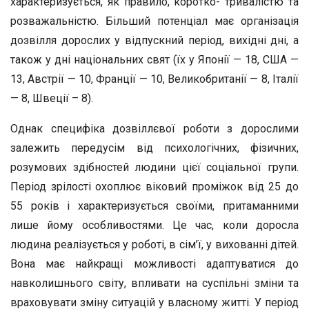
характеризується, як правило, коротко- тривалістю та
розважальністю. Більший потенціал має організація
дозвілля дорослих у відпускний період, вихідні дні, а
також у дні національних свят (їх у Японії — 18, США —
13, Австрії — 10, Франції — 10, Великобританії — 8, Італії
— 8, Швеції – 8).
Однак специфіка дозвіллєвої роботи з дорослими
залежить передусім від психологічних, фізичних,
розумових здібностей людини цієї соціальної групи.
Період зрілості охоплює віковий проміжок від 25 до
55 років і характеризується своїми, притаманними
лише йому особливостями. Це час, коли доросла
людина реалізується у роботі, в сім’ї, у вихованні дітей.
Вона має найкращі можливості адаптуватися до
навколишнього світу, впливати на суспільні зміни та
враховувати зміну ситуацій у власному житті. У період