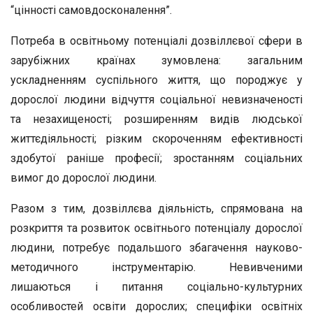
“цінності самовдосконалення”.
Потреба в освітньому потенціалі дозвіллєвої сфери в
зарубіжних країнах зумовлена: загальним
ускладненням суспільного життя, що породжує у
дорослої людини відчуття соціальної невизначеності
та незахищеності; розширенням видів людської
життєдіяльності; різким скороченням ефективності
здобутої раніше професії; зростанням соціальних
вимог до дорослої людини.
Разом з тим, дозвіллєва діяльність, спрямована на
розкриття та розвиток освітнього потенціалу дорослої
людини, потребує подальшого збагачення науково-
методичного інструментарію. Невивченими
лишаються і питання соціально-культурних
особливостей освіти дорослих; специфіки освітніх