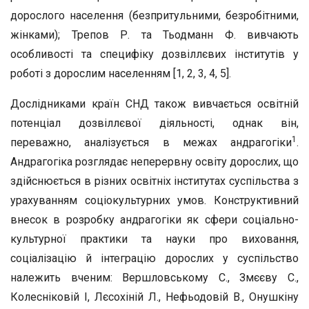
дорослого населення (безпритульними, безробітними,
жінками); Трепов Р. та Тьодманн Ф. вивчають
особливості та специфіку дозвіллєвих інститутів у
роботі з дорослим населенням [1, 2, 3, 4, 5].
Дослідниками країн СНД також вивчається освітній
потенціал дозвіллєвої діяльності, однак він,
1
переважно, аналізується в межах андрагогіки
.
Андрагогіка розглядає неперервну освіту дорослих, що
здійснюється в різних освітніх інститутах суспільства з
урахуванням соціокультурних умов. Конструктивний
внесок в розробку андрагогіки як сфери соціально-
культурної практики та науки про виховання,
соціалізацію й інтеграцію дорослих у суспільство
належить вченим: Вершловському С., Змєєву С.,
Колесніковій І, Лєсохіній Л., Нефьодовій В., Онушкіну