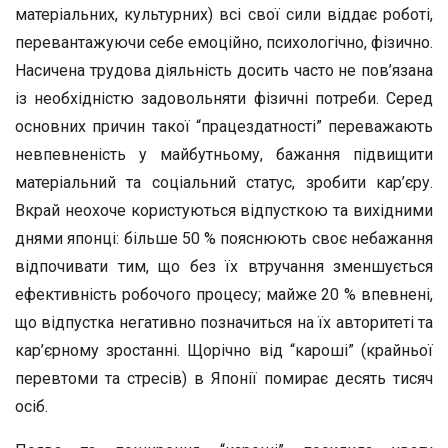
матеріальних, культурних) всі свої сили віддає роботі,
перевантажуючи себе емоційно, психологічно, фізично.
Насичена трудова діяльність досить часто не пов’язана
із необхідністю задовольняти фізичні потреби. Серед
основних причин такої “працездатності” переважають
невпевненість у майбутньому, бажання підвищити
матеріальний та соціальний статус, зробити кар’єру.
Вкрай неохоче користуються відпусткою та вихідними
днями японці: більше 50 % пояснюють своє небажання
відпочивати тим, що без їх втручання зменшується
ефективність робочого процесу; майже 20 % впевнені,
що відпустка негативно позначиться на їх авторитеті та
кар’єрному зростанні. Щорічно від “кароші” (крайньої
перевтоми та стресів) в Японії помирає десять тисяч
осіб.