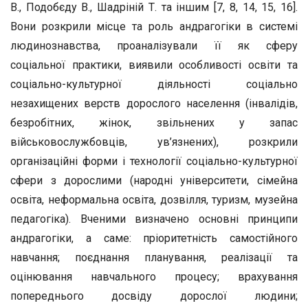
В., Подобєду В., Шадріній Т. та іншим [7, 8, 14, 15, 16].
Вони розкрили місце та роль андрагогіки в системі
людинознавства, проаналізували її як сферу
соціальної практики, виявили особливості освіти та
соціально-культурної діяльності соціально
незахищених верств дорослого населення (інвалідів,
безробітних, жінок, звільнених у запас
військовослужбовців, ув’язнених), розкрили
організаційні форми і технології соціально-культурної
сфери з дорослими (народні університети, сімейна
освіта, неформальна освіта, дозвілля, туризм, музейна
педагогіка). Вченими визначено основні принципи
андрагогіки, а саме: пріоритетність самостійного
навчання; поєднання планування, реалізації та
оцінювання навчального процесу; врахування
попереднього досвіду дорослої людини;