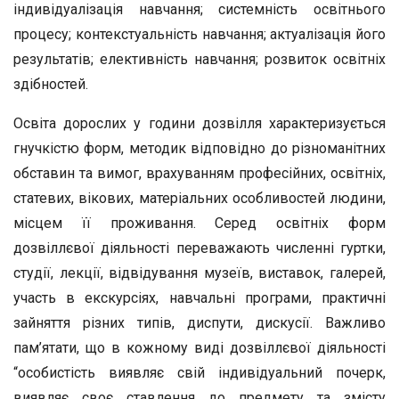
індивідуалізація навчання; системність освітнього
процесу; контекстуальність навчання; актуалізація його
результатів; елективність навчання; розвиток освітніх
здібностей.
Освіта дорослих у години дозвілля характеризується
гнучкістю форм, методик відповідно до різноманітних
обставин та вимог, врахуванням професійних, освітніх,
статевих, вікових, матеріальних особливостей людини,
місцем її проживання. Серед освітніх форм
дозвіллєвої діяльності переважають численні гуртки,
студії, лекції, відвідування музеїв, виставок, галерей,
участь в екскурсіях, навчальні програми, практичні
зайняття різних типів, диспути, дискусії. Важливо
пам’ятати, що в кожному виді дозвіллєвої діяльності
“особистість виявляє свій індивідуальний почерк,
виявляє своє ставлення до предмету та змісту