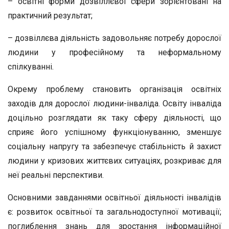
– освітні форми дозвіллєвої сфери зорієнтовані на
практичний результат;
– дозвіллєва діяльність задовольняє потребу дорослої
людини у професійному та неформальному
спілкуванні.
Окрему проблему становить організація освітніх
заходів для дорослої людини-інваліда. Освіту інваліда
доцільно розглядати як таку сферу діяльності, що
сприяє його успішному функціонуванню, зменшує
соціальну напругу та забезпечує стабільність й захист
людини у кризових життєвих ситуаціях, розкриває для
неї реальні перспективи.
Основними завданнями освітньої діяльності інвалідів
є: розвиток освітньої та загальнодоступної мотивації;
поглиблення знань для зростання інформаційної