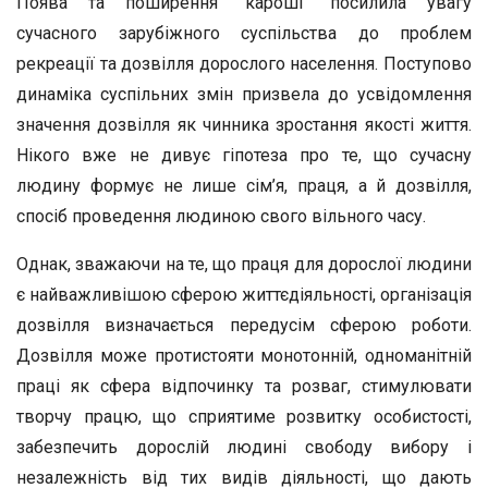
Поява та поширення “кароші” посилила увагу
сучасного зарубіжного суспільства до проблем
рекреації та дозвілля дорослого населення. Поступово
динаміка суспільних змін призвела до усвідомлення
значення дозвілля як чинника зростання якості життя.
Нікого вже не дивує гіпотеза про те, що сучасну
людину формує не лише сім’я, праця, а й дозвілля,
спосіб проведення людиною свого вільного часу.
Однак, зважаючи на те, що праця для дорослої людини
є найважливішою сферою життєдіяльності, організація
дозвілля визначається передусім сферою роботи.
Дозвілля може протистояти монотонній, одноманітній
праці як сфера відпочинку та розваг, стимулювати
творчу працю, що сприятиме розвитку особистості,
забезпечить дорослій людині свободу вибору і
незалежність від тих видів діяльності, що дають