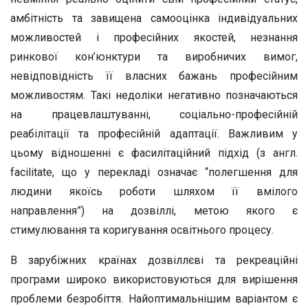
амбітність та завищена самооцінка індивідуальних
можливостей і професійних якостей, незнання
ринкової кон’юнктури та виробничих вимог,
невідповідність її власних бажань професійним
можливостям. Такі недоліки негативно позначаються
на працевлаштуванні, соціально-професійній
реабілітації та професійній адаптації. Важливим у
цьому відношенні є фасилітаційний підхід (з англ.
facilitate, що у перекладі означає “полегшення для
людини якоїсь роботи шляхом її вмілого
направлення”) на дозвіллі, метою якого є
стимулювання та коригування освітнього процесу.
В зарубіжних країнах дозвіллєві та рекреаційні
програми широко використовуються для вирішення
проблеми безробіття. Найоптимальнішим варіантом є