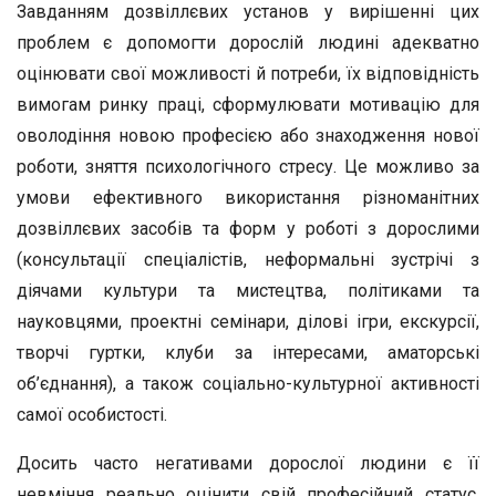
Завданням дозвіллєвих установ у вирішенні цих
проблем є допомогти дорослій людині адекватно
оцінювати свої можливості й потреби, їх відповідність
вимогам ринку праці, сформулювати мотивацію для
оволодіння новою професією або знаходження нової
роботи, зняття психологічного стресу. Це можливо за
умови ефективного використання різноманітних
дозвіллєвих засобів та форм у роботі з дорослими
(консультації спеціалістів, неформальні зустрічі з
діячами культури та мистецтва, політиками та
науковцями, проектні семінари, ділові ігри, екскурсії,
творчі гуртки, клуби за інтересами, аматорські
об’єднання), а також соціально-культурної активності
самої особистості.
Досить часто негативами дорослої людини є її
невміння реально оцінити свій професійний статус,