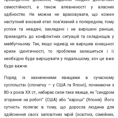
самостійності, а також впевненості у власних
здібностях. Не можна не враховувати, що кожен
наступний віковий етап пов’язаний з попереднім, тому
успіхи та невдачі, закладені і не вирішені раніше,
призводять до конфліктних ситуацій та складнощів у
майбутньому. Так, якщо індивід не вирішив юнацької
кризи ідентичності, то проблема залишиться і її
необхідно буде вирішувати у подальшому, хоч це вже
буде важче.
Поряд із зазначеними явищами в сучасному
суспільстві (спочатку — у США та Японії), починаючи з
80-х років ХХ ст., набирає сили таке явище, як “синдром
згорання на роботі” (США) або “кароші” (Японія). Його
сутність полягає в тому, що доросла людина для
здійснення своїх заповітних мрій (освітніх, сімейних,