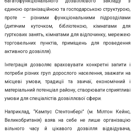
багатофункціонального дозвіллєвого закладу з
єдиною організаційною та господарською структурою,
проте – різними функціональними підрозділами
(дитячим куточком, бібліотекою, кімнатами для
гурткових занять, кімнатами для відпочинку, мережею
торговельних пунктів, приміщень для проведення
активного дозвілля).
Інтеграція дозволяє враховувати конкретні запити і
потреби різних груп дорослого населення, зважати на
місцеві умови, традиції та звичаї, економічний і
матеріальний потенціал району, створювати сприятливі
умови для спеціалістів дозвіллєвої сфери.
Наприклад, “Кампус Стентонбері” (м. Мілтон Кейнс,
Великобританія) взяв на себе не лише організацію
вільного часу й цікавого дозвілля відвідувача,