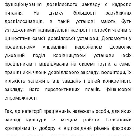
функціонування дозвіллєвого закладу є кадрове
питання. На думку більшості зарубіжних
дозвіллєзнавців, в такій установі мають бути
узгодженими індивідуальні настрої і потреби членів з
цінностями самої дозвіллєвої установи. Допомогти у
правильному управлінні персоналом дозволяє
умовний поділ керівництвом установи всіх
працівників і відвідувачів на окремі групи, а саме:
працівники, члени дозвіллєвого закладу, волонтери, їх
кількість залежить від завдань і цілей конкретного
закладу, його перспективних планів, фінансової
спроможності.
Так, до категорії працівників належать особи, для яких
заклад культури є місцем роботи. Головними
критеріями їх добору є відповідний рівень фахових