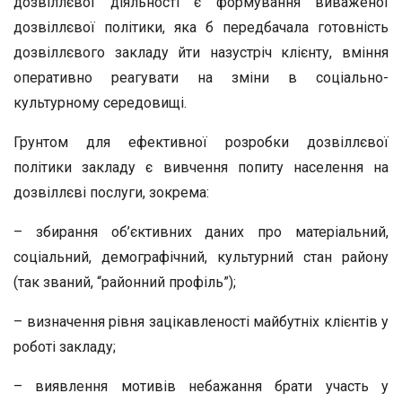
дозвіллєвої діяльності є формування виваженої
дозвіллєвої політики, яка б передбачала готовність
дозвіллєвого закладу йти назустріч клієнту, вміння
оперативно реагувати на зміни в соціально-
культурному середовищі.
Грунтом для ефективної розробки дозвіллєвої
політики закладу є вивчення попиту населення на
дозвіллєві послуги, зокрема:
– збирання об’єктивних даних про матеріальний,
соціальний, демографічний, культурний стан району
(так званий, “районний профіль”);
– визначення рівня зацікавленості майбутніх клієнтів у
роботі закладу;
– виявлення мотивів небажання брати участь у