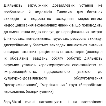
Діяльність зарубіжних дозвіллєвих установ не
позбавлена й недоліків. Типовим для багатьох
закладів є: недостатнє володіння маркетингом,
недооцінювання економічних чинників, що призводить
до зменшення видів послуг, до нераціональних витрат
фінансових, матеріальних, трудових ресурсів закладу;
дискусійними у багатьох закладах лишаються питання
співпраці штатних працівників та волонтерів (розподіл
їх обов’язків, завдань, обсягу роботи); діяльність
окремих установ характеризується спонтанністю та
імпровізаційністю, підкресленою увагою до
культурно-дозвіллєвого обслуговування
“дискримінованих”, “маргінальних” груп (безробітних,
наркоманів, безпритульних).
Зарубіжні вчені наголошують і на застарілості