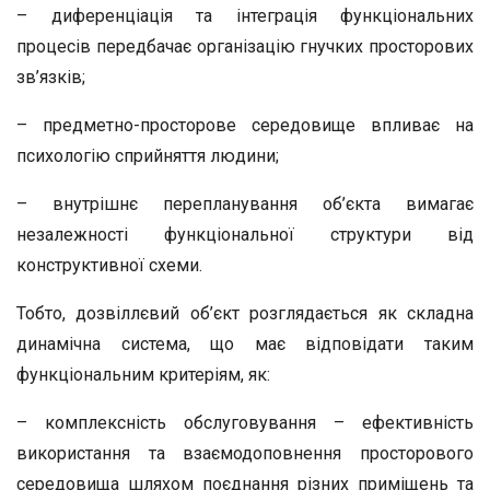
– диференціація та інтеграція функціональних
процесів передбачає організацію гнучких просторових
зв’язків;
– предметно-просторове середовище впливає на
психологію сприйняття людини;
– внутрішнє перепланування об’єкта вимагає
незалежності функціональної структури від
конструктивної схеми.
Тобто, дозвіллєвий об’єкт розглядається як складна
динамічна система, що має відповідати таким
функціональним критеріям, як:
– комплексність обслуговування – ефективність
використання та взаємодоповнення просторового
середовища шляхом поєднання різних приміщень та