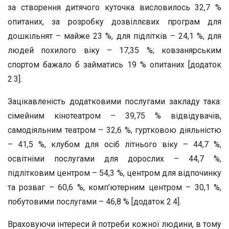
за створення дитячого куточка висловилось 32,7 %
опитаних, за розробку дозвіллєвих програм для
дошкільнят – майже 23 %, для підлітків – 24,1 %, для
людей похилого віку – 17,35 %; ковзанярським
спортом бажало б займатись 19 % опитаних [додаток
2.3].
Зацікавленість додатковими послугами закладу така:
сімейним кінотеатром – 39,75 % відвідувачів,
самодіяльним театром – 32,6 %, гуртковою діяльністю
– 41,5 %, клубом для осіб літнього віку – 44,7 %,
освітніми послугами для дорослих – 44,7 %,
підлітковим центром – 54,3 %, центром для відпочинку
та розваг – 60,6 %, комп’ютерним центром – 30,1 %,
побутовими послугами – 46,8 % [додаток 2.4].
Враховуючи інтереси й потреби кожної людини, в тому