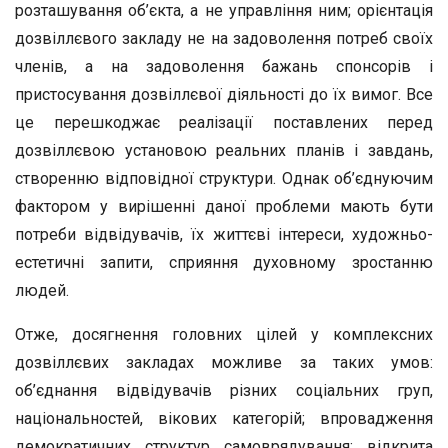
розташування об’єкта, а не управління ним; орієнтація
дозвіллєвого закладу не на задоволення потреб своїх
членів, а на задоволення бажань спонсорів і
пристосування дозвіллєвої діяльності до їх вимог. Все
це перешкоджає реалізації поставлених перед
дозвіллєвою установою реальних планів і завдань,
створенню відповідної структури. Однак об’єднуючим
фактором у вирішенні даної проблеми мають бути
потреби відвідувачів, їх життєві інтереси, художньо-
естетичні запити, сприяння духовному зростанню
людей.
Отже, досягнення головних цілей у комплексних
дозвіллєвих закладах можливе за таких умов:
об’єднання відвідувачів різних соціальних груп,
національностей, вікових категорій; впровадження
демократичних структур самоврядування; відкрита