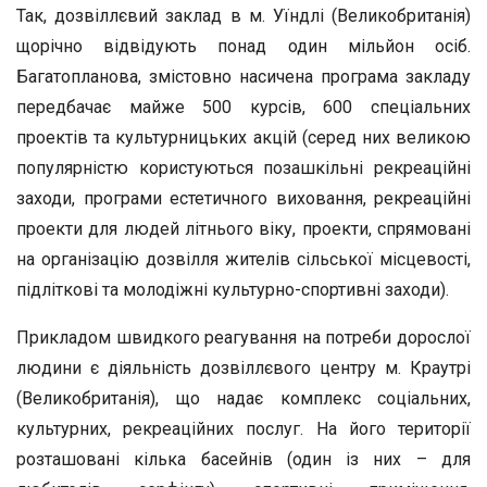
Так, дозвіллєвий заклад в м. Уїндлі (Великобританія)
щорічно відвідують понад один мільйон осіб.
Багатопланова, змістовно насичена програма закладу
передбачає майже 500 курсів, 600 спеціальних
проектів та культурницьких акцій (серед них великою
популярністю користуються позашкільні рекреаційні
заходи, програми естетичного виховання, рекреаційні
проекти для людей літнього віку, проекти, спрямовані
на організацію дозвілля жителів сільської місцевості,
підліткові та молодіжні культурно-спортивні заходи).
Прикладом швидкого реагування на потреби дорослої
людини є діяльність дозвіллєвого центру м. Краутрі
(Великобританія), що надає комплекс соціальних,
культурних, рекреаційних послуг. На його території
розташовані кілька басейнів (один із них – для