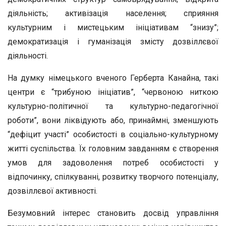
діяльність; активізація населення; сприяння
культурним і мистецьким ініціативам “знизу”;
демократизація і гуманізація змісту дозвіллєвої
діяльності.
На думку німецького вченого Герберта Канайна, такі
центри є “трибуною ініціатив”, “червоною ниткою
культурно-політичної та культурно-педагогічної
роботи”, вони ліквідують або, принаймні, зменшують
“дефіцит участі” особистості в соціально-культурному
житті суспільства. Їх головним завданням є створення
умов для задоволення потреб особистості у
відпочинку, спілкуванні, розвитку творчого потенціалу,
дозвіллєвої активності.
Безумовний інтерес становить досвід управління