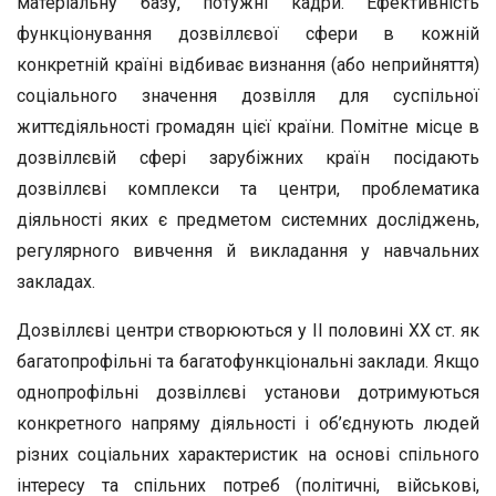
матеріальну базу, потужні кадри. Ефективність
функціонування дозвіллєвої сфери в кожній
конкретній країні відбиває визнання (або неприйняття)
соціального значення дозвілля для суспільної
життєдіяльності громадян цієї країни. Помітне місце в
дозвіллєвій сфері зарубіжних країн посідають
дозвіллєві комплекси та центри, проблематика
діяльності яких є предметом системних досліджень,
регулярного вивчення й викладання у навчальних
закладах.
Дозвіллєві центри створюються у ІІ половині ХХ ст. як
багатопрофільні та багатофункціональні заклади. Якщо
однопрофільні дозвіллєві установи дотримуються
конкретного напряму діяльності і об’єднують людей
різних соціальних характеристик на основі спільного
інтересу та спільних потреб (політичні, військові,