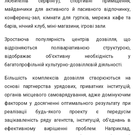
любителів серфінгу), спортивні приміщення,
майданчики для активного й пасивного відпочинку,
конференц-зал, кімнати для гуртків, мережа кафе та
барів, нічний клуб, міні-магазини, ігрові зали.
Зростаюча популярність центрів дозвілля, що
відрізняються поліваріативною структурою,
відображає об’єктивну необхідність у
багатопрофільній культурно-дозвіллєвій діяльності.
Більшість комплексів дозвілля створюються на
основі партнерства урядових, приватних інституцій,
органів місцевого самоврядування, адже домінуючим
фактором у досягненні оптимального результату при
реалізації будь-якого проекту є передусім
зацікавленість ряду агентств, інституцій, об’єднань в
ефективному вирішенні проблем. Наприклад,