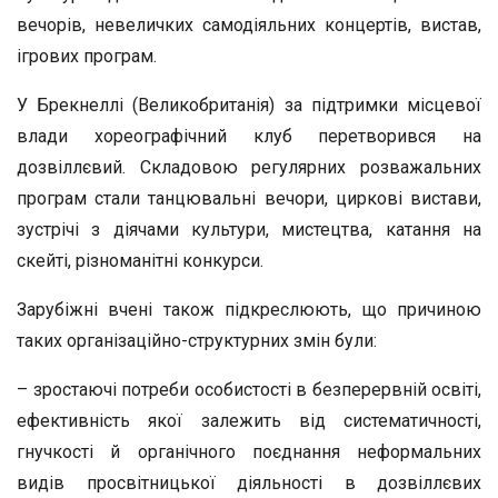
вечорів, невеличких самодіяльних концертів, вистав,
ігрових програм.
У Брекнеллі (Великобританія) за підтримки місцевої
влади хореографічний клуб перетворився на
дозвіллєвий. Складовою регулярних розважальних
програм стали танцювальні вечори, циркові вистави,
зустрічі з діячами культури, мистецтва, катання на
скейті, різноманітні конкурси.
Зарубіжні вчені також підкреслюють, що причиною
таких організаційно-структурних змін були:
– зростаючі потреби особистості в безперервній освіті,
ефективність якої залежить від систематичності,
гнучкості й органічного поєднання неформальних
видів просвітницької діяльності в дозвіллєвих