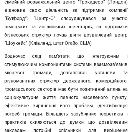
сімейний розважальний центр “Трокадеро” (Лондон)
відновив свою діяльність за підтримки компанії
“Бутфорд”; “Центр-О” споруджувався за участю
німецьких та англійських інвесторів; за підтримки
бізнесових структур почав діяти дозвіллєвий центр
“Шоукейс” (Клівленд, штат Огайо, США).
Водночас слід пам’ятати, що інтегруючим і
стимулюючим компонентами системи взаємозв’язків
місцевої громади, дозвіллєвої установи та
різноманітних структур державного, комерційного,
громадського секторів має бути позитивний вплив на
соціокультурне життя певного населеного пункту,
ефективне вирішення його проблем, ідентифікація
потреб громади. Більшість зарубіжних теоретиків і
практиків схиляються до думки, що дозвіллєвим
закладам потрібні спільники для вирішення