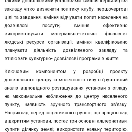
такими дозвіллєвими установами: вміння керівництва
закладу чітко визначати політику клубу, першочергові
цілі та завдання; вміння відчувати попит населення на
дозвіллєві послуги; вміння ефективно
використовувати матеріально-технічні, фінансові,
людські ресурси організації; вміння кваліфіковано
планувати діяльність дозвіллєвого закладу та
втілювати культурно- дозвіллєві програми в життя.
Ключовим компонентом у розробці проекту
дозвіллєвого центру комплексного типу є ґрунтовний
аналіз відповідного розташування установи з огляду
на максимальне наближення до центру населеного
пункту, наявність зручного транспортного зв’язку.
Наприклад, перед ініціативною групою, що працює над
відкриттям установи, постає три основні альтернативи:
купити ділянку землі; використати наявну територію,