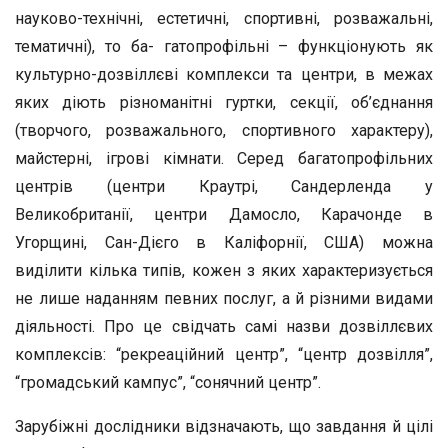
науково-технічні, естетичні, спортивні, розважальні,
тематичні), то ба- гатопрофільні – функціонують як
культурно-дозвіллєві комплекси та центри, в межах
яких діють різноманітні гуртки, секції, об’єднання
(творчого, розважального, спортивного характеру),
майстерні, ігрові кімнати. Серед багатопрофільних
центрів (центри Краутрі, Сандерленда у
Великобританії, центри Дамосло, Карачонде в
Угорщині, Сан-Дієго в Каліфорнії, США) можна
виділити кілька типів, кожен з яких характеризується
не лише наданням певних послуг, а й різними видами
діяльності. Про це свідчать самі назви дозвіллєвих
комплексів: “рекреаційний центр”, “центр дозвілля”,
“громадський кампус”, “сонячний центр”.
Зарубіжні дослідники відзначають, що завдання й цілі