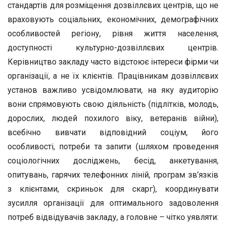
стандартів для розміщення дозвіллєвих центрів, що не
враховують соціальних, економічних, демографічних
особливостей регіону, рівня життя населення,
доступності культурно-дозвіллєвих центрів.
Керівництво закладу часто відстоює інтереси фірми чи
організації, а не їх клієнтів. Працівникам дозвіллєвих
установ важливо усвідомлювати, на яку аудиторію
вони спрямовують свою діяльність (підлітків, молодь,
дорослих, людей похилого віку, ветеранів війни),
всебічно вивчати відповідний соціум, його
особливості, потреби та запити (шляхом проведення
соціологічних досліджень, бесід, анкетування,
опитувань, гарячих телефонних ліній, програм зв’язків
з клієнтами, скриньок для скарг), координувати
зусилля організації для оптимального задоволення
потреб відвідувачів закладу, а головне – чітко уявляти: