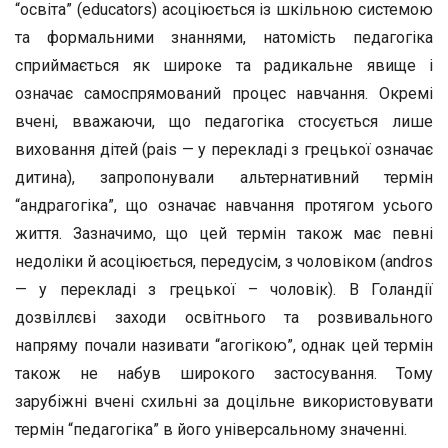
“освіта” (educators) асоціюється із шкільною системою
та формальними знаннями, натомість педагогіка
сприймається як широке та радикальне явище і
означає самоспрямований процес навчання. Окремі
вчені, вважаючи, що педагогіка стосується лише
виховання дітей (pais — у перекладі з грецької означає
дитина), запропонували альтернативний термін
“андрагогіка”, що означає навчання протягом усього
життя. Зазначимо, що цей термін також має певні
недоліки й асоціюється, передусім, з чоловіком (andros
— у перекладі з грецької – чоловік). В Голандії
дозвіллєві заходи освітнього та розвивального
напряму почали називати “агогікою”, однак цей термін
також не набув широкого застосування. Тому
зарубіжні вчені схильні за доцільне використовувати
термін “педагогіка” в його універсальному значенні.