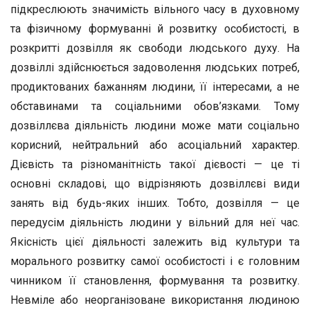
підкреслюють значимість вільного часу в духовному
та фізичному формуванні й розвитку особистості, в
розкритті дозвілля як свободи людського духу. На
дозвіллі здійснюється задоволення людських потреб,
продиктованих бажанням людини, її інтересами, а не
обставинами та соціальними обов’язками. Тому
дозвіллєва діяльність людини може мати соціально
корисний, нейтральний або асоціальний характер.
Дієвість та різноманітність такої дієвості — це ті
основні складові, що відрізняють дозвіллєві види
занять від будь-яких інших. Тобто, дозвілля — це
передусім діяльність людини у вільний для неї час.
Якісність цієї діяльності залежить від культури та
морального розвитку самої особистості і є головним
чинником її становлення, формування та розвитку.
Невміле або неорганізоване використання людиною