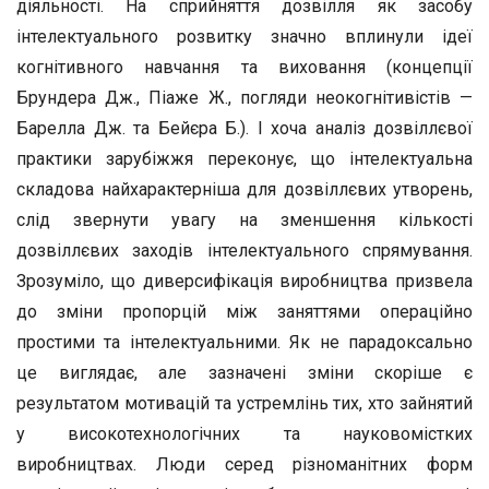
діяльності. На сприйняття дозвілля як засобу
інтелектуального розвитку значно вплинули ідеї
когнітивного навчання та виховання (концепції
Брундера Дж., Піаже Ж., погляди неокогнітивістів —
Барелла Дж. та Бейєра Б.). І хоча аналіз дозвіллєвої
практики зарубіжжя переконує, що інтелектуальна
складова найхарактерніша для дозвіллєвих утворень,
слід звернути увагу на зменшення кількості
дозвіллєвих заходів інтелектуального спрямування.
Зрозуміло, що диверсифікація виробництва призвела
до зміни пропорцій між заняттями операційно
простими та інтелектуальними. Як не парадоксально
це виглядає, але зазначені зміни скоріше є
результатом мотивацій та устремлінь тих, хто зайнятий
у високотехнологічних та науковомістких
виробництвах. Люди серед різноманітних форм