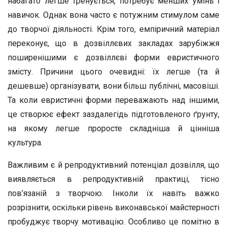
набагато легше тренується, потребує менших умінь і
навичок. Однак вона часто є потужним стимулом саме
до творчої діяльності. Крім того, емпіричний матеріал
переконує, що в дозвіллєвих закладах зарубіжжя
поширенішими є дозвіллєві форми евристичного
змісту. Причини цього очевидні: їх легше (та й
дешевше) організувати, вони більш публічні, масовіші.
Та коли евристичні форми переважають над іншими,
це створює ефект заздалегідь підготовленого ґрунту,
на якому легше проросте складніша й цінніша
культура.
Важливим є й репродуктивний потенціал дозвілля, що
виявляється в репродуктивній практиці, тісно
пов’язаній з творчою. Інколи їх навіть важко
розрізнити, оскільки рівень виконавської майстерності
пробуджує творчу мотивацію. Особливо це помітно в