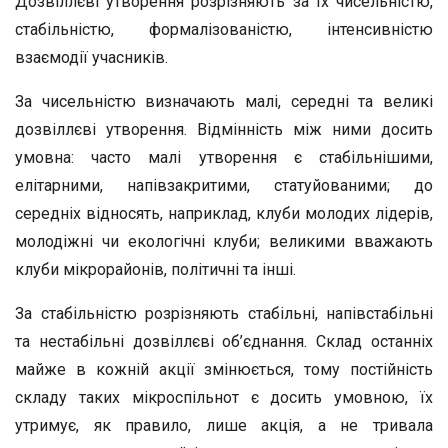
Дозвіллєві утворення розрізняють за їх чисельністю,
стабільністю, формалізованістю, інтенсивністю
взаємодії учасників.
За чисельністю визначають малі, середні та великі
дозвіллєві утворення. Відмінність між ними досить
умовна: часто малі утворення є стабільнішими,
елітарними, напівзакритими, статуйованими; до
середніх відносять, наприклад, клуби молодих лідерів,
молодіжні чи екологічні клуби; великими вважають
клуби мікрорайонів, політичні та інші.
За стабільністю розрізняють стабільні, напівстабільні
та нестабільні дозвіллєві об’єднання. Склад останніх
майже в кожній акції змінюється, тому постійність
складу таких мікроспільнот є досить умовною, їх
утримує, як правило, лише акція, а не тривала