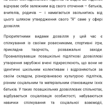
відчуває себе залежним від свого оточення — батьків,
вчителів, родичів — і намагається звільнитись від
цього шляхом утвердження свого “Я” саме у сфері
дозвілля.
Пріоритетними видами дозвілля у цей час є
спілкування із своїми ровесниками, спортивні ігри,
прикладна творчість, розважальні заходи.
Проаналізувавши позашкільні підліткові дозвіллєві
утворення зарубіжні вчені підкреслюють, що вони не
ідентичні шкільним колективам і відрізняються за
своїм складом, різнорівневою культурою підлітків,
різним соціальним та матеріальним становищем їхніх
батьків. У таких позашкільних дозвіллєвих спільнотах,
відбувається соціалізація особистості, набуваються
навички спілкування та соціальної взаємодії,