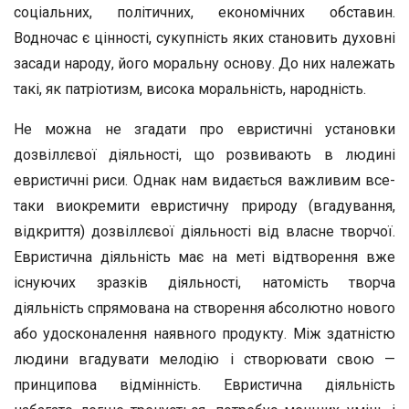
соціальних, політичних, економічних обставин.
Водночас є цінності, сукупність яких становить духовні
засади народу, його моральну основу. До них належать
такі, як патріотизм, висока моральність, народність.
Не можна не згадати про евристичні установки
дозвіллєвої діяльності, що розвивають в людині
евристичні риси. Однак нам видається важливим все-
таки виокремити евристичну природу (вгадування,
відкриття) дозвіллєвої діяльності від власне творчої.
Евристична діяльність має на меті відтворення вже
існуючих зразків діяльності, натомість творча
діяльність спрямована на створення абсолютно нового
або удосконалення наявного продукту. Між здатністю
людини вгадувати мелодію і створювати свою —
принципова відмінність. Евристична діяльність