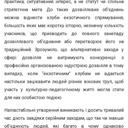
практика; ситуативний інтерес, а не статут чи спільна
стратегічна мета. До таких дозвіллєвих об’єднань
можна віднести клуби екзотичного спрямування,
більшість яких має коротку історію, незначну кількість
учасників, що призводить до повного занепаду
дозвіллєвого об’єднання або перетворює його на
традиційний. Зрозуміло, що альтернативні заходи у
сфері дозвілля не витримують конкуренції з
професійно організованою індустрією дозвілля в тому
випадку, коли “екзотичним” клубам не вдається
настільки зацікавити людей різних вікових груп, щоб
участь у культурно-педагогічному житті могла стати
для них особистою подією.
Напівстабільні утворення виникають і досить тривалий
час діють завдяки серійним заходам, що так чи інакше
об’єднують людей, які багато в чому однаково