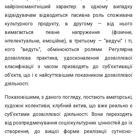
найрізноманітніший характер: в одному випадку
відвідувачам відводиться пасивна роль споживача
культурного продукту, в другому — від нього
вимагається певне напруження (фізичне,
інтелектуальне, емоційне), в третьому — “ведучі” і ті,
кого “ведуть”, обмінюються ролями. Регулярна
дозвіллєва практика, удосконалення дозвіллєвої
класифікації з часом призводять до суб’єктивації
об’єкта, що і є найсуттєвішим показником дозвіллєвої
діяльності.
Показовішими, з даного погляду, постають аматорські,
художні колективи, клубний актив, що вже реально є
суб’єктами дозвіллєвої діяльності. Вони переходять
від розпредмечування соціокультурних цінностей до їх
створення, до вищої форми реалізації сутнісно-