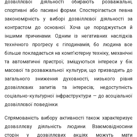
дозвіллєвої діяльності обирають розважальні,
спортивні або пасивні форми. Спостерігається певна
закономірність у виборі дозвіллєвої діяльності за
контрастом до основної. Хоча це породжується й
іншими причинами. Одним із негативних наслідків
технічного прогресу є гіподинамія, бо людина все
більше покладається на комп’ютерну техніку, механічні
та автоматичні пристрої; зміщуються інтереси у бік
масової та розважальної культури, що призводить до
загального зниження духовності, низького рівня
дозвіллєвих запитів та інтересів; недоступність
соціально-культурної інфраструктури — до асоціальної
дозвіллєвої поведінки.
Спрямованість вибору активності також характеризує
дозвsллєву діяльність людини. Взаємовідносини
сторін у дозвіллєвих акціях можуть мати