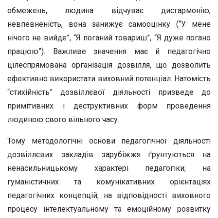
обмежень, людина відчуває дисгармонію,
невпевненість, вона занижує самооцінку (“У мене
нічого не вийде”, “Я поганий товариш”, “Я дуже погано
працюю”). Важливе значення має й педагогічно
цілеспрямована організація дозвілля, що дозволить
ефективно використати виховний потенціал. Натомість
“стихійність” дозвіллєвої діяльності призведе до
примітивних і деструктивних форм проведення
людиною свого вільного часу.
Тому методологічні основи педагогічної діяльності
дозвіллєвих закладів зарубіжжя ґрунтуються на
ненасильницькому характері педагогіки; на
гуманістичних та комунікативних орієнтаціях
педагогічних концепцій; на відповідності виховного
процесу інтелектуальному та емоційному розвитку