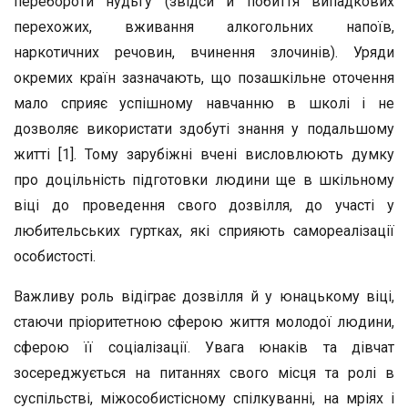
перебороти нудьгу (звідси й побиття випадкових
перехожих, вживання алкогольних напоїв,
наркотичних речовин, вчинення злочинів). Уряди
окремих країн зазначають, що позашкільне оточення
мало сприяє успішному навчанню в школі і не
дозволяє використати здобуті знання у подальшому
житті [1]. Тому зарубіжні вчені висловлюють думку
про доцільність підготовки людини ще в шкільному
віці до проведення свого дозвілля, до участі у
любительських гуртках, які сприяють самореалізації
особистості.
Важливу роль відіграє дозвілля й у юнацькому віці,
стаючи пріоритетною сферою життя молодої людини,
сферою її соціалізації. Увага юнаків та дівчат
зосереджується на питаннях свого місця та ролі в
суспільстві, міжособистісному спілкуванні, на мріях і