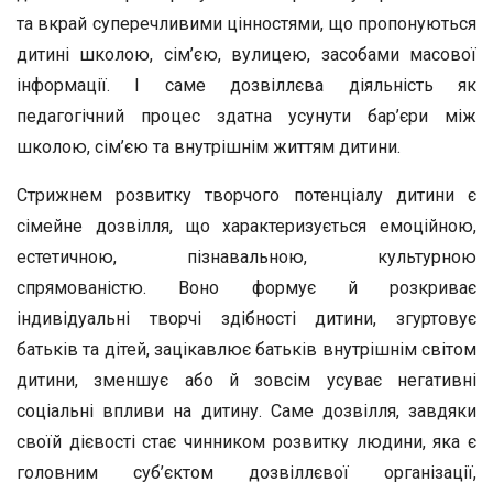
та вкрай суперечливими цінностями, що пропонуються
дитині школою, сім’єю, вулицею, засобами масової
інформації. І саме дозвіллєва діяльність як
педагогічний процес здатна усунути бар’єри між
школою, сім’єю та внутрішнім життям дитини.
Стрижнем розвитку творчого потенціалу дитини є
сімейне дозвілля, що характеризується емоційною,
естетичною, пізнавальною, культурною
спрямованістю. Воно формує й розкриває
індивідуальні творчі здібності дитини, згуртовує
батьків та дітей, зацікавлює батьків внутрішнім світом
дитини, зменшує або й зовсім усуває негативні
соціальні впливи на дитину. Саме дозвілля, завдяки
своїй дієвості стає чинником розвитку людини, яка є
головним суб’єктом дозвіллєвої організації,