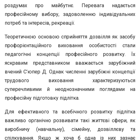
роздумах про майбутнє. Перевага надається
професійному вибору, задоволенню індивідуальних
потреб та інтересів, рекреації.
Теоретичною основою сприйняття дозвілля як засобу
профорієнтаційного виховання особистості стали
педагогічні концепції професійного розвитку. Їх
яскравим представником вважається зарубіжний
вчений С’юпер Д. Однак численні зарубіжні концепції
трудового виховання характеризуються
суперечливими й неоднозначними поглядами на
професійну підготовку підлітка.
Для ефективного та всебічного розвитку підлітка
важливо органічно розвивати такі життєві сфери, як
виробничу (навчальну), сімейну, дозвіллєву та
спілкування. Якщо ж хоча б одна із них зазнає