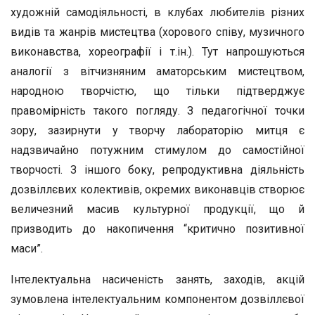
художній самодіяльності, в клубах любителів різних
видів та жанрів мистецтва (хорового співу, музичного
виконавства, хореографії і т.ін.). Тут напрошуються
аналогії з вітчизняним аматорським мистецтвом,
народною творчістю, що тільки підтверджує
правомірність такого погляду. З педагогічної точки
зору, зазирнути у творчу лабораторію митця є
надзвичайно потужним стимулом до самостійної
творчості. З іншого боку, репродуктивна діяльність
дозвіллєвих колективів, окремих виконавців створює
величезний масив культурної продукції, що й
призводить до накопичення “критично позитивної
маси”.
Інтелектуальна насиченість занять, заходів, акцій
зумовлена інтелектуальним компонентом дозвіллєвої