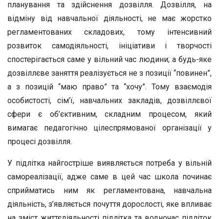
планування та здійснення дозвілля. Дозвілля, на
відміну від навчальної діяльності, не має жорстко
регламентованих складових, тому інтенсивний
розвиток самодіяльності, ініціативи і творчості
спостерігається саме у вільний час людини; а будь-яке
дозвіллєве заняття реалізується не з позиції “повинен”,
а з позицій “маю право” та “хочу”. Тому взаємодія
особистості, сім’ї, навчальних закладів, дозвіллєвої
сфери є об’єктивним, складним процесом, який
вимагає педагогічно цілеспрямованої організації у
процесі дозвілля.
У підлітка найгостріше виявляється потреба у вільній
самореалізації, адже саме в цей час школа починає
сприйматись ним як регламентована, навчальна
діяльність, з’являється почуття дорослості, яке впливає
на зміст життєдіяльності підлітка та водночас підліток