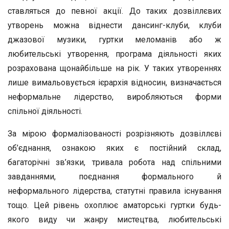
ставляться до певної акції. До таких дозвіллєвих
утворень можна віднести дансинг-клуби, клуби
джазової музики, гуртки меломанів або ж
любительські утворення, програма діяльності яких
розрахована щонайбільше на рік. У таких утвореннях
лише вимальовується ієрархія відносин, визначається
неформальне лідерство, виробляються форми
спільної діяльності.
За мірою формалізованості розрізняють дозвіллєві
об’єднання, ознакою яких є постійний склад,
багаторічні зв’язки, тривала робота над спільними
завданнями, поєднання формального й
неформального лідерства, статутні правила існування
тощо. Цей рівень охоплює аматорські гуртки будь-
якого виду чи жанру мистецтва, любительські