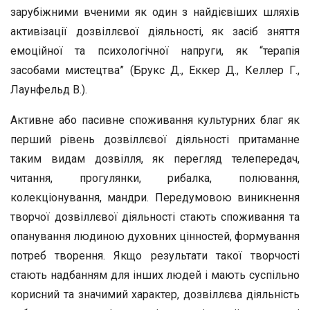
зарубіжними вченими як один з найдієвіших шляхів
активізації дозвіллєвої діяльності, як засіб зняття
емоційної та психологічної напруги, як “терапія
засобами мистецтва” (Брукс Д., Еккер Д., Келлер Г.,
Лаунфельд В.).
Активне або пасивне споживання культурних благ як
перший рівень дозвіллєвої діяльності притаманне
таким видам дозвілля, як перегляд телепередач,
читання, прогулянки, рибалка, полювання,
колекціонування, мандри. Передумовою виникнення
творчої дозвіллєвої діяльності стають споживання та
опанування людиною духовних цінностей, формування
потреб творення. Якщо результати такої творчості
стають надбанням для інших людей і мають суспільно
корисний та значимий характер, дозвіллєва діяльність