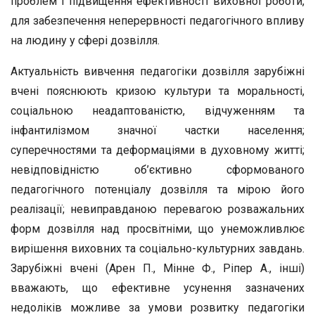
проблем і підвищення ефективності виховної роботи,
для забезпечення неперервності педагогічного впливу
на людину у сфері дозвілля.
Актуальність вивчення педагогіки дозвілля зарубіжні
вчені пояснюють кризою культури та моральності,
соціальною неадаптованістю, відчуженням та
інфантилізмом значної частки населення;
суперечностями та деформаціями в духовному житті;
невідповідністю об’єктивно сформованого
педагогічного потенціалу дозвілля та мірою його
реалізації; невиправданою перевагою розважальних
форм дозвілля над просвітніми, що унеможливлює
вирішення виховних та соціально-культурних завдань.
Зарубіжні вчені (Арен П., Мінне Ф., Ріпер А., інші)
вважають, що ефективне усунення зазначених
недоліків можливе за умови розвитку педагогіки