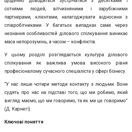
щоденно доводиться зустрічатися з десятками і
сотнями людей, вітчизняними і зарубіжними
партнерами, клієнтами, налагоджувати відносини з
співробітниками. У багатьох випадках саме через
незнання особливостей ділового спілкування виникає
маса непорозумінь, а часом – конфліктів.
У цьому розділі розглядається культура ділового
спілкування як важлива умова високого рівня
професіоналізму сучасного спеціаліста у сфері бізнесу.
“У нас лише чотири методи контакту з людьми. Вони
судять про нас на підставі того, що ми робимо, який
вигляд маємо, що ми говоримо, та як ми це говоримо”
(Д. Карнегі).
Ключові поняття