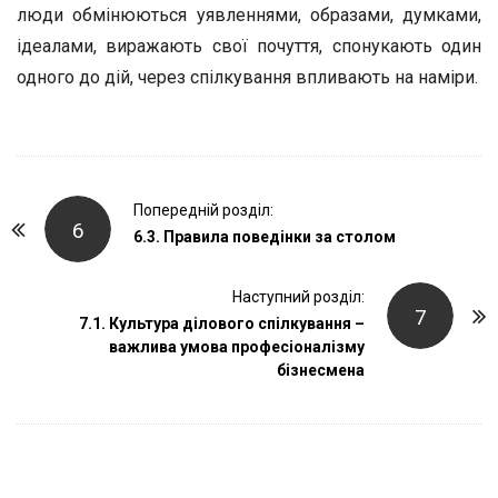
люди обмінюються уявленнями, образами, думками,
ідеалами, виражають свої почуття, спонукають один
одного до дій, через спілкування впливають на наміри.
P
Попередній розділ:
6
o
6.3. Правила поведінки за столом
s
t
Наступний розділ:
7
7.1. Культура ділового спілкування –
N
важлива умова професіоналізму
a
бізнесмена
v
i
g
a