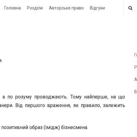
Головна
Розділи
Авторське право
Відгуки
Г
а
i
Р
t
e
А
В
i
ть, а по розуму проводжають. Тому найперше, на що
d
анери. Від першого враження, як правило, залежить
e
b
позитивний образ (імідж) бізнесмена.
a