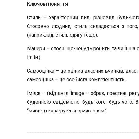
Ключові поняття
Стиль – характерний вид, різновид будь-чого
Стосовно людини, стиль складається з тог
(наприклад, стиль одягу тощо).
Манери – спосіб що-небудь робити, та чи інша
і т. ін.).
Самооцінка – це оцінка власних вчинків, власт
самооцінка – це особиста компетентність.
Імідж – (від англ. image – образ, престиж, ре
буденною свідомістю будь-кого, будь-чого. В
“мистецтво керувати враженням”.