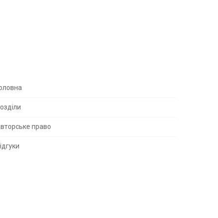
S
оловна
озділи
вторське право
S
ідгуки