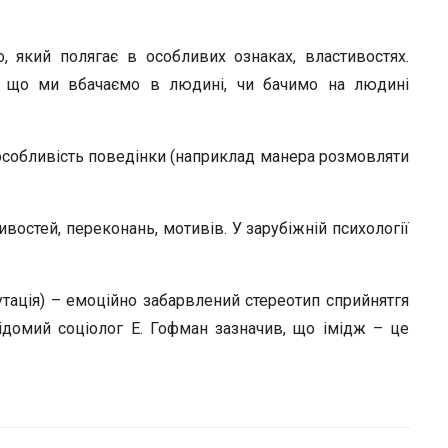
r
, який полягає в особливих ознаках, властивостях.
о, що ми вбачаємо в людині, чи бачимо на людині
 особливість поведінки (наприклад манера розмовляти
ивостей, переконань, мотивів. У зарубіжній психології
путація) – емоційно забарвлений стереотип сприйнятгя
ідомий соціолог Е. Гофман зазначив, що імідж – це