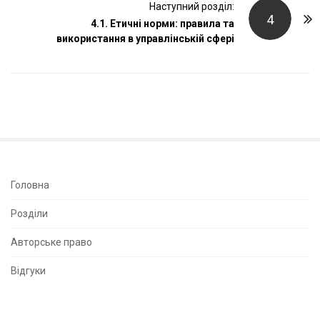
Наступний розділ:
N
4
4.1. Етичні норми: правила та
a
використання в управлінській сфері
v
i
g
a
t
i
o
n
S
Головна
i
Розділи
t
e
Авторське право
S
Відгуки
i
d