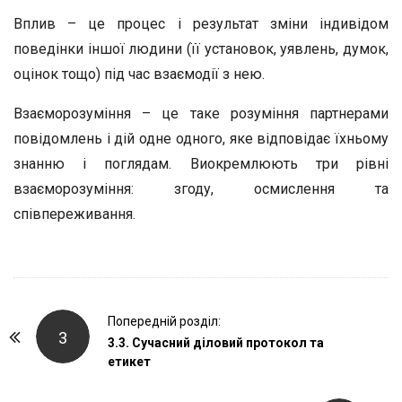
Вплив – це процес і результат зміни індивідом
поведінки іншої людини (її установок, уявлень, думок,
оцінок тощо) під час взаємодії з нею.
Взаєморозуміння – це таке розуміння партнерами
повідомлень і дій одне одного, яке відповідає їхньому
знанню і поглядам. Виокремлюють три рівні
взаєморозуміння: згоду, осмислення та
співпереживання.
P
Попередній розділ:
3
o
3.3. Сучасний діловий протокол та
етикет
s
t