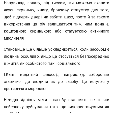
Наприклад, зопалу, під тиском, ми можемо схопити
якусь скриньку, книгу, бронзову статуетку для того,
щоб підперти двері, чи забити цвях, проте й за такого
використання ця річ залишається тим, чим вона є,
коштовною скринькою або статуеткою античного
мислителя.
Становище ще більше ускладнюється, коли засобом є
людина, особливо, якщо це стосується безпосередньо
її життя, як особистого, так і соціального.
І.Кант, видатний філософ, наприклад, забороняв
ставитися до людини як до засобу. Це вступає у
протиріччя з мораллю.
Невідповідність мети і засобу становить не тільки
небезпеку руйнування того, що використовується як