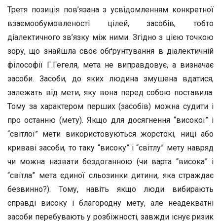
Третя позиція пов’язана з усвідомленням конкретної
взаємообумовленості цілей, засобів, тобто
діалектичного зв’язку між ними. Згідно з цією точкою
зору, що знайшла своє обґрунтування в діалектичній
філософії Г.Гегеля, мета не виправдовує, а визначає
засоби. Засоби, до яких людина змушена вдатися,
залежать від мети, яку вона перед собою поставила.
Тому за характером перших (засобів) можна судити і
про останню (мету). Якщо для досягнення “високої” і
“світлої” мети використовуються жорстокі, ниці або
криваві засоби, то таку “високу” і “світлу” мету навряд
чи можна назвати бездоганною (чи варта “висока” і
“світла” мета єдиної сльозинки дитини, яка страждає
безвинно?). Тому, навіть якщо люди вибирають
справді високу і благородну мету, але неадекватні
засоби перебувають у розбіжності, завжди існує ризик