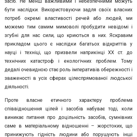
засіб. Не менш важливими і небезпечними можуть
бути наслідки. Використовуючи задля своїх власних
потреб окремі властивості речей або людей, ми
можемо тим самим мимоволі пробудити невідомі і
згубні для нас сили, що криються в них. Яскравим
прикладом цього є наслідки багатьох відкриттів у
науці і техніці, що призвели наприкінці XX ст. до
технічних катастроф і екологічних проблем. Тому
дедалі очевидною стає роль імперативів обережності і
зваженості в усіх сферах цілеспрямованої людської
діяльності.
Проте власне етичного характеру проблема
співвідношення цілей і засобів набуває тоді, коли
виникає питання про доцільність засобів, сумнівних
саме в матеріальному відношенні – жорстоких, що
принижують гідність людини або порушують інші