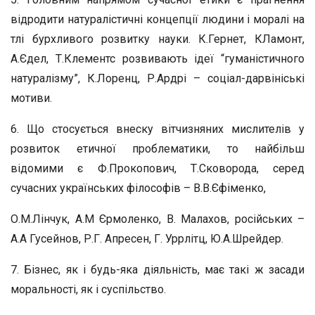
відродити натуралістичні концепції людини і моралі на
тлі бурхливого розвитку науки. К.Гернет, КЛамонт,
А.Єдел, Т.Клементс розвивають ідеї “гуманістичного
натуралізму”, К.Лоренц, Р.Ардрі – соціал-дарвініські
мотиви.
6. Що стосується внеску вітчизняних мислителів у
розвиток етичної проблематики, то найбільш
відомими є Ф.Прокопович, Т.Сковорода, серед
сучасних українських філософів – В.В.Єфіменко,
О.М.Лінчук, А.М Єрмоленко, В. Малахов, російських –
А.А Гусейнов, Р.Г. Апресен, Г. Уррлітц, Ю.А.Шрейдер.
7. Бізнес, як і будь-яка діяльність, має такі ж засади
моральності, як і суспільство.