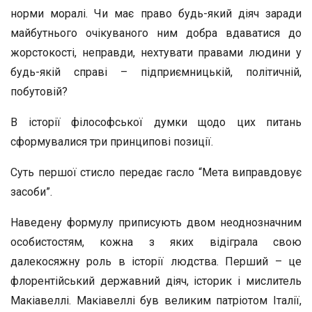
норми моралі. Чи має право будь-який діяч заради
майбутнього очікуваного ним добра вдаватися до
жорстокості, неправди, нехтувати правами людини у
будь-якій справі – підприємницькій, політичній,
побутовій?
В історії філософської думки щодо цих питань
сформувалися три принципові позиції.
Суть першої стисло передає гасло “Мета виправдовує
засоби”.
Наведену формулу приписують двом неоднозначним
особистостям, кожна з яких відіграла свою
далекосяжну роль в історії людства. Перший – це
флорентійський державний діяч, історик і мислитель
Макіавеллі. Макіавеллі був великим патріотом Італії,