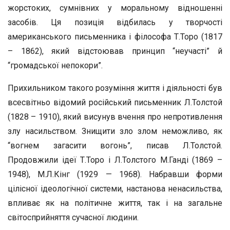
жорстоких, сумнівних у моральному відношенні
засобів. Ця позиція відбилась у творчості
американського письменника і філософа Т.Торо (1817
– 1862), який відстоював принцип “неучасті” й
“громадської непокори”.
Прихильником такого розуміння життя і діяльності був
всесвітньо відомий російський письменник Л.Толстой
(1828 – 1910), який висунув вчення про непротивлення
злу насильством. Знищити зло злом неможливо, як
“вогнем загасити вогонь”, писав Л.Толстой.
Продовжили ідеї Т.Торо і Л.Толстого М.Ганді (1869 –
1948), М.Л.Кінг (1929 — 1968). Набравши форми
цілісної ідеологічної системи, настанова ненасильства,
впливає як на політичне життя, так і на загальне
світосприйняття сучасної людини.