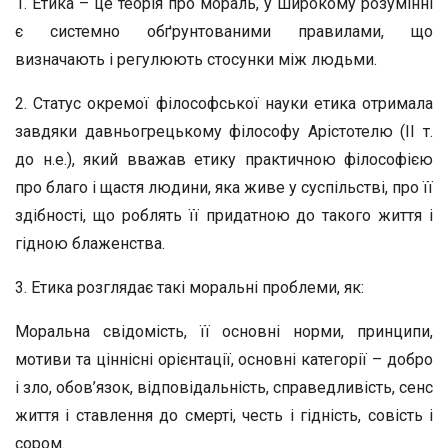
1. Етика – це теорія про мораль, у широкому розумінні
є системно обґрунтованими правилами, що
визначають і регулюють стосунки між людьми.
2. Статус окремої філософської науки етика отримала
завдяки давньогрецькому філософу Арістотелю (II т.
до н.е.), який вважав етику практичною філософією
про благо і щастя людини, яка живе у суспільстві, про її
здібності, що роблять її придатною до такого життя і
гідною блаженства.
3. Етика розглядає такі моральні проблеми, як:
Моральна свідомість, її основні норми, принципи,
мотиви та ціннісні орієнтації, основні категорії – добро
і зло, обов’язок, відповідальність, справедливість, сенс
життя і ставлення до смерті, честь і гідність, совість і
сором.