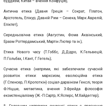
буддизм; Китай – вчення Конфуція);
Антична етика (Давня Греція – Сократ, Платон,
Арістотель, Епікур; Давній Рим – Сенека, Марк Аврелій,
Епіктет);
Середньовічна етика (Августин, Фома Аквінський,
Еразм Роттердамський, Мартін Лютер та ін.);
Етика Нового часу (Т.Гоббс, Д.Дідро, К.Гельвецій,
П.Гольбах, І.Кант, Г.Гегель);
Сучасна етика (напрями, які забезпечили сучасній
розвиток етики: марксизм, еволюційна етика
(Г.Спенсер, П.Кропоткін) соціал-дарвінізм Гекслі, теорія
Ф.Ніцше, метаетика, вчення З.Фрейда філософія
екзистенціалізму (Ж.-П.Сартр, К.Ясперс, М.Хайдеггер);
5. Головним напрямом сучасної етики є прагнення