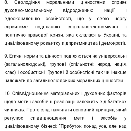
8. Оволодіння моральними цінностями сприяє
духовно-моральному відродженню нації і
вдосконаленню особистості, що у свою чергу
сприятиме подоланню соціально-економічної і
політично-правової кризи, яка склалася в Україні, та
цивілізованому розвитку підприємництва і демократії.
9. Етичні норми та цінності поділяються на універсальні
(загальнолюдські), групові (спільнотні: народ, нація,
клас) і особистісні. Групові й особистісні так чи інакше
належать до загальнолюдських моральних цінностей.
10. Співвідношення матеріальних і духовних факторів
щодо мети і засобів її реалізації залежить від багатьох
чинників. Проте слід пам’ятати основний принцип, який
регулює співвідношення мети і засобів у
цивілізованому бізнесі: “Прибуток понад усе, але над