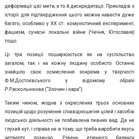
деформації цієї мети, а то й дискредитації. Прикладів з
історії для підтвердження цього можна навести дуже
багато, особливо у XX ст.: комуністичний експеримент,
фашизм, сучасні локальні війни (Чечня, Югославія)
тощо.
Ці три позиції поширюються як на суспільство
загалом, так і на кожну людину особисто. Останнє
знайшло своє осмислення зокрема у творчості
Ф.М.Достоєвського у відомому образі
Р.Раскольнікова (“Злочин і кара”).
Таким чином, жодна з окреслених трьох основних
позицій щодо розуміння співвідношеїня цілей і засобів
людської діяльності не позбавлена певних вад. Де не
глухий кут, і справа не в тому, що треба виробити якусь
четверту позицію. Рівень етичного балансу