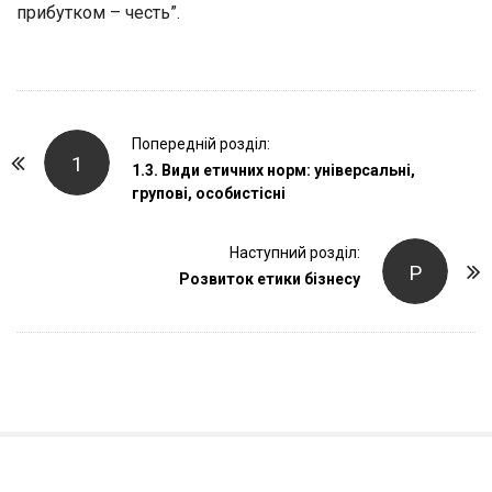
прибутком – честь”.
P
Попередній розділ:
1
o
1.3. Види етичних норм: універсальні,
групові, особистісні
s
t
Наступний розділ:
N
Р
Розвиток етики бізнесу
a
v
i
g
a
t
i