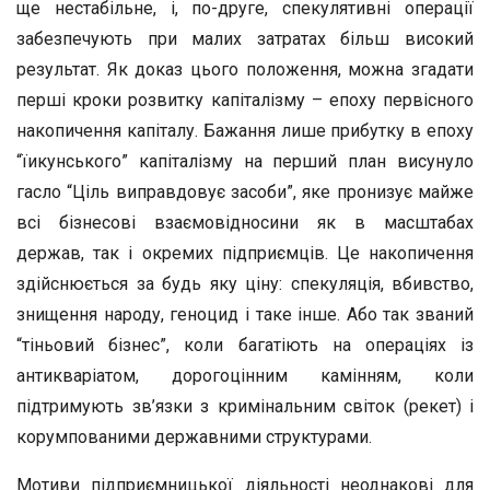
ще нестабільне, і, по-друге, спекулятивні операції
забезпечують при малих затратах більш високий
результат. Як доказ цього положення, можна згадати
перші кроки розвитку капіталізму – епоху первісного
накопичення капіталу. Бажання лише прибутку в епоху
“їикунського” капіталізму на перший план висунуло
гасло “Ціль виправдовує засоби”, яке пронизує майже
всі бізнесові взаємовідносини як в масштабах
держав, так і окремих підприємців. Це накопичення
здійснюється за будь яку ціну: спекуляція, вбивство,
знищення народу, геноцид і таке інше. Або так званий
“тіньовий бізнес”, коли багатіють на операціях із
антикваріатом, дорогоцінним камінням, коли
підтримують зв’язки з кримінальним світок (рекет) і
корумпованими державними структурами.
Мотиви підприємницької діяльності неоднакові для