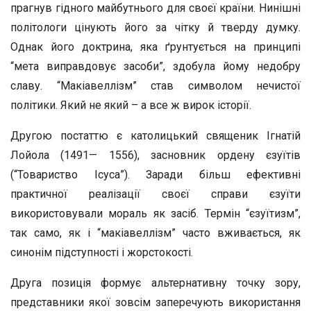
прагнув гідного майбутнього для своєї країни. Нинішні
політологи цінують його за чітку й тверду думку.
Однак його доктрина, яка ґрунтується на принципі
“мета виправдовує засоби”, здобула йому недобру
славу. “Макіавеллізм” став символом нечистої
політики. Який не який – а все ж вирок історії.
Другою постаттю є католицький священик Ігнатій
Лойола (1491— 1556), засновник ордену єзуїтів
(“Товариство Ісуса”). Заради більш ефективні
практичної реалізації своєї справи єзуїти
використовували мораль як засіб. Термін “єзуїтизм”,
так само, як і “макіавеллізм” часто вживається, як
синонім підступності і жорстокості.
Друга позиція формує альтернативну точку зору,
представники якої зовсім заперечують використання