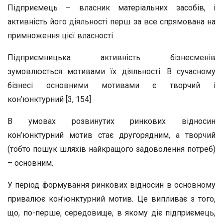
Підприємець – власник матеріальних засобів, і
активність його діяльності перш за все спрямована на
примноження цієї власності.
Підприємницька активність бізнесменів
зумовлюється мотивами їх діяльності. В сучасному
бізнесі основними мотивами є творчий і
кон’юнктурний [3, 154]
В умовах розвинутих ринкових відносин
кон’юнктурний мотив стає другорядним, а творчий
(тобто пошук шляхів найкращого задоволення потреб)
– основним.
У період формування ринкових відносин в основному
привалює кон’юнктурний мотив. Це випливає з того,
що, по-перше, середовище, в якому діє підприємець,