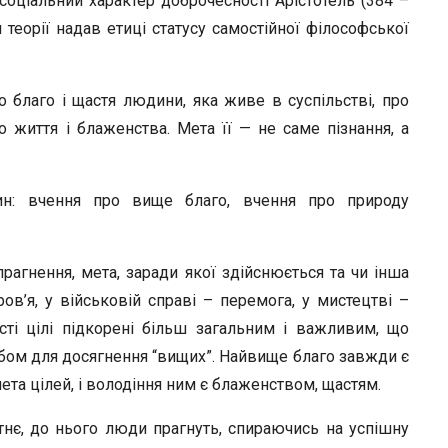
о соціальний характер доброчесності Арістотель (384 –
й теорії надав етиці статусу самостійної філософської
о благо і щастя людини, яка живе в суспільстві, про
о життя і блаженства. Мета її — не саме пізнання, а
тин: вчення про вище благо, вчення про природу
прагнення, мета, заради якої здійснюється та чи інша
ров’я, у військовій справі – перемога, у мистецтві –
ті цілі підкорені більш загальним і важливим, що
асобом для досягнення “вищих”. Найвище благо завжди є
ета цілей, і володіння ним є блаженством, щастям.
тнє, до нього люди прагнуть, спираючись на успішну