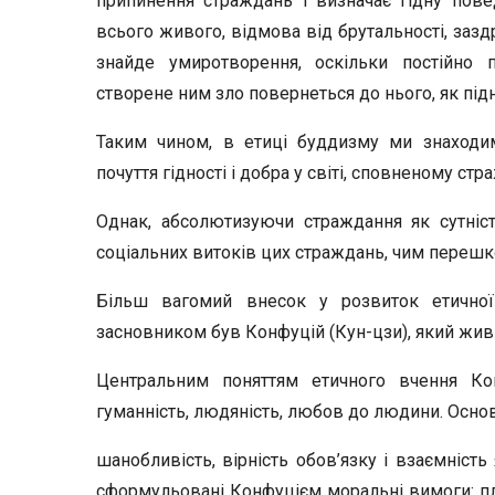
припинення страждань і визначає гідну пове
всього живого, відмова від брутальності, заздро
знайде умиротворення, оскільки постійно п
створене ним зло повернеться до нього, як підн
Таким чином, в етиці буддизму ми знаходим
почуття гідності і добра у світі, сповненому стра
Однак, абсолютизуючи страждання як сутніс
соціальних витоків цих страждань, чим перешк
Більш вагомий внесок у розвиток етичної
засновником був Конфуцій (Кун-цзи), який жив у V
Центральним поняттям етичного вчення Ко
гуманність, людяність, любов до людини. Основ
шанобливість, вірність обов’язку і взаємніст
сформульовані Конфуцієм моральні вимоги: пла