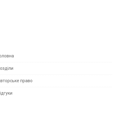
S
оловна
озділи
вторське право
S
ідгуки