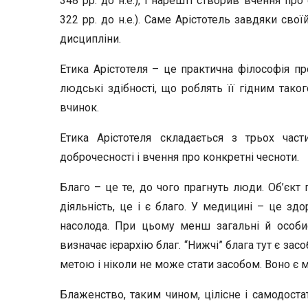
348 pp. до н.е.), і нарешті створив вчення пр
322 pp. до н.е.). Саме Арістотель завдяки свої
дисципліни.
Етика Арістотеля – це практична філософія пр
людські здібності, що роблять її гідним таког
вчинок.
Етика Арістотеля складається з трьох час
доброчесності і вчення про конкретні чесноти.
Благо – це те, до чого прагнуть люди. Об’єкт 
діяльність, це і є благо. У медицині – це здо
насолода. При цьому менш загальні й особис
визначає ієрархію благ. “Нижчі” блага тут є з
метою і ніколи не може стати засобом. Воно є м
Блаженство, таким чином, цілісне і самодоста