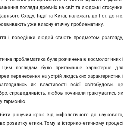
r
браження погляди древніх на світ та людські стосунки.
нього Сходу, Індії та Китаї, належать до І ст. до н.е.
 розвивають уже власну етичну проблематику.
ття і поведінки людей стають предметом розгляду,
 етична проблематика була розчинена в космологічних і
й. Цим поглядам було притаманне характерне для
ерез перенесення на устрій людських характеристик і
глядались як властивості всієї світобудови, це
ро, справедливість, любов починали трактуватись як
у гармонію.
бити рішучий крок від міфологічного до наукового,
вх розвитку етики. Тому в історико-етичному процесі