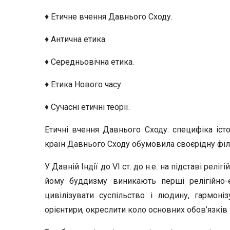
♦ Етичне вчення Давнього Сходу.
♦ Антична етика.
♦ Середньовічна етика.
♦ Етика Нового часу.
♦ Сучасні етичні теорії.
Етичні вчення Давнього Сходу: специфіка істо
країн Давнього Сходу обумовила своєрідну філ
У Давній Індії до VI ст. до н.е. на підставі рел
йому буддизму виникають перші релігійно-е
цивілізувати суспільство і людину, гармоні
орієнтири, окреслити коло основних обов’язків 