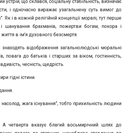
й устрій, що склався, соціальну стабільність, визначає
сти, і одночасно виражає узагальнену суть вимог до
”. Як і в кожній релігійній концепції моралі, тут перше
 і шанування брахманів, пожертви богам, покора і
 життя в ім’я духовного безсмертя.
і знаходять відображення загальнолюдські моральні
 повага до батьків і старших за віком, гостинність,
дивість, чесність, щедрість.
ри гідні істини.
дання.
насолод, жага існування”, тобто прихильність людини
. А четверта вказує благий восьмирічний шлях до