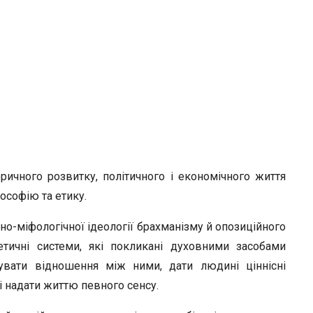
ричного розвитку, політичного і економічного життя
ософію та етику.
ігійно-міфологічної ідеології брахманізму й опозиційного
тичні системи, які покликані духовними засобами
зувати відношення між ними, дати людині ціннісні
і надати життю певного сенсу.