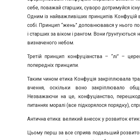
себе, поважай старших, суворо дотримуйся існу
Одним із найважливіших принципів Конфуцій в
собі. Принцип “жень” доповнювався у нього по
і старших за віком і рангом. Вони ґрунтуються н
визначеного небом.
Третій принцип конфуціанства – “лі” – цере
попередніх принципи.
Таким чином етика Конфуція закріплювала трад
вчення, оскільки воно закріплювало общин
Незважаючи на це, конфуціанство, перешкод
питаннях моралі (все підкорялося порядку), спр
Антична етика: великий внесок у розвиток етик
Цьому перш за все сприяв подальший розвиток 