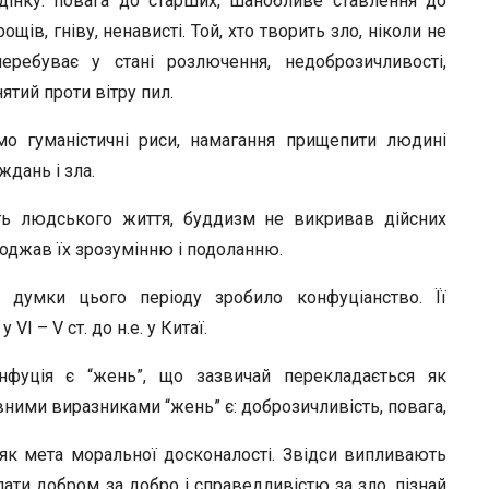
дінку: повага до старших, шанобливе ставлення до
щів, гніву, ненависті. Той, хто творить зло, ніколи не
еребуває у стані розлючення, недоброзичливості,
ятий проти вітру пил.
о гуманістичні риси, намагання прищепити людині
ждань і зла.
ть людського життя, буддизм не викривав дійсних
оджав їх зрозумінню і подоланню.
 думки цього періоду зробило конфуціанство. Її
I – V ст. до н.е. у Китаї.
нфуція є “жень”, що зазвичай перекладається як
ними виразниками “жень” є: доброзичливість, повага,
ь як мета моральної досконалості. Звідси випливають
ти добром за добро і справедливістю за зло, пізнай