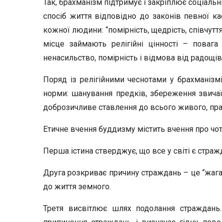
Так, брахманізм підтримує і закріплює соціальни
спосіб життя відповідно до законів певної ка
кожної людини: “помірність, щедрість, співчуття
місце займають релігійні цінності – повага
ненасильство, помірність і відмова від радощів
Поряд із релігійними чеснотами у брахманізм
норми: шанування предків, збереження звичаїв,
доброзичливе ставлення до всього живого, прав
Етичне вчення буддизму містить вчення про чоти
Перша істина стверджує, що все у світі є страж
Друга розкриває причину страждань – це “жага 
до життя земного.
Третя висвітлює шлях подолання страждань