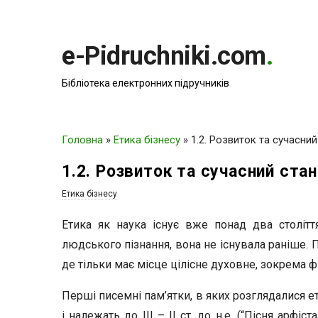
e-Pidruchniki.com
.
Бібліотека електронних підручників
Головна
»
Етика бізнесу
»
1.2. Розвиток та сучасний
1.2. Розвиток та сучасний стан
Етика бізнесу
Етика як наука існує вже понад два століття
людського пізнання, вона не існувала раніше. 
де тільки має місце цілісне духовне, зокрема
Перші писемні пам’ятки, в яких розглядалися е
і належать до III – II ст. до н.е. (“Пісня арф