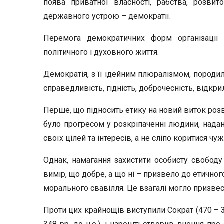
поява приватної власності, рабства, розви
державного устрою – демократії.
Перемога демократичних форм організації
політичного і духовного життя.
Демократія, з її ідейним плюралізмом, породил
справедливість, гідність, доброчесність, відкри
Перше, що підносить етику на новий виток розв
було прогресом у розкріпаченні людини, наданн
своїх цілей та інтересів, а не сліпо коритися ч
Однак, намагання захистити особисту свободу
вимір, що добре, а що ні – призвело до етичног
морального свавілля. Це взагалі могло призвес
Проти цих крайнощів виступили Сократ (470 – 39