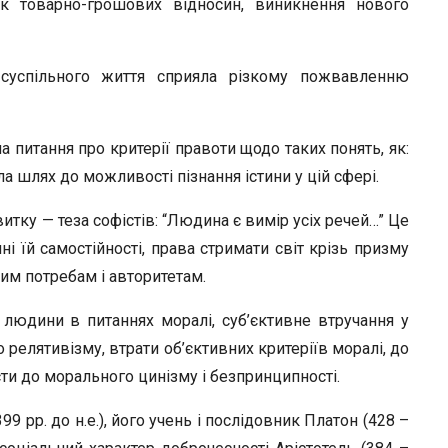
ток товарно-грошових відносин, виникнення нового
 суспільного життя сприяла різкому пожвавленню
а питання про критерії правоти щодо таких понять, як:
ла шлях до можливості пізнання істини у цій сфері.
итку — теза софістів: “Людина є вимір усіх речей…” Це
і їй самостійності, права стримати світ крізь призму
ужим потребам і авторитетам.
 людини в питаннях моралі, суб’єктивне втручання у
о релятивізму, втрати об’єктивних критеріїв моралі, до
ти до морального цинізму і безпринципності.
9 pp. до н.е.), його учень і послідовник Платон (428 –