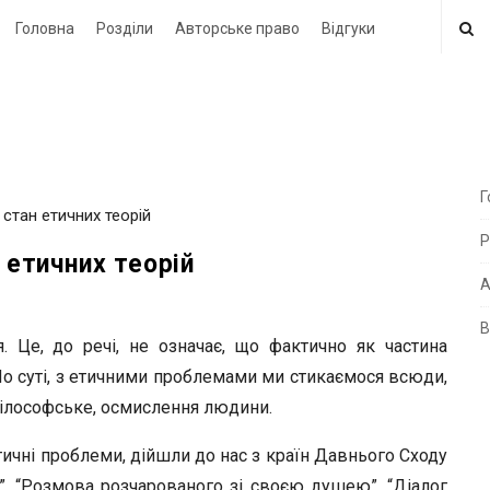
Головна
Розділи
Авторське право
Відгуки
Г
 стан етичних теорій
i
Р
t
 етичних теорій
e
А
В
i
. Це, до речі, не означає, що фактично як частина
d
По суті, з етичними проблемами ми стикаємося всюди,
e
 філософське, осмислення людини.
b
тичні проблеми, дійшли до нас з країн Давнього Сходу
a
іста”, “Розмова розчарованого зі своєю душею”, “Діалог