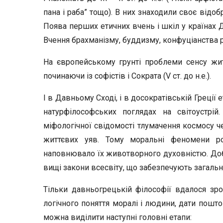
пана і раба” тощо). В них знаходили своє відо
Поява перших етичних вчень і шкіл у країнах Дав
Вчення брахманізму, буддизму, конфуціанства
На європейському грунті проблеми сенсу жи
починаючи із софістів і Сократа (V ст. до н.е.).
І в Давньому Сході, і в досократівській Греції
натурфілософських поглядах на світоустрі
міфологічної свідомості тлумачення космосу ч
життєвих уяв. Тому моральні феномени роз
наповнювало їх животворного духовністю. Доб
вищі закони всесвіту, що забезпечують загальн
Тільки давньогрецькій філософії вдалося зро
логічного поняття моралі і людини, дати пошто
можна виділити наступні головні етапи: