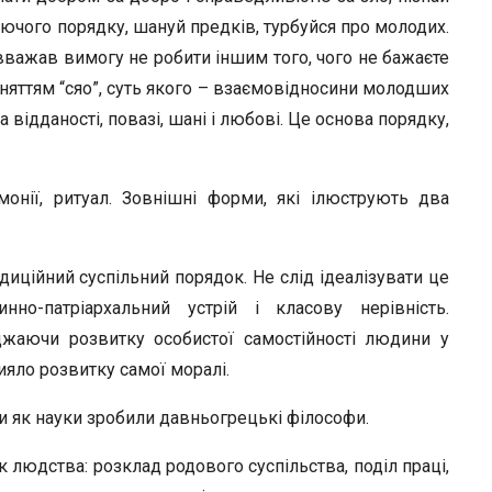
ючого порядку, шануй предків, турбуйся про молодих.
важав вимогу не робити іншим того, чого не бажаєте
няттям “сяо”, суть якого – взаємовідносини молодших
а відданості, повазі, шані і любові. Це основа порядку,
монії, ритуал. Зовнішні форми, які ілюструють два
иційний суспільний порядок. Не слід ідеалізувати це
но-патріархальний устрій і класову нерівність.
жаючи розвитку особистої самостійності людини у
ияло розвитку самої моралі.
и як науки зробили давньогрецькі філософи.
людства: розклад родового суспільства, поділ праці,