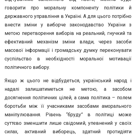
говорити про моральну компоненту політики й
державного управління в Україні. А для цього потрібно
внести зміни у виборче законодавство України з
метою перетворення виборів на реальний, гнучкий та
ефективний механізм зміни влади, через засоби
масової інформації і громадську думку переконувати
суспільство в необхідності моральної мотивації
політичного вибору.
Якщо ж цього не відбудеться, український народ і
надалі залишатиметься не метою, а засобом
досягнення політичних цілей, а сама політика – полем
боротьби між її учасниками засобами аморального
маніпулювання. Рівень “бруду” в політиці може
суттєво зменшити лише свідомий, упевнений у своїх
силах, активний виборець, здатний протидіяти