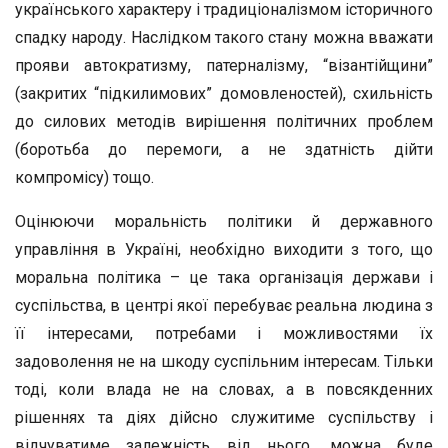
українського характеру і традиціоналізмом історичного
спадку народу. Наслідком такого стану можна вважати
прояви автократизму, патерналізму, “візантійщини”
(закритих “підкилимових” домовленостей), схильність
до силових методів вирішення політичних проблем
(боротьба до перемоги, а не здатність дійти
компромісу) тощо.
Оцінюючи моральність політики й державного
управління в Україні, необхідно виходити з того, що
моральна політика – це така організація держави і
суспільства, в центрі якої перебуває реальна людина з
її інтересами, потребами і можливостями їх
задоволення не на шкоду суспільним інтересам. Тільки
тоді, коли влада не на словах, а в повсякденних
рішеннях та діях дійсно служитиме суспільству і
відчуватиме залежність від нього, можна буде