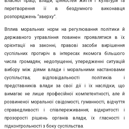
власної праці, влади, цінностей життя і культури та
перетворення її в бездумного виконавця
розпоряджень “зверху”.
Вплив моральних норм на регулювання політики й
державного управління повинен проявлятися в їх
орієнтації на законні, правові засоби вирішення
суспільних протиріч в інтересах якомога більшого
числа громадян; недопущенні, упередженні ситуацій
вибору між діями влади і моральними настановами
суспільства; відповідальності політиків і
представників влади за свої дії і їх наслідки, що
вимагає не лише професійної компетентності, але й
розвиненої моральної свідомості, гуманності, відчуття
справедливості і співпереживання; відкритості і
прозорості рішень органів влади, їх гласності і
підконтрольності з боку суспільства.