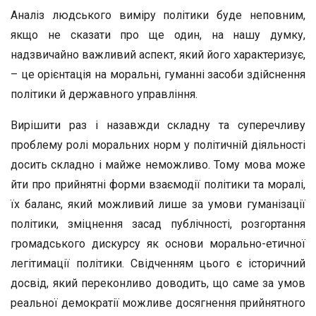
Аналіз людського виміру політики буде неповним,
якщо не сказати про ще один, на нашу думку,
надзвичайно важливий аспект, який його характеризує,
– це орієнтація на моральні, гуманні засоби здійснення
політики й державного управління.
Вирішити раз і назавжди складну та суперечливу
проблему ролі моральних норм у політичній діяльності
досить складно і майже неможливо. Тому мова може
йти про прийнятні форми взаємодії політики та моралі,
їх баланс, який можливий лише за умови гуманізації
політики, зміцнення засад публічності, розгортання
громадського дискурсу як основи морально-етичної
легітимації політики. Свідченням цього є історичний
досвід, який переконливо доводить, що саме за умов
реальної демократії можливе досягнення прийнятного