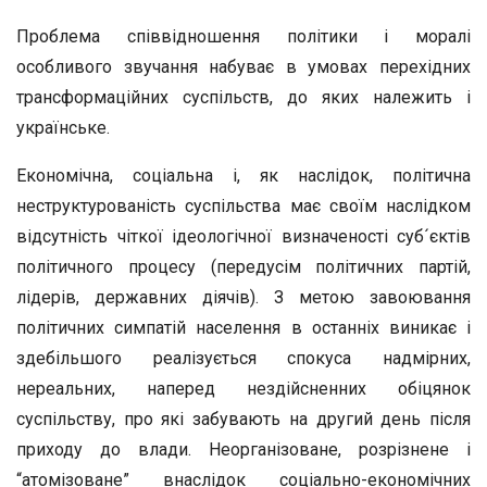
Проблема співвідношення політики і моралі
особливого звучання набуває в умовах перехідних
трансформаційних суспільств, до яких належить і
українське.
Економічна, соціальна і, як наслідок, політична
неструктурованість суспільства має своїм наслідком
відсутність чіткої ідеологічної визначеності суб´єктів
політичного процесу (передусім політичних партій,
лідерів, державних діячів). З метою завоювання
політичних симпатій населення в останніх виникає і
здебільшого реалізується спокуса надмірних,
нереальних, наперед нездійсненних обіцянок
суспільству, про які забувають на другий день після
приходу до влади. Неорганізоване, розрізнене і
“атомізоване” внаслідок соціально-економічних