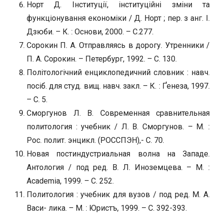
Норт Д. Інституції, інституційні зміни та
функціонування економіки / Д. Норт ; пер. з анг. І.
Дзюби. – К. : Основи, 2000. – С.277.
Сорокин П. А. Отправляясь в дорогу. Утренники /
П. А. Сорокин. – Петербург, 1992. – С. 130.
Політологічний енциклопедичний словник : навч.
посіб. для студ. вищ. навч. закл. – К. : Ґенеза, 1997.
– С. 5.
Сморгунов Л. В. Современная сравнительная
политология : учебник / Л. В. Сморгунов. – М. :
Рос. полит. энцикл. (РОССПЭН),- С. 70.
Новая постиндустриальная волна на Западе.
Антология / под ред. В. Л. Иноземцева. – М. :
Асademia, 1999. – С. 252.
Политология : учебник для вузов / под ред. М. А.
Васи- лика. – М. : Юристъ, 1999. – С. 392-393.