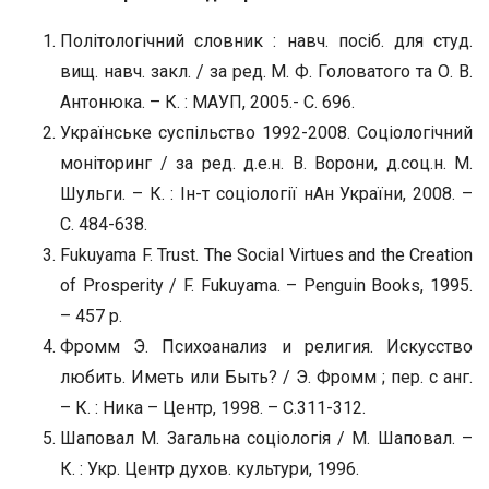
Політологічний словник : навч. посіб. для студ.
вищ. навч. закл. / за ред. М. Ф. Головатого та О. В.
Антонюка. – К. : МАУП, 2005.- С. 696.
Українське суспільство 1992-2008. Соціологічний
моніторинг / за ред. д.е.н. В. Ворони, д.соц.н. М.
Шульги. – К. : Ін-т соціології нАн України, 2008. –
С. 484-638.
Fukuyama F. Trust. The Social Virtues and the Creation
of Prosperity / F. Fukuyama. – Penguin Books, 1995.
– 457 р.
Фромм Э. Психоанализ и религия. Искусство
любить. Иметь или Быть? / Э. Фромм ; пер. с анг.
– К. : Ника – Центр, 1998. – С.311-312.
Шаповал М. Загальна соціологія / М. Шаповал. –
К. : Укр. Центр духов. культури, 1996.