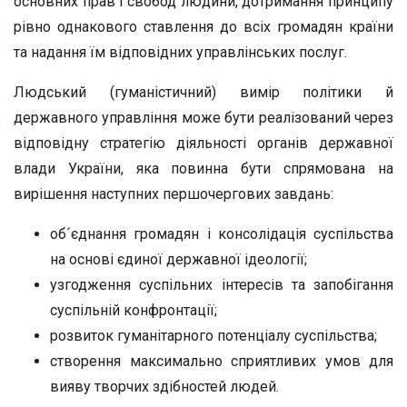
основних прав і свобод людини, дотримання принципу
рівно однакового ставлення до всіх громадян країни
та надання їм відповідних управлінських послуг.
Людський (гуманістичний) вимір політики й
державного управління може бути реалізований через
відповідну стратегію діяльності органів державної
влади України, яка повинна бути спрямована на
вирішення наступних першочергових завдань:
об´єднання громадян і консолідація суспільства
на основі єдиної державної ідеології;
узгодження суспільних інтересів та запобігання
суспільній конфронтації;
розвиток гуманітарного потенціалу суспільства;
створення максимально сприятливих умов для
вияву творчих здібностей людей.