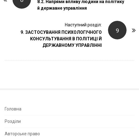
o
8.2. Напрями впливу людини на політику
й державне управління
s
t
Наступний розділ:
N
9
9. ЗАСТОСУВАННЯ ПСИХОЛОГІЧНОГО
a
КОНСУЛЬТУВАННЯ В ПОЛІТИЦІ Й
v
ДЕРЖАВНОМУ УПРАВЛІННІ
i
g
a
t
i
o
n
S
Головна
i
Розділи
t
e
Авторське право