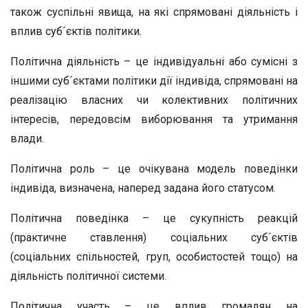
також суспільні явища, на які спрямовані діяльність і
вплив суб´єктів політики.
Політична діяльність – це індивідуальні або сумісні з
іншими суб´єктами політики дії індивіда, спрямовані на
реалізацію власних чи колективних політичних
інтересів, передовсім виборювання та утримання
влади.
Політична роль – це очікувана модель поведінки
індивіда, визначена, наперед задана його статусом.
Політична поведінка – це сукупність реакцій
(практичне ставлення) соціальних суб´єктів
(соціальних спільностей, груп, особистостей тощо) на
діяльність політичної системи.
Політична участь – це вплив громадян на