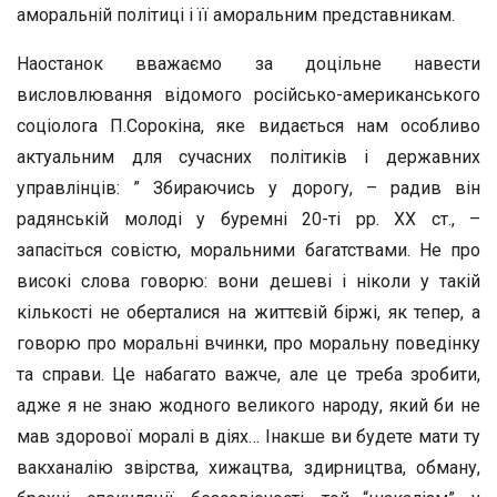
аморальній політиці і її аморальним представникам.
Наостанок вважаємо за доцільне навести
висловлювання відомого російсько-американського
соціолога П.Сорокіна, яке видається нам особливо
актуальним для сучасних політиків і державних
управлінців: ” Збираючись у дорогу, – радив він
радянській молоді у буремні 20-ті рр. ХХ ст., –
запасіться совістю, моральними багатствами. Не про
високі слова говорю: вони дешеві і ніколи у такій
кількості не оберталися на життєвій біржі, як тепер, а
говорю про моральні вчинки, про моральну поведінку
та справи. Це набагато важче, але це треба зробити,
адже я не знаю жодного великого народу, який би не
мав здорової моралі в діях… Інакше ви будете мати ту
вакханалію звірства, хижацтва, здирництва, обману,