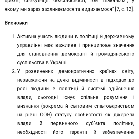
брехні, спекуляції, безсовісності, той “шакалізм”, у
якому ми зараз захлинаємося та видихаємося” [7, с. 12].
Висновки
Активна участь людини в політиці й державному
управлінні має важливе і принципове значення
для становлення демократії й громадянського
суспільства в Україні.
У розвинених демократичних країнах світу,
незважаючи на деякі відмінності в підходах до
ролі людини в політиці й системі здійснення
влади, сьогодні існує спільне розуміння і
визнання (зокрема й світовим співтовариством
на рівні ООН) статусу особистості як джерела
влади й первинного суб´єкта політики,
необхідності його гарантії й забезпечення