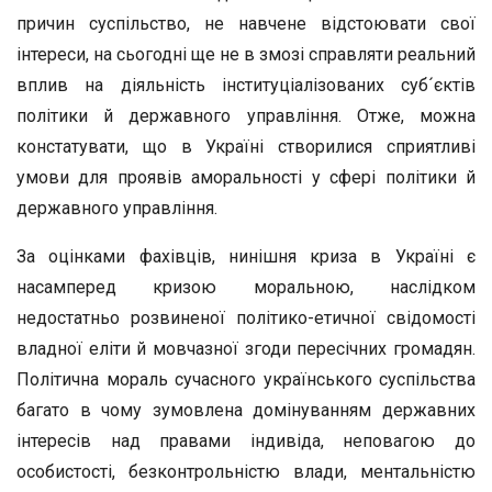
причин суспільство, не навчене відстоювати свої
інтереси, на сьогодні ще не в змозі справляти реальний
вплив на діяльність інституціалізованих суб´єктів
політики й державного управління. Отже, можна
констатувати, що в Україні створилися сприятливі
умови для проявів аморальності у сфері політики й
державного управління.
За оцінками фахівців, нинішня криза в Україні є
насамперед кризою моральною, наслідком
недостатньо розвиненої політико-етичної свідомості
владної еліти й мовчазної згоди пересічних громадян.
Політична мораль сучасного українського суспільства
багато в чому зумовлена домінуванням державних
інтересів над правами індивіда, неповагою до
особистості, безконтрольністю влади, ментальністю