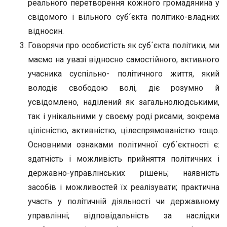
реального перетворення кожного громадянина у
свідомого і вільного суб´єкта політико-владних
відносин.
Говорячи про особистість як суб´єкта політики, ми
маємо на увазі відносно самостійного, активного
учасника суспільно- політичного життя, який
володіє свободою волі, діє розумно й
усвідомлено, наділений як загальнолюдськими,
так і унікальними у своєму роді рисами, зокрема
цілісністю, активністю, цілеспрямованістю тощо.
Основними ознаками політичної суб´єктності є:
здатність і можливість прийняття політичних і
державно-управлінських рішень; наявність
засобів і можливостей їх реалізувати; практична
участь у політичній діяльності чи державному
управлінні; відповідальність за наслідки