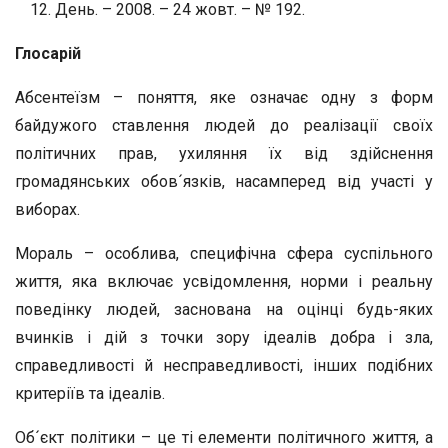
День. – 2008. – 24 жовт. – № 192.
Глосарій
Абсентеїзм – поняття, яке означає одну з форм
байдужого ставлення людей до реалізації своїх
політичних прав, ухиляння їх від здійснення
громадянських обов´язків, насамперед від участі у
виборах.
Мораль – особлива, специфічна сфера суспільного
життя, яка включає усвідомлення, норми і реальну
поведінку людей, заснована на оцінці будь-яких
вчинків і дій з точки зору ідеалів добра і зла,
справедливості й несправедливості, інших подібних
критеріїв та ідеалів.
Об´єкт політики – це ті елементи політичного життя, а