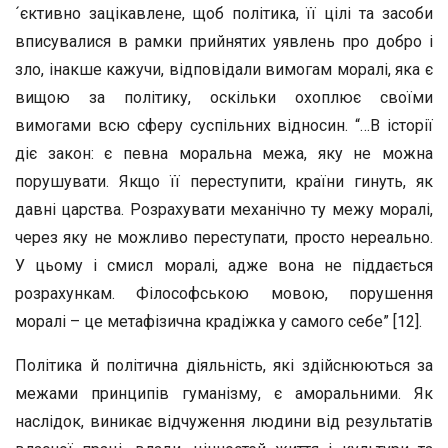
´єктивно зацікавлене, щоб політика, її цілі та засоби
вписувалися в рамки прийнятих уявлень про добро і
зло, інакше кажучи, відповідали вимогам моралі, яка є
вищою за політику, оскільки охоплює своїми
вимогами всю сферу суспільних відносин. “…В історії
діє закон: є певна моральна межа, яку не можна
порушувати. Якщо її переступити, країни гинуть, як
давні царства. Розрахувати механічно ту межу моралі,
через яку не можливо переступати, просто нереально.
У цьому і смисл моралі, адже вона не піддається
розрахункам. Філософською мовою, порушення
моралі – це метафізична крадіжка у самого себе” [12].
Політика й політична діяльність, які здійснюються за
межами принципів гуманізму, є аморальними. Як
наслідок, виникає відчуження людини від результатів