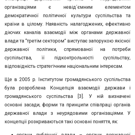
організаціями є невід´ємним елементом
демократичної політичної культури суспільства та
країни в цілому. Наявність налагоджених, ефективно
діючих каналів взаємодії між органами державної
влади та “третім сектором” виступає запорукою якісної
державної політики, спрямованої на потреби
суспільства, її підконтрольності суспільству,
відповідність стратегічним національним інтересам.
Ще в 2005 р. Інститутом громадянського суспільства
була розроблена Концепція взаємодії держави і
громадянського суспільства [3]. У ній визначені
основні засади, форми та принципи співпраці органів
державної влади з неурядовими організаціями. У
концепції розкриваються такі основні поняття, як:
органи публічної влади – органи державної