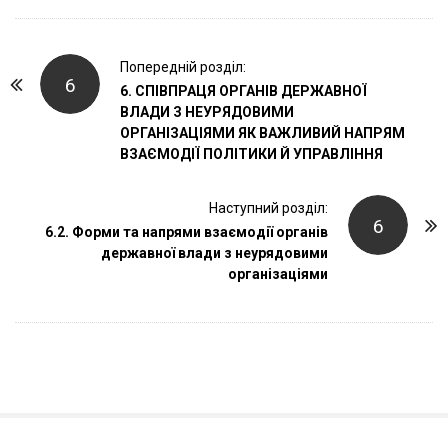
P
Попередній розділ:
6
o
6. СПІВПРАЦЯ ОРГАНІВ ДЕРЖАВНОЇ
ВЛАДИ З НЕУРЯДОВИМИ
s
ОРГАНІЗАЦІЯМИ ЯК ВАЖЛИВИЙ НАПРЯМ
t
ВЗАЄМОДІЇ ПОЛІТИКИ Й УПРАВЛІННЯ
N
a
Наступний розділ:
6
v
6.2. Форми та напрями взаємодії органів
i
державної влади з неурядовими
організаціями
g
a
t
i
o
n