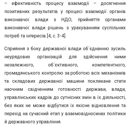
– ефективність процесу взаємодії – досягнення
позитивних результатів у процесі взаємодії органів
виконавчої влади з НДО, прийняття органами
виконавчої влади рішень з урахуванням суспільних
потреб та інтересів [4, с. 3-4].
Сприяння з боку державної влади об´єднанню зусиль
неурядових організацій для здійснення ними
незалежного, об´єктивного, компетентного,
громадянського контролю за роботою всіх механізмів
та складових державної машини покликане стати
наочним свідченням готовності держави, влади,
управлінських кадрів до сутнісних змін в їх діяльності,
без яких не може відбутися їх якісне відновлення та
перехід на сучасний етап у взаємовідносинах політики
й державного управління.