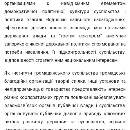
організаціями є невід´ємним елементом
демократичної політичної культури суспільства і
політики взагалі. Водночас наявність налагоджених,
ефективно діючих каналів взаємодії між органами
державної влади та “третім сектором” виступає
запорукою якісної державної політики, спрямованої на
потреби населення, її підконтрольності суспільству,
відповідності стратегічним національним інтересам.
Як інститути громадянського суспільства громадські,
благодійні організації, творчі спілки, інші установи та
непідприємницькі товариства представляють інтереси
різних корпоративних груп та покликані забезпечувати
взаємозв´язок органів публічної влади і суспільства,
організовувати публічний діалог з приводу ключових
питань розвитку держави та суспільства, сприяти
самоорганізації різних аспектів громадського життя та