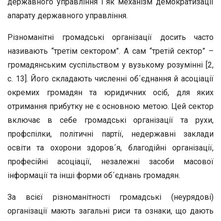
державного управління і як механізм демократизації
апарату державного управління.
Різноманітні громадські організації досить часто
називають “третім сектором”. А сам “третій сектор” –
громадянським суспільством у вузькому розумінні [2,
с. 13]. Його складають численні об´єднання й асоціації
окремих громадян та юридичних осіб, для яких
отримання прибутку не є основною метою. Цей сектор
включає в себе громадські організації та рухи,
профспілки, політичні партії, недержавні заклади
освіти та охорони здоров´я, благодійні організації,
професійні асоціації, незалежні засоби масової
інформації та інші форми об´єднань громадян.
За всієї різноманітності громадські (неурядові)
організації мають загальні риси та ознаки, що дають