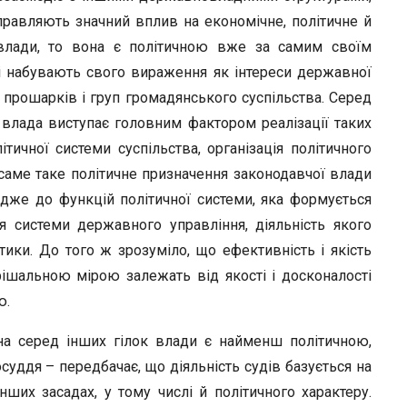
правляють значний вплив на економічне, політичне й
влади, то вона є політичною вже за самим своїм
ті набувають свого вираження як інтереси державної
ів, прошарків і груп громадянського суспільства. Серед
 влада виступає головним фактором реалізації таких
тичної системи суспільства, організація політичного
те саме таке політичне призначення законодавчої влади
Адже до функцій політичної системи, яка формується
я системи державного управління, діяльність якого
ки. До того ж зрозуміло, що ефективність і якість
ішальною мірою залежать від якості і досконалості
ю.
на серед інших гілок влади є найменш політичною,
осуддя – передбачає, що діяльність судів базується на
нших засадах, у тому числі й політичного характеру.