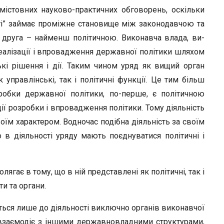
істовних науково-практичних обговорень, оскільки
сті” займає проміжне становище між законодавчою та
 друга – найменш політичною. Виконавча влада, ви-
реалізації і впровадження державної політики шляхом
кі рішення і дії. Таким чином уряд як вищий орган
 управлінські, так і політичні функції. Це тим більш
робки державної політики, по-перше, є політичною
ії розробки і впровадження політики. Тому діяльність
їм характером. Водночас подібна діяльність за своїм
 в діяльності уряду мають поєднуватися політичні і
ягає в тому, що в ній представлені як політичні, так і
ти та органи.
ться лише до діяльності виключно органів виконавчої
 взаємодіє з іншими державновладними структурами,