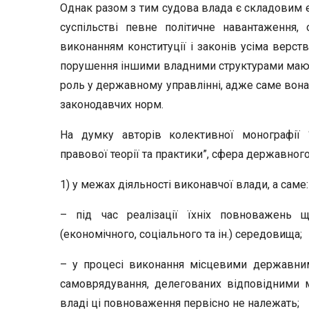
Однак разом з тим судова влада є складовим е
суспільстві певне політичне навантаження, 
виконанням конституції і законів усіма верств
порушення іншими владними структурами мають 
роль у державному управлінні, адже саме вон
законодавчих норм.
На думку авторів колективної монографії 
правової теорії та практики”, сфера державног
1) у межах діяльності виконавчої влади, а саме:
– під час реалізації їхніх повноважень щ
(економічного, соціального та ін.) середовища;
– у процесі виконання місцевими державним
самоврядування, делегованих відповідними 
владі ці повноваження первісно не належать;