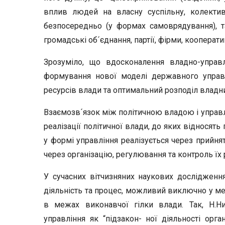
вплив людей на власну суспільну, колективн
безпосередньо (у формах самоврядування), та
громадські об´єднання, партії, фірми, кооперативи,
Зрозуміло, що вдосконалення владно-управ
формування нової моделі державного управл
ресурсів влади та оптимальний розподіл владн
Взаємозв´язок між політичною владою і упра
реалізації політичної влади, до яких відносять
у формі управління реалізується через прийнят
через організацію, регулювання та контроль їх р
У сучасних вітчизняних наукових дослідженн
діяльність та процес, можливий виключно у м
в межах виконавчої гілки влади. Так, Н.
управління як “підзакон- ної діяльності орг