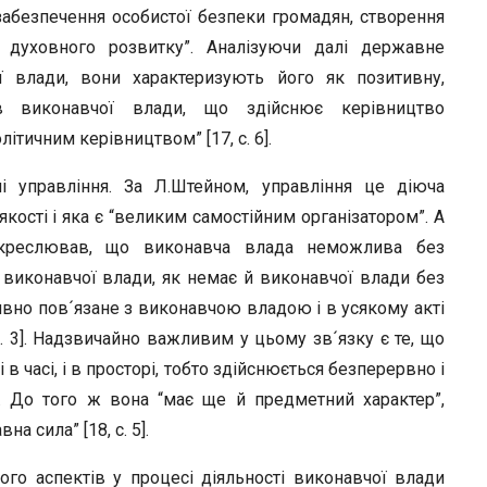
забезпечення особистої безпеки громадян, створення
а духовного розвитку”. Аналізуючи далі державне
ої влади, вони характеризують його як позитивну,
нів виконавчої влади, що здійснює керівництво
тичним керівництвом” [17, с. 6].
і управління. За Л.Штейном, управління це діюча
якості і яка є “великим самостійним організатором”. А
підкреслював, що виконавча влада неможлива без
 виконавчої влади, як немає й виконавчої влади без
зривно пов´язане з виконавчою владою і в усякому акті
с. 3]. Надзвичайно важливим у цьому зв´язку є те, що
в часі, і в просторі, тобто здійснюється безперервно і
. До того ж вона “має ще й предметний характер”,
а сила” [18, с. 5].
ого аспектів у процесі діяльності виконавчої влади