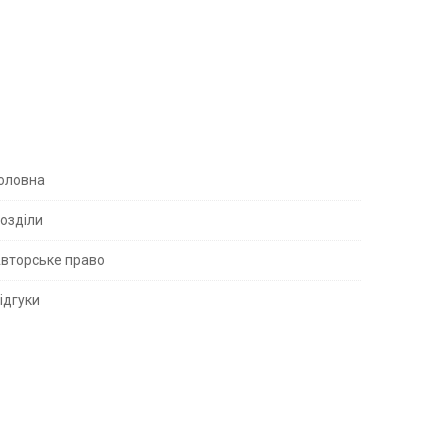
S
оловна
озділи
вторське право
S
ідгуки