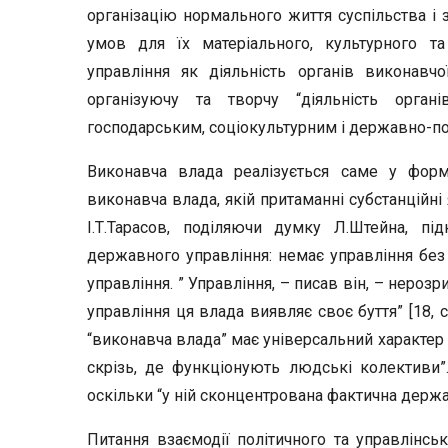
організацію нормального життя суспільства і 
умов для їх матеріального, культурного т
управління як діяльність органів виконавч
організуючу та творчу “діяльність орга
господарським, соціокультурним і державно-полі
Виконавча влада реалізується саме у форм
виконавча влада, якій притаманні субстанційні 
І.Т.Тарасов, поділяючи думку Л.Штейна, 
державного управління: немає управління без
управління. ” Управління, – писав він, – неро
управління ця влада виявляє своє буття” [18, 
“виконавча влада” має універсальний характер і 
скрізь, де функціонують людські колективи”
оскільки “у ній сконцентрована фактична державн
Питання взаємодії політичного та управлінськ