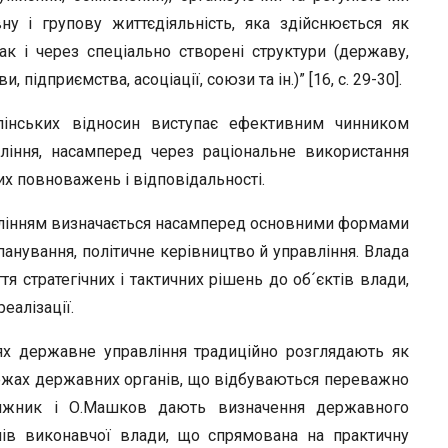
у і групову життєдіяльність, яка здійснюється як
к і через спеціально створені структури (державу,
 підприємства, асоціації, союзи та ін.)” [16, с. 29-30].
лінських відносин виступає ефективним чинником
іння, насамперед через раціональне використання
их повноважень і відповідальності.
влінням визначається насамперед основними формами
 панування, політичне керівництво й управління. Влада
тя стратегічних і тактичних рішень до об´єктів влади,
еалізації.
ях державне управління традиційно розглядають як
ежах державних органів, що відбуваються переважно
Нижник і О.Машков дають визначення державного
анів виконавчої влади, що спрямована на практичну