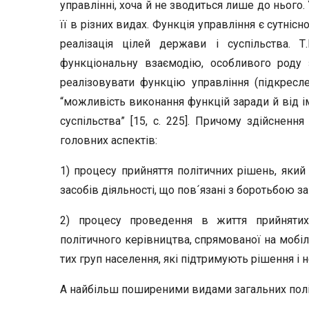
управлінні, хоча й не зводиться лише до нього.
її в різних видах. Функція управління є сутні
реалізація цілей держави і суспільства. Т
функціональну взаємодію, особливого роду з
реалізовувати функцію управління (підкресл
“можливість виконання функцій заради й від ім
суспільства” [15, с. 225]. Причому здійсненн
головних аспектів:
1) процесу прийняття політичних рішень, який
засобів діяльності, що пов´язані з боротьбою за
2) процесу проведення в життя прийнятих 
політичного керівництва, спрямованої на мобіл
тих груп населення, які підтримують рішення і не
А найбільш поширеними видами загальних полі