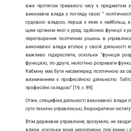
вже протягом тривалого часу є предметом зм
виконавча влада з погляду своєї ” політично
судовою владою, перша з яких є найбільш, а
щим органом якої є уряд, здійснює функції з 
перетворення політичних рішень в управлінсь
виконавчої влади втілює у своїй діяльності як
важливо підкреслити, оскільки “функція роз
функцією, по-друге, нелогічно розривати функц
Кабміну має бути насамперед політичною за сво
визначенням є професійною діяльністю. Тобто
професійні складові” [19, с. 89].
Отже, специфіка діяльності виконавчої влади пол
суто технічні управлінські, бюрократичні інститу
Втім державне управління, зрозуміло, не зводи
влади, оскільки вона нерозривно пов´язана і