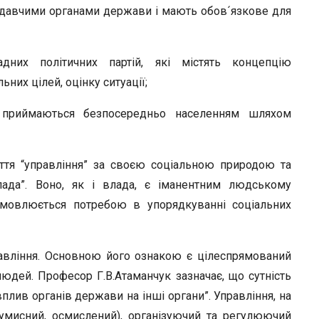
нодавчими органами держави і мають обов´язкове для
дних політичних партій, які містять концепцію
них цілей, оцінку ситуації;
і приймаються безпосередньо населенням шляхом
яття “управління” за своєю соціальною природою та
лада”. Воно, як і влада, є іманентним людському
зумовлюється потребою в упорядкуванні соціальних
равління. Основною його ознакою є цілеспрямований
людей. Професор Г.В.Атаманчук зазначає, що сутність
лив органів держави на інші органи”. Управління, на
 умисний, осмислений), організуючий та регулюючий