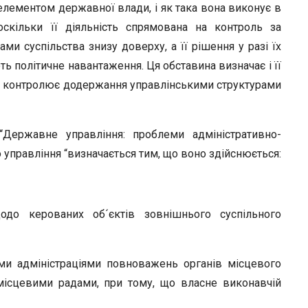
лементом державної влади, і як така вона виконує в
оскільки її діяльність спрямована на контроль за
ами суспільства знизу доверху, а її рішення у разі їх
політичне навантаження. Ця обставина визначає і її
а контролює додержання управлінськими структурами
“Державне управління: проблеми адміністративно-
о управління “визначається тим, що воно здійснюється:
одо керованих об´єктів зовнішнього суспільного
и адміністраціями повноважень органів місцевого
місцевими радами, при тому, що власне виконавчій