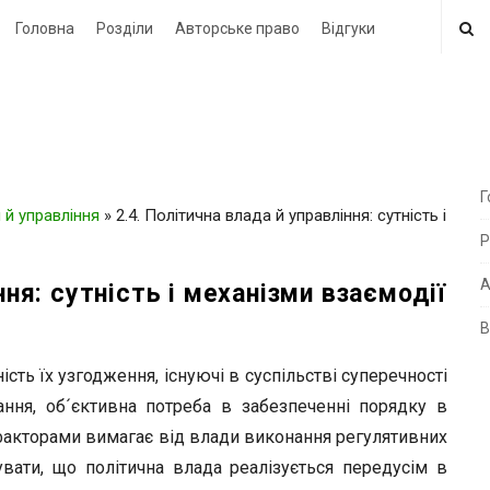
Головна
Розділи
Авторське право
Відгуки
Г
 й управління
»
2.4. Політична влада й управління: сутність і
i
Р
t
e
А
ння: сутність і механізми взаємодії
В
i
d
ність їх узгодження, існуючі в суспільстві суперечності
e
ння, об´єктивна потреба в забезпеченні порядку в
b
 факторами вимагає від влади виконання регулятивних
a
вати, що політична влада реалізується передусім в