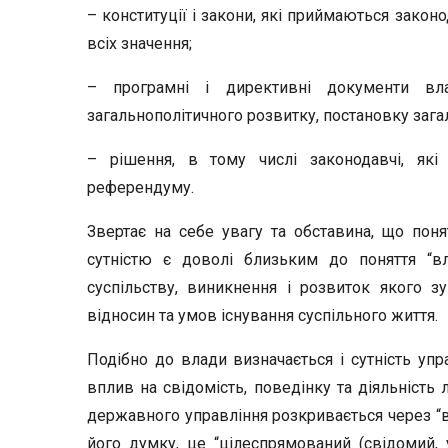
– конституції і закони, які приймаються зако
всіх значення;
– програмні і директивні документи вла
загальнополітичного розвитку, постановку загаль
– рішення, в тому числі законодавчі, як
референдуму.
Звертає на себе увагу та обставина, що пон
сутністю є доволі близьким до поняття “в
суспільству, виникнення і розвиток якого 
відносин та умов існування суспільного життя.
Подібно до влади визначається і сутність уп
вплив на свідомість, поведінку та діяльність 
державного управління розкривається через “вп
його думку, це “цілеспрямований (свідомий,