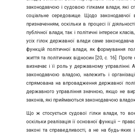
законодавчою і судовою гілками влади, які с
соціальне середовище. Щодо законодавчої 
призначенням, оскільки в процесі її діяльнос
публічної влади, так і політичні інтереси клас
усіх гілок державної влади саме законодавча
функцій політичної влади, як формування полі
життя та політичних відносин [20, с. 16]. Про
визначає і її роль у державному управлінні. 
законодавчою владою, належить і організаці
спрямована на впровадження державної політи
державного управління значною, якщо не вир
законів, які приймаються законодавчою владо
Що ж стосується судової гілки влади, то во
оскільки реалізація її основної функції – прав
законі та справедливості, а не на будь-яких і