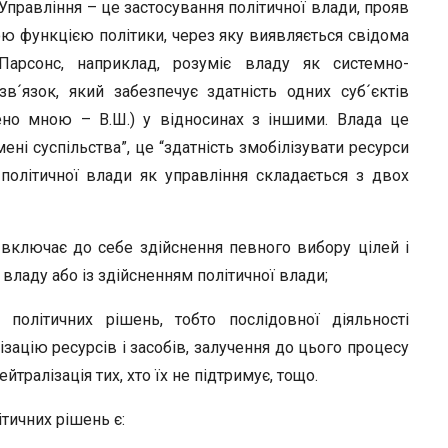
r
 Управління – це застосування політичної влади, прояв
сною функцією політики, через яку виявляється свідома
.Парсонс, наприклад, розуміє владу як системно-
в´язок, який забезпечує здатність одних суб´єктів
ено мною – В.Ш.) у відносинах з іншими. Влада це
ені суспільства”, це “здатність змобілізувати ресурси
я політичної влади як управління складається з двох
 включає до себе здійснення певного вибору цілей і
 владу або із здійсненням політичної влади;
політичних рішень, тобто послідовної діяльності
ізацію ресурсів і засобів, залучення до цього процесу
йтралізація тих, хто їх не підтримує, тощо.
тичних рішень є: