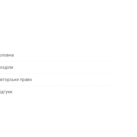
S
оловна
озділи
вторське право
S
ідгуки