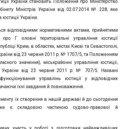
тиції України становить Положення про Міністерство
інету Міністрів України від 02.07.2014 № 228, яке
 юстиції України.
ться відповідними нормативними актами, прийнятими
 про Г оловні територіальні управління юстиції
убліці Крим, в областях, містах Києві та Севастополі,
раїни від 23 червня 2011 р. № 1707/5, та Положенням
бласного значення), міськрайонні управління юстиції,
 України від 23 червня 2011 р. № 707/5. Названі
ункціонування управлінь юстиції у відповідних
начаючи їхні завдання й повноваження.
оменту їх створення в нашій державі й до сьогодення
яке є складовою частиною судово-правової й
тивну участь у роботі з підготовки найважливіших