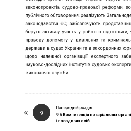
законопроектів судово-правової реформи, зо
публічного обговорення; реалізують Загальнод
законодавства ЄС; забезпечують представни
беруть активну участь у роботі з підготовки
правову допомогу у цивільних та криміналь
держави в судах України та в закордонних юри
щодо належної організації експертного заб
науково-дослідних інститутів судових експер
виконавчої служби.
P
Попередній розділ:
9
o
9.5 Компетенція нотаріальних орган
і посадових осіб
s