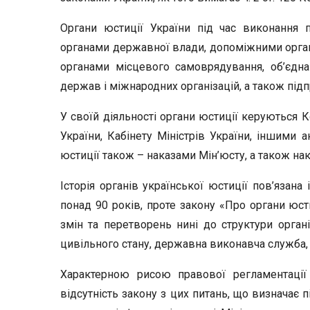
Органи юстиції України під час виконання
органами державної влади, допоміжними орган
органами місцевого самоврядування, об’єдн
держав і міжнародних організацій, а також під
У своїй діяльності органи юстиції керуються 
України, Кабінету Міністрів України, іншими а
юстиції також – наказами Мін’юсту, а також н
Історія органів української юстиції пов’язана
понад 90 років, проте закону «Про органи юс
змін та перетворень нині до структури органів
цивільного стану, державна виконавча служба, 
Характерною рисою правової регламентації о
відсутність закону з цих питань, що визначає 