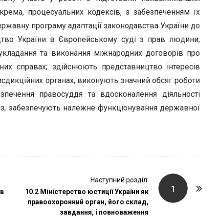
крема, процесуальних кодексів, з забезпеченням їх
ержавну програму адаптації законодавства України до
цтво України в Європейському суді з прав людини;
, укладання та виконання міжнародних договорів про
них справах; здійснюють представництво інтересів
сдикційних органах; виконують значний обсяг роботи
езпечення правосуддя та вдосконалення діяльності
тиз; забезпечують належне функціонування державної
Наступний розділ:
1
ів
10.2 Міністерство юстиції України як
правоохоронний орган, його склад,
завдання, і повноваження