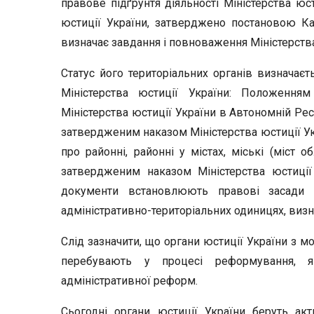
правове підґрунтя діяльності Міністерства юс
юстиції України, затверджено постановою Каб
визначає завдання і повноваження Міністерства
Статус його територіальних органів визначає
Міністерства юстиції України: Положенням
Міністерства юстиції України в Автономній Респ
затвердженим наказом Міністерства юстиції Ук
про районні, районні у містах, міські (міст о
затвердженим наказом Міністерства юстиції
документи встановлюють правові засади ф
адміністративно-територіальних одиницях, виз
Слід зазначити, що органи юстиції України з м
перебувають у процесі реформування, 
адміністративної реформ.
Сьогодні органи юстиції України беруть ак