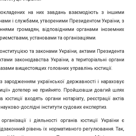
 покладених на них завдань взаємодіють з іншими
ами і службами, утвореними Президентом України, з
аннями громадян, відповідними органами іноземних
приємствами, установами та організаціями.
Конституцією та законами України, актами Президента
ктами законодавства України, а територіальні органи
аказами вищестоящих головних управлінь юстиції.
 із зародженням української державності і нараховує
тиції» дотепер не прийнято. Пройшовши довгий шлях
 юстиції входять органи нотаріату, реєстрації актів
науково-дослідні інститути судових експертиз.
рганізації і діяльності органів юстиції України є
підзаконний рівень їх нормативного регулювання. Так,