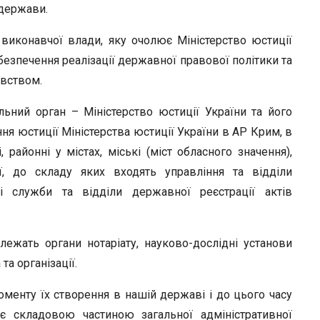
r
 держави.
 виконавчої влади, яку очолює Міністерство юстиції
безпечення реалізації державної правової політики та
авством.
ьний орган – Міністерство юстиції України та його
іння юстиції Міністерства юстиції України в АР Крим, в
, районні у містах, міські (міст обласного значення),
ії, до складу яких входять управління та відділи
і служби та відділи державної реєстрації актів
лежать органи нотаріату, науково-дослідні установи
та організації.
оменту їх створення в нашій державі і до цього часу
є складовою частиною загальної адміністративної