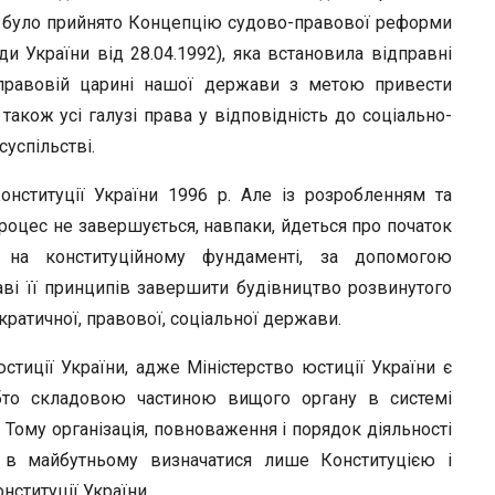
і було прийнято Концепцію судово-правової реформи
и України від 28.04.1992), яка встановила відправні
у правовій царині нашої держави з метою привести
також усі галузі права у відповідність до соціально-
суспільстві.
нституції України 1996 р. Але із розробленням та
роцес не завершується, навпаки, йдеться про початок
ь на конституційному фундаменті, за допомогою
аві її принципів завершити будівництво розвинутого
кратичної, правової, соціальної держави.
стиції України, адже Міністерство юстиції України є
бто складовою частиною вищого органу в системі
. Тому організація, повноваження і порядок діяльності
 в майбутньому визначатися лише Конституцією і
онституції України.