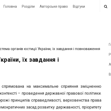
Головна
Розділи
Авторське право
Відгуки
Г
стема органів юстиції України, їх завдання і повноваження
i
Р
t
країни, їх завдання і
e
А
В
i
d
ни спрямована на максимальне сприяння зміцненню
e
у контексті – проведення державної правової політики.
b
торожі принципів справедливості, верховенства права
a
мократичних засад розвитку державності, пріоритету