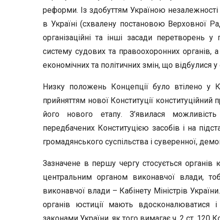
реформи. Із здобуттям Україною незалежност
в Україні (схвалену постановою Верховної Рад
організаційні та інші засади перетворень 
систему судових та правоохоронних органів, а 
економічних та політичних змін, що відбулися у 
Низку положень Концепції було втілено у Ко
прийняттям нової Конституції конституційний п
його нового етапу. З’явилася можливіст
передбачених Конституцією засобів і на підст
громадянського суспільства і суверенної, демо
Зазначене в першу чергу стосується органів ю
центральним органом виконавчої влади, то
виконавчої влади – Кабінету Міністрів України
органів юстиції мають вдосконалюватися і
законами України, як того вимагає ч. 2 ст. 120 К