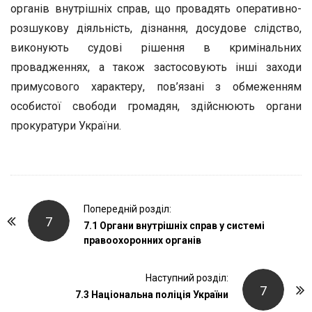
органів внутрішніх справ, що провадять оперативно-
розшукову діяльність, дізнання, досудове слідство,
виконують судові рішення в кримінальних
провадженнях, а також застосовують інші заходи
примусового характеру, пов’язані з обмеженням
особистої свободи громадян, здійснюють органи
прокуратури України.
P
Попередній розділ:
7
o
7.1 Органи внутрішніх справ у системі
правоохоронних органів
s
t
Наступний розділ:
N
7
7.3 Національна поліція України
a