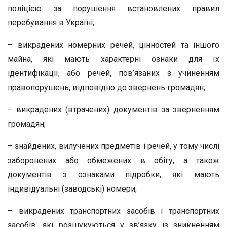
поліцією за порушення встановлених правил
перебування в Україні;
– викрадених номерних речей, цінностей та іншого
майна, які мають характерні ознаки для їх
ідентифікації, або речей, пов’язаних з учиненням
правопорушень, відповідно до звернень громадян;
– викрадених (втрачених) документів за зверненням
громадян;
– знайдених, вилучених предметів і речей, у тому числі
заборонених або обмежених в обігу, а також
документів з ознаками підробки, які мають
індивідуальні (заводські) номери;
– викрадених транспортних засобів і транспортних
засобів, які розшукуються у зв’язку із зникненням