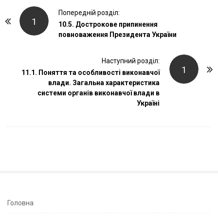
P
Попередній розділ:
1
o
10.5. Дострокове припинення
повноваження Президента України
s
t
Наступний розділ:
N
1
11.1. Поняття та особливості виконавчої
a
влади. Загальна характеристика
v
системи органів виконавчої влади в
i
Україні
g
a
t
i
o
n
S
Головна
i