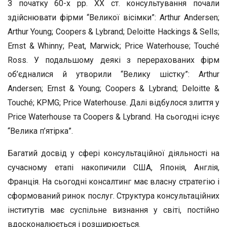
З початку 60-х рр. ХХ ст. консультування почали
здійснювати фірми “Великої вісімки”: Arthur Andersen;
Arthur Young; Coopers & Lybrand; Deloitte Hackings & Sells;
Ernst & Whinny; Peat, Marwick; Price Waterhouse; Touché
Ross. У подальшому деякі з перерахованих фірм
об’єдналися й утворили “Велику шістку”: Arthur
Andersen; Ernst & Young; Coopers & Lybrand; Deloitte &
Touché; KPMG; Price Waterhouse. Далі відбулося злиття у
Price Waterhouse та Coopers & Lybrand. На сьогодні існує
“Велика п’ятірка”.
Багатий досвід у сфері консультаційної діяльності на
сучасному етапі накопичили США, Японія, Англія,
Франція. На сьогодні консалтинг має власну стратегію і
сформований ринок послуг. Структура консультаційних
інститутів має суспільне визнання у світі, постійно
вдосконалюється і розширюється.