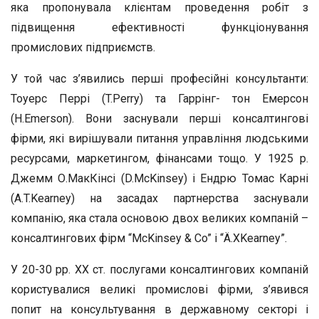
яка пропонувала клієнтам проведення робіт з
підвищення ефективності функціонування
промислових підприємств.
У той час з’явились перші професійні консультанти:
Тоуерс Перрі (T.Perry) та Гаррінг- тон Емерсон
(H.Emerson). Вони заснували перші консалтингові
фірми, які вирішували питання управління людськими
ресурсами, маркетингом, фінансами тощо. У 1925 р.
Джемм О.МакКінсі (D.McKinsey) і Ендрю Томас Карні
(A.T.Kearney) на засадах партнерства заснували
компанію, яка стала основою двох великих компаній –
консалтингових фірм “McKinsey & Co” і “Ä.XKearney”.
У 20-30 рр. ХХ ст. послугами консалтингових компаній
користувалися великі промислові фірми, з’явився
попит на консультування в державному секторі і