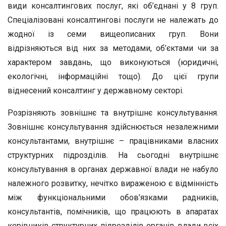
види консалтингових послуг, які об’єднані у 8 груп.
Спеціалізовані консалтингові послуги не належать до
жодної із семи вищеописаних груп. Вони
відрізняються від них за методами, об’єктами чи за
характером завдань, що виконуються (юридичні,
екологічні, інформаційні тощо). До цієї групи
віднесений консалтинг у державному секторі.
Розрізняють зовнішнє та внутрішнє консультування.
Зовнішнє консультування здійснюється незалежними
консультантами, внутрішнє – працівниками власних
структурних підрозділів. На сьогодні внутрішнє
консультування в органах державної влади не набуло
належного розвитку, нечітко вираженою є відмінність
між функціональними обов’язками радників,
консультантів, помічників, що працюють в апаратах
керівників структурних підрозділів органів влади всіх