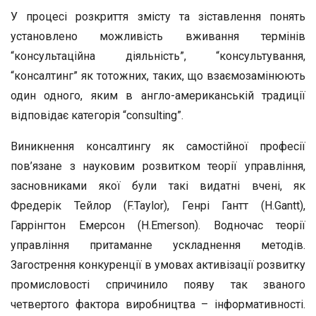
У процесі розкриття змісту та зіставлення понять
установлено можливість вживання термінів
“консультаційна діяльність”, “консультування,
“консалтинг” як тотожних, таких, що взаємозамінюють
один одного, яким в англо-американській традиції
відповідає категорія “consulting”.
Виникнення консалтингу як самостійної професії
пов’язане з науковим розвитком теорії управління,
засновниками якої були такі видатні вчені, як
Фредерік Тейлор (F.Taylor), Генрі Гантт (H.Gantt),
Гаррінгтон Емерсон (H.Emerson). Водночас теорії
управління притаманне ускладнення методів.
Загострення конкуренції в умовах активізації розвитку
промисловості спричинило появу так званого
четвертого фактора виробництва – інформативності.