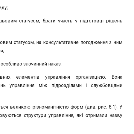
аду;
авовим статусом, брати участь у підготовці рішень
вовим статусом, на консультативне погодження з ним
я;
 особливо злочинний наказ.
вних елементів управління організацією. Вона
дань управління між підрозділами і службовцями
ься великою різноманітністю форм (див. рис. 8.1). У
овуються структури управління, які отримали назву