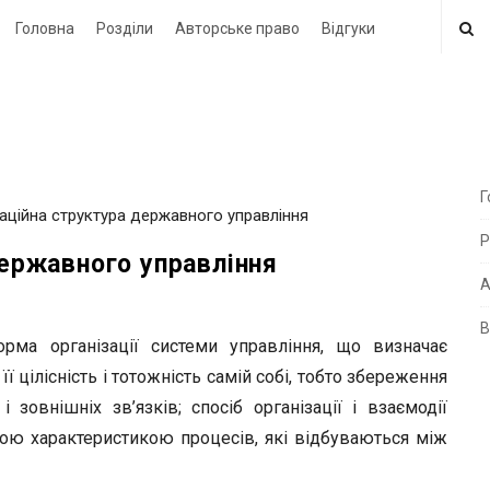
Головна
Розділи
Авторське право
Відгуки
Г
ізаційна структура державного управління
i
Р
t
державного управління
e
А
В
i
орма організації системи управління, що визначає
d
її цілісність і тотожність самій собі, тобто збереження
e
 зовнішніх зв’язків; спосіб організації і взаємодії
b
ною характеристикою процесів, які відбуваються між
a