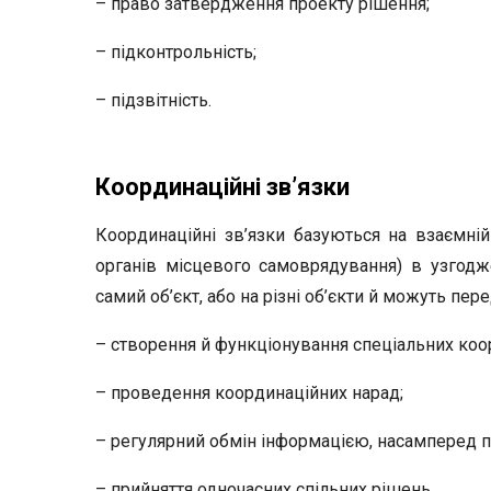
– право затвердження проекту рішення;
– підконтрольність;
– підзвітність.
Координаційні зв’язки
Координаційні зв’язки базуються на взаємній
органів місцевого самоврядування) в узгодже
самий об’єкт, або на різні об’єкти й можуть пер
– створення й функціонування спеціальних коо
– проведення координаційних нарад;
– регулярний обмін інформацією, насамперед 
– прийняття одночасних спільних рішень.