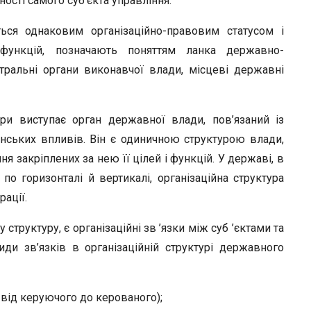
ості самого суб’єкта управління.
ься однаковим організаційно-правовим статусом і
 функцій, позначають поняттям ланка державно-
нтральні органи виконавчої влади, місцеві державні
ри виступає орган державної влади, пов’язаний із
нських впливів. Він є одиничною структурою влади,
закріплених за нею її цілей і функцій. У державі, в
по горизонталі й вертикалі, організаційна структура
ації.
труктуру, є організаційні зв ’язки між суб ’єктами та
ди зв’язків в організаційній структурі державного
 від керуючого до керованого);