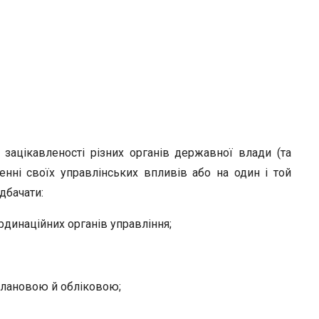
 зацікавленості різних органів державної влади (та
нні своїх управлінських впливів або на один і той
едбачати:
рдинаційних органів управління;
плановою й обліковою;