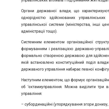
управлінських впливів і підтримання життєздатн
Органи державної влади, що характеризуют
однорідністю здійснюваних управлінських
управлінської системи (міністерства, інші це
адміністрації тощо).
Системним елементом організаційної структу
формуванням і реалізацією державно-управлі
формально створеною державою для здійснення 
якій встановлено конституційний поділ влади 
державного управління набирає певної конфігур
Наступним елементом, що формує організаційну с
об ’єктамиуправління. Можна виділити три ви
управління:
– субординаційні (упорядкування згори донизу,