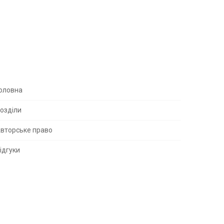
S
оловна
озділи
вторське право
S
ідгуки