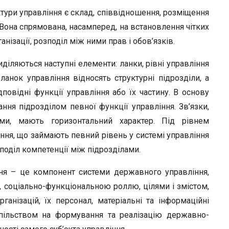
r
тури управління є склад, співвідношення, розміщення
. Вона спрямована, насамперед, на встановлення чітких
ізації, розподіл між ними прав і обов’язків.
діляються наступні елементи: ланки, рівні управління
ланок управління відносять структурні підрозділи, а
овідні функції управління або їх частину. В основу
ня підрозділом певної функції управління. Зв’язки,
ами, мають горизонтальний характер. Під рівнем
ння, що займають певний рівень у системі управління
зподіл компетенції між підрозділами.
ння – це компонент системи державного управління,
 соціально-функціональною роллю, цілями і змістом,
анізацій, їх персонал, матеріальні та інформаційні
спільством на формування та реалізацію державно-