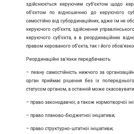
здійснюється керуючим суб’єктом щодо кер
об’єктом по відношенню до керуючого суб’
самостійно від субординаційних, адже їм не об
керуючого суб’єкта; здійснення управлінськог
керуючого суб’єкта, а в реординаційних від
правом керованого об’єкта, так і його обов’язко
Реординаційні зв’язки передбачають:
– певну самостійність нижчого за організацій
орган приймає рішення без їх попередньог
статусом органом, а останній може скасовувати 
– право законодавчої, а також нормотворчої іні
– право планово-бюджетної ініціативи;
– право структурно-штатної ініціативи;