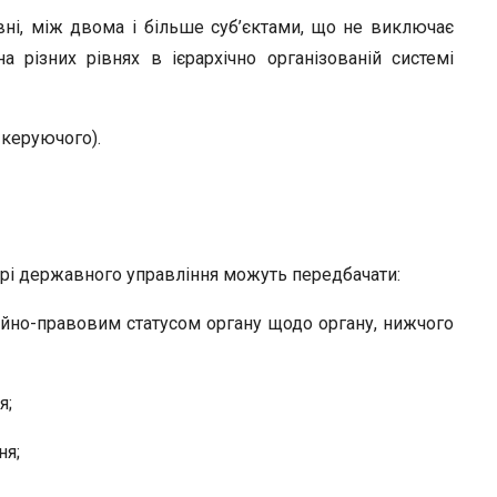
вні, між двома і більше суб’єктами, що не виключає
 різних рівнях в ієрархічно організованій системі
 керуючого).
турі державного управління можуть передбачати:
йно-правовим статусом органу щодо органу, нижчого
я;
ня;