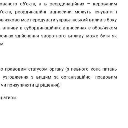
ованого об’єкта, а в реординаційних – керованим
єкта; реординаційні відносини можуть існувати і
ов’язково має передувати управлінський вплив з боку
о впливу в субординаційних відносинах є обов’язком
носинах здійснення зворотного впливу може бути як
м.
но-правовим статусом органу (з певного кола питань
о узгодження з вищим за організаційно- правовим
чи призупиняти ці рішення);
ціативи;