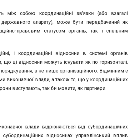
ть між собою координаційні зв’язки (або взагалі
 державного апарату), може бути передбачений як
ційно-правовим статусом органів, так і спільним
йні, і координаційні відносини в системі органів
, що ці відносини можуть існувати як по горизонталі,
ідпорядкування, а не лише організаційного. Відмінним є
ми виконавчої влади, а також те, що у координаційних
орони виступають, так би мовити, як партнери.
иконавчої влади відрізняються від субординаційних
 субординаційних відносинах управлінський вплив