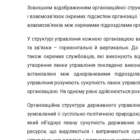
Зовнішнім відображенням організаційної струк
і взаємозв’язок окремих підсистем організації
взаємозв’язків між окремими підрозділами орган
У структурі управління кожною організацією ви
та зв’язки – горизонтальні й вертикальні. До 
також окремих службовців, які виконують відп
утворення ланки управління покладено виконан
встановлені між однорівневими підрозділ
управління розуміють сукупність ланок управлі
організацією. На одному рівні здійснюється ро
Організаційна структура державного управлі
зумовлений її суспільно-політичною природою,
який об’єднує певну сукупність державних орг
ресурси, що виділяються і витрачаються су