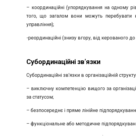
– координаційні (упорядкування на одному рі
того, що загалом вони можуть перебувати на
управління);
-реординаційні (знизу вгору, від керованого до
Субординаційні зв’язки
Субординаційні зв’язки в організаційній струк
– виключну компетенцію вищого за організаці
за статусом;
– безпосереднє і пряме лінійне підпорядкуванн
– функціональне або методичне підпорядкуван