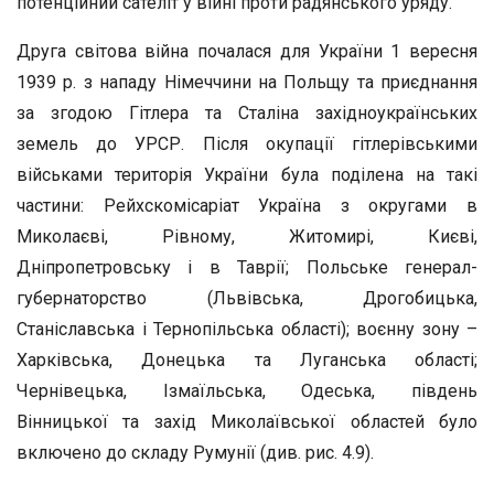
потенційний сателіт у війні проти радянського уряду.
Друга світова війна почалася для України 1 вересня
1939 р. з нападу Німеччини на Польщу та приєднання
за згодою Гітлера та Сталіна західноукраїнських
земель до УРСР. Після окупації гітлерівськими
військами територія України була поділена на такі
частини: Рейхскомісаріат Україна з округами в
Миколаєві, Рівному, Житомирі, Києві,
Дніпропетровську і в Таврії; Польське генерал-
губернаторство (Львівська, Дрогобицька,
Станіславська і Тернопільська області); воєнну зону –
Харківська, Донецька та Луганська області;
Чернівецька, Ізмаїльська, Одеська, південь
Вінницької та захід Миколаївської областей було
включено до складу Румунії (див. рис. 4.9).