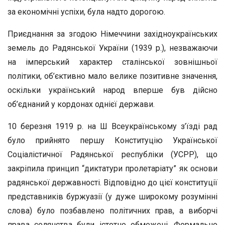
за економічні успіхи, була надто дорогою.
Приєднання за згодою Німеччини західноукраїнських
земель до Радянської України (1939 р.), незважаючи
на імперський характер сталінської зовнішньої
політики, об’єктивно мало велике позитивне значення,
оскільки український народ вперше був дійсно
об’єднаний у кордонах однієї держави.
10 березня 1919 р. на Ш Всеукраїнському з’їзді рад
було прийнято першу Конституцію Української
Соціалістичної Радянської республіки (УСРР), що
закріпила принцип “диктатури пролетаріату” як основи
радянської державності. Відповідно до цієї конституції
представників буржуазії (у дуже широкому розумінні
слова) було позбавлено політичних прав, а виборчі
права селянства були істотно обмежені. Формально