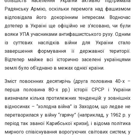
більшість населення України активно підтримала
Радянську Армію, оскільки перемога над фашизмом
відповідала його докорінним інтересам. Водночас
дотепер в Україні ще офіційно не з’ясовано, чи були
вояки УПА учасниками антифашистського руху. Одним
із суттєвих наслідків війни для України стало
завершення формування її державної території.
Відтепер майже всі історично заселені українцями
землі було об’єднано в межах однієї країни.
Зміст повоєнних десятирічь (друга половина 40-х –
перша половина 80-х рр.) історії СРСР і України
визначали кілька протилежних тенденцій: у зовнішніх
відносинах – “холодна війна” із Заходом, що ледве не
перетворилася у війну “гарячу” (наприклад, у 1962 р. у
період так званої Карибської кризи), і відома політика
мирного співіснування ворогуючих світових систем; у