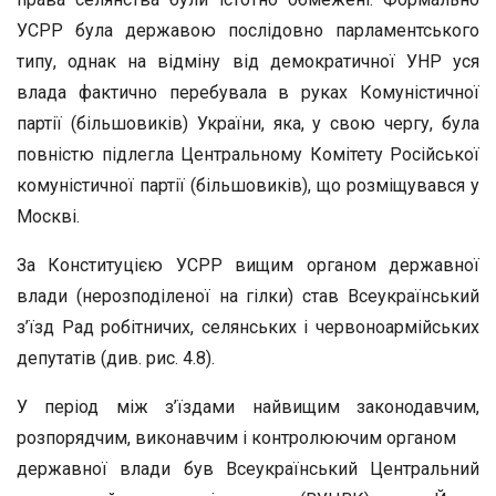
УСРР була державою послідовно парламентського
типу, однак на відміну від демократичної УНР уся
влада фактично перебувала в руках Комуністичної
партії (більшовиків) України, яка, у свою чергу, була
повністю підлегла Центральному Комітету Російської
комуністичної партії (більшовиків), що розміщувався у
Москві.
За Конституцією УСРР вищим органом державної
влади (нерозподіленої на гілки) став Всеукраїнський
з’їзд Рад робітничих, селянських і червоноармійських
депутатів (див. рис. 4.8).
У період між з’їздами найвищим законодавчим,
розпорядчим, виконавчим і контролюючим органом
державної влади був Всеукраїнський Центральний