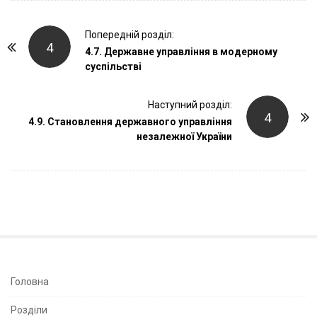
P
Попередній розділ:
4
o
4.7. Державне управління в модерному
суспільстві
s
t
Наступний розділ:
N
4
4.9. Становлення державного управління
a
незалежної України
v
i
g
a
t
i
o
n
S
Головна
i
Розділи