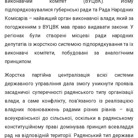
виконавчий комітет (ВУЦВК). Йому
підпорядковувалися губернські ради та Рада Народних
Комісарів – найвищий орган виконавчої влади, який за
погодженням з ВУЦВК мав право видавати закони. У
регіонах були створені місцеві ради народних
депутатів із жорсткою системою підпорядкування та їх
виконавчі комітети, побудовані за аналогічним
принципом.
Жорстка партійна централізація всієї системи
державного управління дала змогу уникнути проявів
засадничої суперечності радянського типу організації
влади, а саме конфлікту, пов’язаного із реалізацією
владних повноважень радами різних рівнів – від
всеукраїнської до сільської, оскільки в радянському
конституційному праві домінував принцип всевладдя
рад на відповідній території. Радянський тип держави