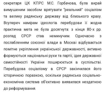
секретаря ЦК КПРС М.С. Горбачова, була вкрай
вимушеним засобом врятувати “реальний” соціалізм
та велику радянську державу від близького краху.
Всупереч намірам ідеологів перебудови її жодна
практична мета не була досягнута: з кінця 80-х рр.
розпад СРСР став неминучим. Одночасно з
послабленням союзної влади в Москві відбувається
помітне укріплення української державності, активно
формуються національні рухи та партії, ідея державної
самостійності України поширюється в суспільстві.
Перебудова соціалізму в СРСР закінчилася його
історичною поразкою, оскільки радянська соціально-
економічна система об’єктивно виявилася нездатною
до реформування.