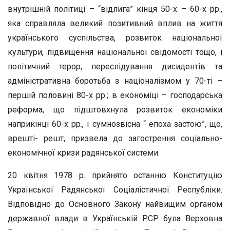
внутрішній політиці – “відлига” кінця 50-х – 60-х рр.,
яка справляла великий позитивний вплив на життя
українського суспільства, розвиток національної
культури, підвищення національної свідомості тощо, і
політичний терор, переслідування дисидентів та
адміністративна боротьба з націоналізмом у 70-ті –
першій половині 80-х рр.; в економіці – господарська
реформа, що підштовхнула розвиток економіки
наприкінці 60-х рр., і сумнозвісна “ епоха застою”, що,
врешті- решт, призвела до загострення соціально-
економічної кризи радянської системи.
20 квітня 1978 р. прийнято останню Конституцію
Української Радянської Соціалістичної Республіки.
Відповідно до Основного Закону найвищим органом
державної влади в Українській РСР була Верховна