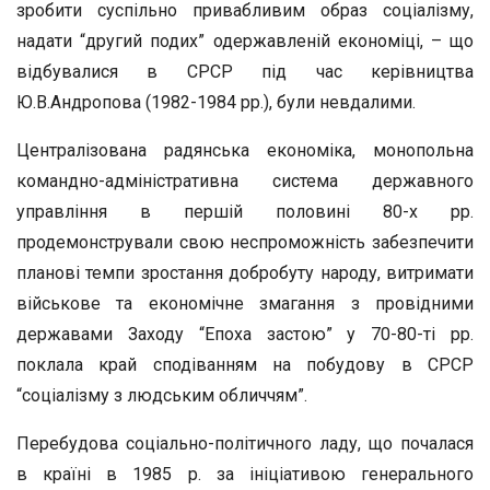
зробити суспільно привабливим образ соціалізму,
надати “другий подих” одержавленій економіці, – що
відбувалися в СРСР під час керівництва
Ю.В.Андропова (1982-1984 рр.), були невдалими.
Централізована радянська економіка, монопольна
командно-адміністративна система державного
управління в першій половині 80-х рр.
продемонстрували свою неспроможність забезпечити
планові темпи зростання добробуту народу, витримати
військове та економічне змагання з провідними
державами Заходу “Епоха застою” у 70-80-ті рр.
поклала край сподіванням на побудову в СРСР
“соціалізму з людським обличчям”.
Перебудова соціально-політичного ладу, що почалася
в країні в 1985 р. за ініціативою генерального