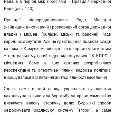
Рада, а в період між її сесіями – Президія Верховної
Ради (рис. 4.10).
Президії підпорядковувалися Рада Міністрів
(найвищий виконавчий і розпорядчий орган державної
влади) і місцеві (обласні, міські та районні) Ради
народних депутатів. Але на практиці вся повнота влади
належала Комуністичній партії та її керівним комітетам
– центральному (який підпорядковувався ЦК КПРС) і
місцевим. Саме в цих органах розроблялися
перспективні та оперативні плани, кадрова політика,
вирішувалися всі питання життєдіяльності населення.
Однак саме в цей період українське суспільство
накопичувало сили для боротьби за право самостійно
визначати власну історичну долю. Будь-які спроби
реформувати радянську систему “згори”, а саме