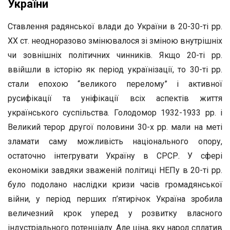
України
Ставлення радянської влади до України в 20-30-ті рр.
XX ст. неодноразово змінювалося зі зміною внутрішніх
чи зовнішніх політичних чинників. Якщо 20-ті рр.
ввійшли в історію як період українізації, то 30-ті рр.
стали епохою “великого перелому” і активної
русифікації та уніфікації всіх аспектів життя
українського суспільства. Голодомор 1932-1933 рр. і
Великий терор другої половини 30-х рр. мали на меті
зламати саму можливість національного опору,
остаточно інтегрувати Україну в СРСР. У сфері
економіки завдяки зваженій політиці НЕПу в 20-ті рр.
було подолано наслідки кризи часів громадянської
війни, у період перших п’ятирічок Україна зробила
величезний крок уперед у розвитку власного
індустріального потенціалу. Але ціна, яку народ сплатив