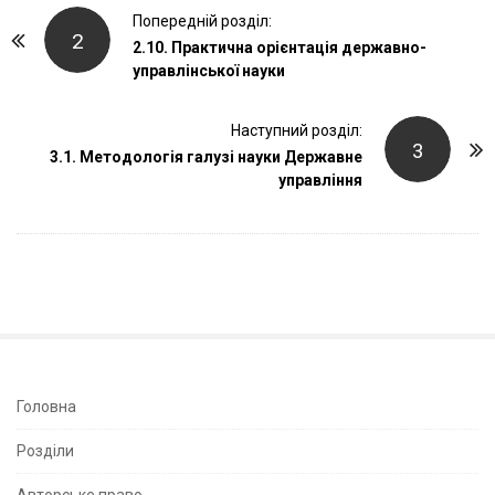
P
Попередній розділ:
2
o
2.10. Практична орієнтація державно-
управлінської науки
s
t
Наступний розділ:
N
3
3.1. Методологія галузі науки Державне
a
управління
v
i
g
a
t
i
o
n
S
Головна
i
Розділи
t