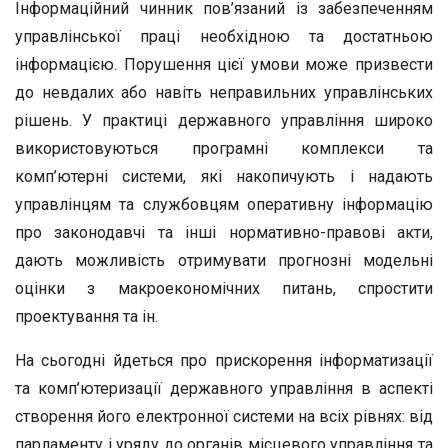
Інформаційний чинник пов’язаний із забезпеченням
управлінської праці необхідною та достатньою
інформацією. Порушення цієї умови може призвести
до невдалих або навіть неправильних управлінських
рішень. У практиці державного управління широко
використовуються програмні комплекси та
комп’ютерні системи, які накопичують і надають
управлінцям та службовцям оперативну інформацію
про законодавчі та інші нормативно-правові акти,
дають можливість отримувати прогнозні модельні
оцінки з макроекономічних питань, спростити
проектування та ін.
На сьогодні йдеться про прискорення інформатизації
та комп’ютеризації державного управління в аспекті
створення його електронної системи на всіх рівнях: від
парламенту і уряду до органів місцевого управління та