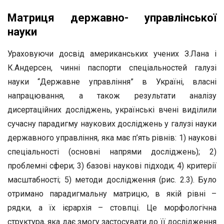
Матриця державно- управлінської
науки
Ураховуючи досвід американських учених З.Лана і
К.Андерсен, чинні паспорти спеціальностей галузі
науки “Державне управління” в Україні, власні
напрацювання, а також результати аналізу
дисертаційних досліджень, українські вчені виділили
сучасну парадигму наукових досліджень у галузі науки
державного управління, яка має п’ять рівнів: 1) наукові
спеціальності (основні напрями досліджень); 2)
проблемні сфери; 3) базові наукові підходи; 4) критерії
масштабності; 5) методи дослідження (рис. 2.3). Було
отримано парадигмальну матрицю, в якій рівні –
рядки, а їх ієрархія – стовпці. Це морфологічна
структура, яка дає змогу застосувати до її дослідження