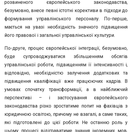
розвиненого європейського законодавства,
безумовно, внесе певні істотні корективи в підходи до
формування управлінського персоналу. По-перше,
мається на увазі необхідність значного підвищення
його правової і загальної управлінської культури.
По-друге, процес європейської інтеграції, безумовно,
буде супроводжуватися збільшенням обсягів
управлінської роботи, підвищенням її інтенсивності і,
відповідно, необхідністю залучення додаткових та
підвищення кваліфікації вже працюючих кадрів. В
умовах спочатку трансформації, а в найближчий
перспективі – і застосування європейського
законодавства різко зростатиме попит на фахівців з
юридичною освітою, причому не взагалі, а саме таких,
які підготовлені до цієї роботи. Не останню роль у
цьому процесі відіграватиме знання іноземних мов,