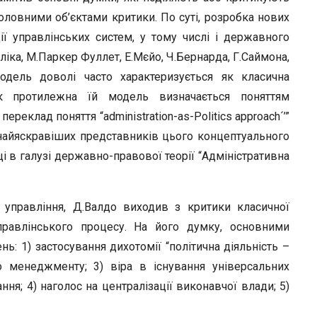
 головними об’єктами критики. По суті, розробка нових
ії управлінських систем, у тому числі і державного
уліка, М.Паркер Фуллет, Е.Мєйо, Ч.Бернарда, Г.Саймона,
одель доволі часто характеризується як класична
як протилежна їй модель визначається поняттям
ереклад поняття “аdministration-as-Politics approach´’”
з найяскравіших представників цього концептуального
і в галузі державно-правової теорії “Адміністративна
управління, Д.Валдо виходив з критики класичної
правлінського процесу. На його думку, основними
нь: 1) застосування дихотомії “політична діяльність –
го менеджменту; 3) віра в існування універсальних
ня; 4) наголос на централізації виконавчої влади; 5)