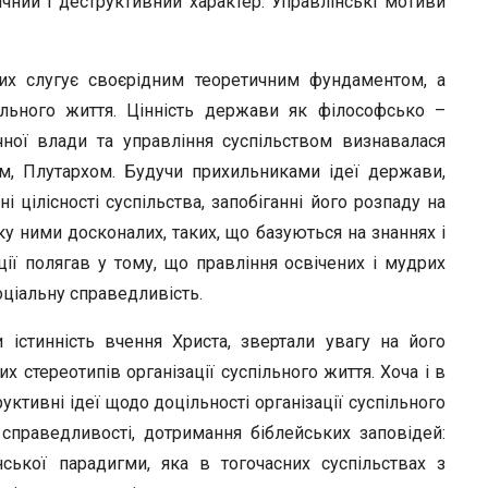
чний і деструктивний характер. Управлінські мотиви
r
яких слугує своєрідним теоретичним фундаментом, а
ільного життя. Цінність держави як філософсько –
ичної влади та управління суспільством визнавалася
м, Плутархом. Будучи прихильниками ідеї держави,
 цілісності суспільства, запобіганні його розпаду на
у ними досконалих, таких, що базуються на знаннях і
ії полягав у тому, що правління освічених і мудрих
оціальну справедливість.
 істинність вчення Христа, звертали увагу на його
стереотипів організації суспільного життя. Хоча і в
уктивні ідеї щодо доцільності організації суспільного
справедливості, дотримання біблейських заповідей:
ської парадигми, яка в тогочасних суспільствах з