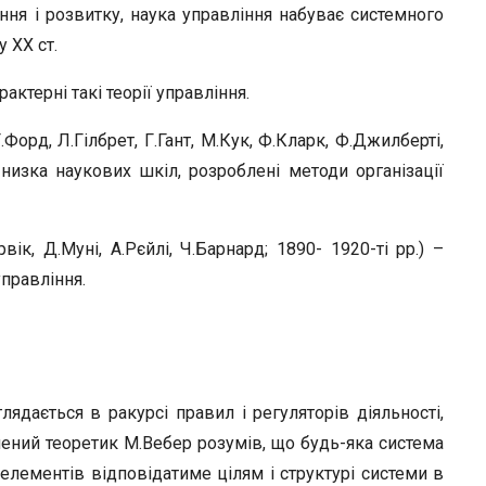
ня і розвитку, наука управління набуває системного
 ХХ ст.
актерні такі теорії управління.
орд, Л.Гілбрет, Г.Гант, М.Кук, Ф.Кларк, Ф.Джилберті,
 низка наукових шкіл, розроблені методи організації
к, Д.Муні, А.Рєйлі, Ч.Барнард; 1890- 1920-ті рр.) –
правління.
лядається в ракурсі правил і регуляторів діяльності,
ідчений теоретик М.Вебер розумів, що будь-яка система
ї елементів відповідатиме цілям і структурі системи в