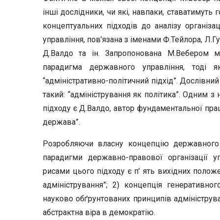
інші дослідники, чи які, навпаки, ставатимуть
концептуальних підходів до аналізу організац
управління, пов’язана з іменами Ф.Тейлора, Л.Г
Д.Валдо та ін. Запропонована М.Вебером м
парадигма державного управління, тоді 
“адміністративно-політичний підхід”. Дослівний п
такий: “адміністрування як політика”. Одним 
підходу є Д.Валдо, автор фундаментальної прац
держава”.
Розробляючи власну концепцію державного 
парадигми державно-правової організації у
рисами цього підходу є п’ ять вихідних положе
адміністрування”; 2) концепція генеративно
науково обґрунтованих принципів адмініструван
абстрактна віра в демократію.