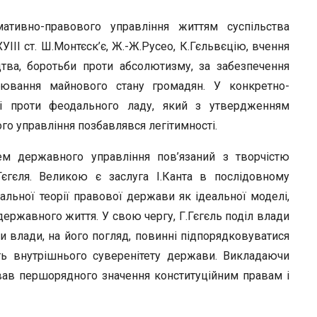
тивно-правового управління життям суспільства
І ст. Ш.Монтєск’є, Ж.-Ж.Русео, К.Гєльвєцію, вчення
цтва, боротьби проти абсолютизму, за забезпечення
нювання майнового стану громадян. У конкретно-
ані проти феодального ладу, який з утвердженням
о управління позбавлявся легітимності.
ем державного управління пов’язаний з творчістю
Гєгєля. Великою є заслуга І.Канта в послідовному
альної теорії правової держави як ідеальної моделі,
 державного життя. У свою чергу, Г.Гєгєль поділ влади
и влади, на його погляд, повинні підпорядковуватися
сть внутрішнього суверенітету держави. Викладаючи
вав першорядного значення конституційним правам і