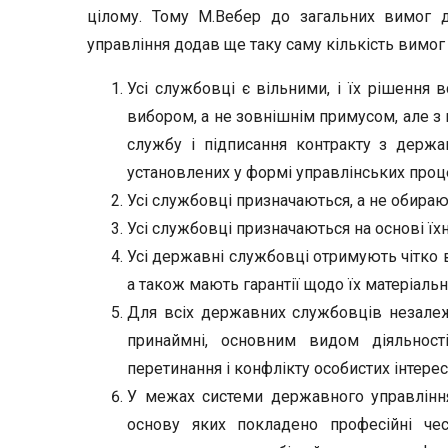
цілому. Тому М.Вебер до загальних вимог д
управління додав ще таку саму кількість вимо
Усі службовці є вільними, і їх рішення
вибором, а не зовнішнім примусом, але з
службу і підписання контракту з держ
установлених у формі управлінських проц
Усі службовці призначаються, а не обираю
Усі службовці призначаються на основі їхн
Усі державні службовці отримують чітко в
а також мають гарантії щодо їх матеріальн
Для всіх державних службовців незалеж
принаймні, основним видом діяльност
перетинання і конфлікту особистих інтере
У межах системи державного управління
основу яких покладено професійні чес