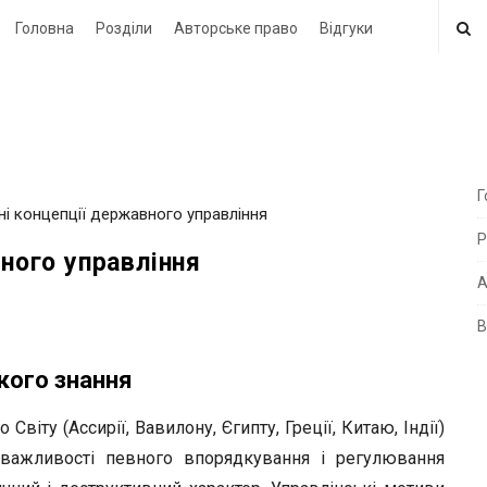
Головна
Розділи
Авторське право
Відгуки
Г
чні концепції державного управління
i
Р
t
вного управління
e
А
В
i
d
кого знання
e
віту (Ассирії, Вавилону, Єгипту, Греції, Китаю, Індії)
b
й важливості певного впорядкування і регулювання
a