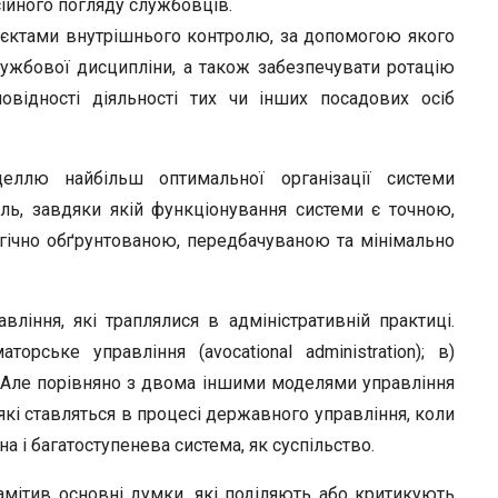
ійного погляду службовців.
б’єктами внутрішнього контролю, за допомогою якого
ужбової дисципліни, а також забезпечувати ротацію
овідності діяльності тих чи інших посадових осіб
еллю найбільш оптимальної організації системи
ь, завдяки якій функціонування системи є точною,
гічно обґрунтованою, передбачуваною та мінімально
іння, які траплялися в адміністративній практиці.
орське управління (avocational administration); в)
on). Але порівняно з двома іншими моделями управління
кі ставляться в процесі державного управління, коли
а і багатоступенева система, як суспільство.
мітив основні думки, які поділяють або критикують