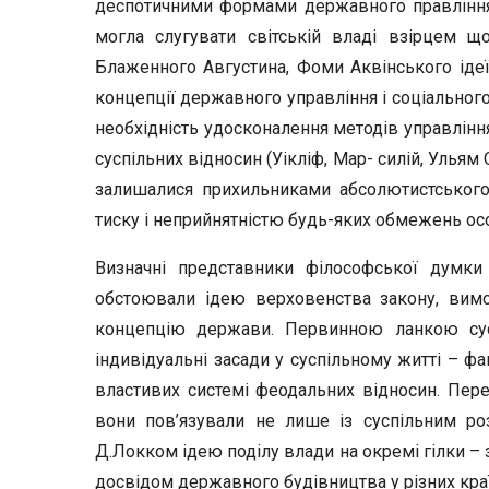
деспотичними формами державного правління
могла слугувати світській владі взірцем що
Блаженного Августина, Фоми Аквінського ідеї 
концепції державного управління і соціально
необхідність удосконалення методів управління
суспільних відносин (Уікліф, Мар- силій, Ульям
залишалися прихильниками абсолютистськог
тиску і неприйнятністю будь-яких обмежень ос
Визначні представники філософської думки Н
обстоювали ідею верховенства закону, вимо
концепцію держави. Первинною ланкою сус
індивідуальні засади у суспільному житті – фа
властивих системі феодальних відносин. Пер
вони пов’язували не лише із суспільним роз
Д.Локком ідею поділу влади на окремі гілки – 
досвідом державного будівництва у різних краї