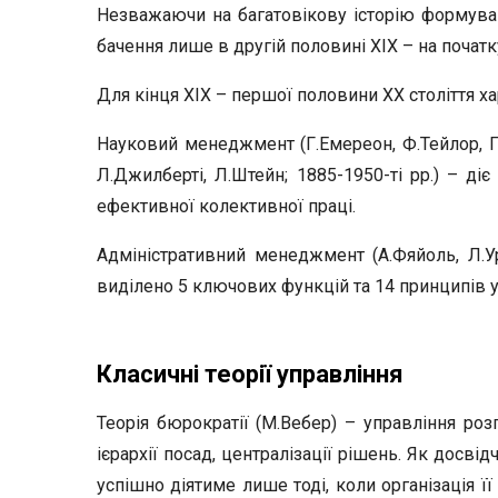
Незважаючи на багатовікову історію формуван
бачення лише в другій половині ХІХ – на початку
Для кінця ХІХ – першої половини ХХ століття хар
Науковий менеджмент (Г.Емереон, Ф.Тейлор, Г.Ф
Л.Джилберті, Л.Штейн; 1885-1950-ті рр.) – діє
ефективної колективної праці.
Адміністративний менеджмент (А.Фяйоль, Л.Урві
виділено 5 ключових функцій та 14 принципів у
Класичні теорії управління
Теорія бюрократії (М.Вебер) – управління розг
ієрархії посад, централізації рішень. Як досв
успішно діятиме лише тоді, коли організація ї