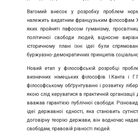
Вагомий внесок у розробку проблем норма
належить видатним французьким філософам ХУІІ
яких пройняті пафосом гуманізму, просвітни
політичної свободи людей, відносне вирів
історичному плані їхні ідеї були спрямов
буржуазно-демократичних принципів соціальног
Новий етап у філософській розробці пробл
визначних німецьких філософів І.Канта і Г.
філософському обґрунтуванні і розвитку лібер
якою слід керуватися в практичній організації
вважав гарантією публічної свободи. Різновид
ідеї державної єдності, яка становить сутні
договірну теорію держави, він водночас нада
свободам, правовій рівності людей.