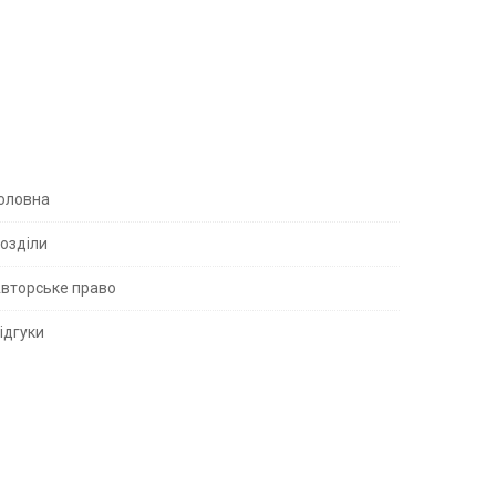
S
оловна
озділи
вторське право
S
ідгуки