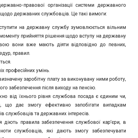
ержавно-правової організації системи державного
г щодо державних службовців. Це такі вимоги:
 вступити на державну службу зумовлюється вільним
 моменту прийняття рішення щодо вступу на державну
авою вони вже мають діяти відповідно до певних,
едур, правил.
ться.
іх професійних умінь.
изначену заробітну плату за виконувану ними роботу,
ого забезпечення після виходу на пенсію.
но від їхнього рівня службова посада є єдиним чи,
і, що дає змогу ефективно запобігати випадкам
сів службовців та державних інтересів.
 діють правила забезпечення службової кар’єри, в
ноти службовців, які дають змогу забезпечувати