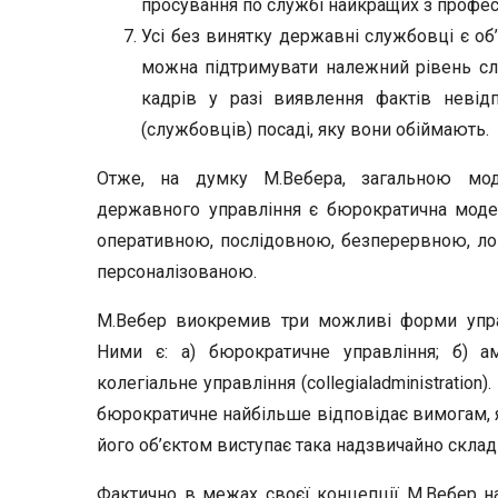
просування по службі найкращих з профес
Усі без винятку державні службовці є о
можна підтримувати належний рівень сл
кадрів у разі виявлення фактів невідп
(службовців) посаді, яку вони обіймають.
Отже, на думку М.Вебера, загальною мод
державного управління є бюрократична модел
оперативною, послідовною, безперервною, ло
персоналізованою.
М.Вебер виокремив три можливі форми управл
Ними є: а) бюрократичне управління; б) амат
колегіальне управління (collegialadministrati
бюрократичне найбільше відповідає вимогам, я
його об’єктом виступає така надзвичайно складн
Фактично в межах своєї концепції М.Вебер на