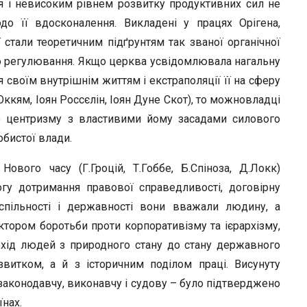
 і невисоким рівнем розвитку продуктивних сил не
до її вдосконалення. Викладені у працях Орігена,
стали теоретичним підґрунтям так званої органічної
го регулювання. Якщо церква усвідомлювала нагальну
 своїм внутрішнім життям і екстраполяції її на сферу
 Оккям, Іоян Россєлін, Іоян Дуне Скот), то можновладці
о центризму з властивими йому засадами силового
обистої влади.
ового часу (Г.Гроцій, Т.Гоббе, Б.Спіноза, Д.Локк)
гу дотримання правової справедливості, договірну
пільності і державності вони вважали людину, а
ктором боротьби проти корпоративізму та ієрархізму,
ехід людей з природного стану до стану державного
витком, а й з історичним поділом праці. Висунуту
законодавчу, виконавчу і судову – було підтверджено
нах.