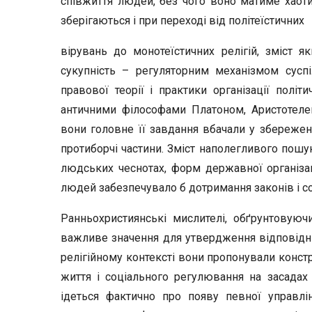
співжиття людей, без чого воно матиме хаоти
зберігаються і при переході від політеїстичних
вірувань до монотеїстичних релігій, зміст 
сукупність – регуляторним механізмом сусп
правової теорії і практики організації політ
античними філософами Платоном, Аристотеле
вони головне її завдання вбачали у збереженні
протиборчі частини. Зміст наполегливого пошук
людських чеснотах, форм державної організац
людей забезпечувало б дотримання законів і с
Ранньохристиянські мислителі, обґрунтовуючи
важливе значення для утвердження відповідних 
релігійному контексті вони пропонували констр
життя і соціального регулювання на засадах 
ідеться фактично про появу певної управлін