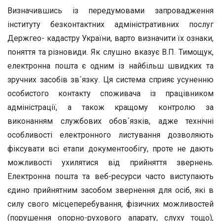
Визначившись із передумовами запровадження
інституту безконтактних адміністративних послуг
Держгео- кадастру України, варто визначити їх ознаки,
поняття та різновиди. Як слушно вказує В.П. Тимощук,
електронна пошта є одним із найбільш швидких та
зручних засобів зв´язку. Ця система сприяє усуненню
особистого контакту споживача із працівником
адміністрації, а також кращому контролю за
виконанням службових обов´язків, адже технічні
особливості електронного листування дозволяють
фіксувати всі етапи документообігу, проте не дають
можливості ухилятися від прийняття звернень.
Електронна пошта та веб-ресурси часто виступають
єдино прийнятним засобом звернення для осіб, які в
силу свого місцеперебування, фізичних можливостей
(порушення опорно-рухового апарату, слуху тощо),