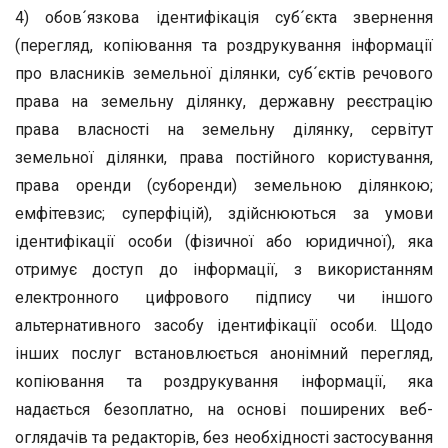
4) обов´язкова ідентифікація суб´єкта звернення
(перегляд, копіювання та роздрукування інформації
про власників земельної ділянки, суб´єктів речового
права на земельну ділянку, державну реєстрацію
права власності на земельну ділянку, сервітут
земельної ділянки, права постійного користування,
права оренди (суборенди) земельною ділянкою;
емфітевзис; суперфіцій), здійснюються за умови
ідентифікації особи (фізичної або юридичної), яка
отримує доступ до інформації, з використанням
електронного цифрового підпису чи іншого
альтернативного засобу ідентифікації особи. Щодо
інших послуг встановлюється анонімний перегляд,
копіювання та роздрукування інформації, яка
надається безоплатно, на основі поширених веб-
оглядачів та редакторів, без необхідності застосування