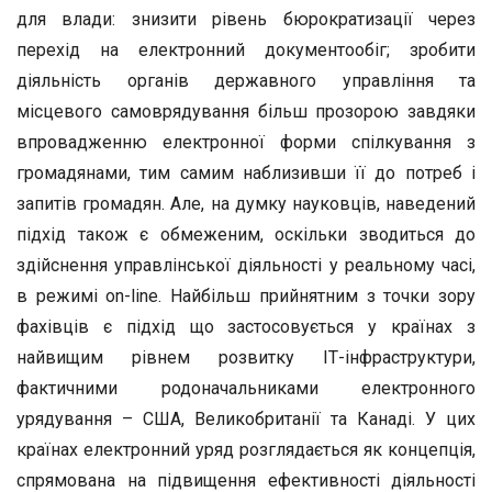
для влади: знизити рівень бюрократизації через
перехід на електронний документообіг; зробити
діяльність органів державного управління та
місцевого самоврядування більш прозорою завдяки
впровадженню електронної форми спілкування з
громадянами, тим самим наблизивши її до потреб і
запитів громадян. Але, на думку науковців, наведений
підхід також є обмеженим, оскільки зводиться до
здійснення управлінської діяльності у реальному часі,
в режимі on-line. Найбільш прийнятним з точки зору
фахівців є підхід що застосовується у країнах з
найвищим рівнем розвитку ІТ-інфраструктури,
фактичними родоначальниками електронного
урядування – США, Великобританії та Канаді. У цих
країнах електронний уряд розглядається як концепція,
спрямована на підвищення ефективності діяльності