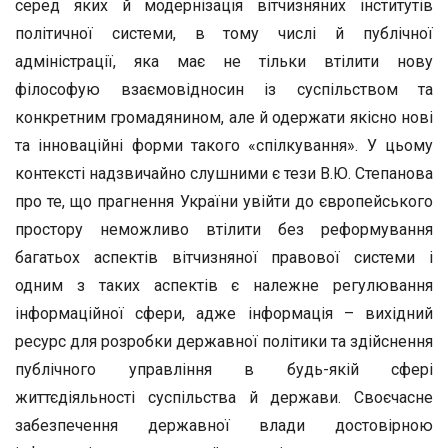
серед яких й модернізація вітчизняних інститутів
політичної системи, в тому числі й публічної
адміністрації, яка має не тільки втілити нову
філософую взаємовідносин із суспільством та
конкретним громадянином, але й одержати якісно нові
та інноваційні форми такого «спілкування». У цьому
контексті надзвичайно слушними є тези В.Ю. Степанова
про те, що прагнення України увійти до європейського
простору неможливо втілити без реформування
багатьох аспектів вітчизняної правової системи і
одним з таких аспектів є належне регулювання
інформаційної сфери, адже інформація – вихідний
ресурс для розробки державної політики та здійснення
публічного управління в будь-якій сфері
життєдіяльності суспільства й держави. Своєчасне
забезпечення державної влади достовірною