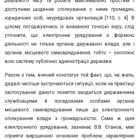
реального часу та робить максимально простим і
доступним щоденне спілкування з ними громадян,
юридичних осіб, неурядових організацій [110, с. 4]. В
цілому погоджуючись із вказаною точкою зору, слід
уточнити, що електронне урядування є формою
діяльності не тільки органів державної влади, але і
органів місцевого самоврядування, тобто – охоплює
всю систему публічної адміністрації держави.
Разом з тим, вчений констатує той факт, що, на жаль,
дедалі частіше зустрічаються ситуації, коли на практиці
застосування даного поняття зводиться державними
службовцями й посадовими особами органів
місцевого самоврядування лише до електронного
спілкування влади з громадськістю. Сама ж ідея
електронного урядування, зазначає В.В. Єганов, має
сприяти вирішенню основних проблем, характерних