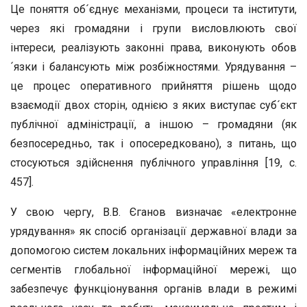
Це поняття об´єднує механізми, процеси та інститути,
через які громадяни і групи висловлюють свої
інтереси, реалізують законні права, виконують обов
´язки і балансують між розбіжностями. Урядування –
це процес оперативного прийняття рішень щодо
взаємодії двох сторін, однією з яких виступає суб´єкт
публічної адміністрації, а іншою – громадяни (як
безпосередньо, так і опосередковано), з питань, що
стосуються здійснення публічного управління [19, с.
457].
У свою чергу, В.В. Єганов визначає «електронне
урядування» як спосіб організації державної влади за
допомогою систем локальних інформаційних мереж та
сегментів глобальної інформаційної мережі, що
забезпечує функціонування органів влади в режимі