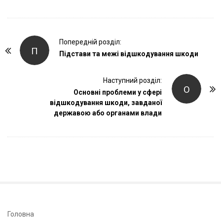
P
Попередній розділ:
П
o
Підстави та межі відшкодування шкоди
s
t
Наступний розділ:
О
Основні проблеми у сфері
N
відшкодування шкоди, завданої
a
державою або органами влади
v
i
g
a
t
i
o
n
S
Головна