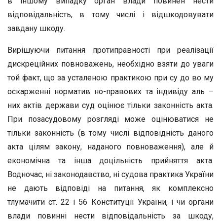
в іншому випадку орган влади повинен нести
відповідальність, в тому числі і відшкодовувати
завдану шкоду.
Вирішуючи питання протиправності при реалізації
дискреційних повноважень, необхідно взяти до уваги
той факт, що за усталеною практикою при су до во му
оскарженні норматив но-правових та індивіду аль –
них актів держави суд оцінює тільки законність акта.
При позасудовому розгляді може оцінюватися не
тільки законність (в тому числі відповідність даного
акта цілям закону, наданого повноваження), але й
економічна та інша доцільність прийняття акта.
Водночас, ні законодавство, ні судова практика України
не дають відповіді на питання, як комплексно
тлумачити ст. 22 і 56 Конституції України, і чи органи
влади повинні нести відповідальність за шкоду,