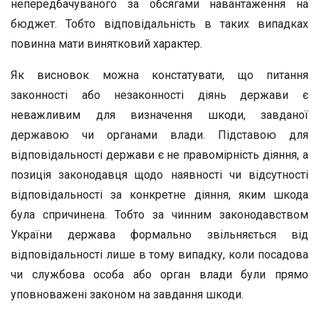
непередбачуваного за обсягами навантаження на
бюджет. Тобто відповідальність в таких випадках
повинна мати винятковий характер.
Як висновок можна констатувати, що питання
законності або незаконності діянь держави є
неважливим для визначення шкоди, завданої
державою чи органами влади. Підставою для
відповідальності держави є не правомірність діяння, а
позиція законодавця щодо наявності чи відсутності
відповідальності за конкретне діяння, яким шкода
була спричинена. Тобто за чинним законодавством
України держава формально звільняється від
відповідальності лише в тому випадку, коли посадова
чи службова особа або орган влади були прямо
уповноважені законом на завдання шкоди.