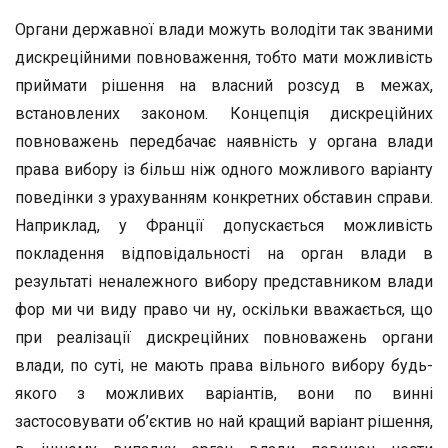
Органи державної влади можуть володіти так званими
дискреційними повноваження, тобто мати можливість
приймати рішення на власний розсуд в межах,
встановлених законом. Концепція дискреційних
повноважень передбачає наявність у органа влади
права вибору із більш ніж одного можливого варіанту
поведінки з урахуванням конкретних обставин справи.
Наприклад, у Франції допускається можливість
покладення відповідальності на орган влади в
результаті неналежного вибору представником влади
фор ми чи виду право чи ну, оскільки вважається, що
при реалізації дискреційних повноважень органи
влади, по суті, не мають права вільного вибору будь-
якого з можливих варіантів, вони по винні
застосовувати об’єктив но най кращий варіант рішення,