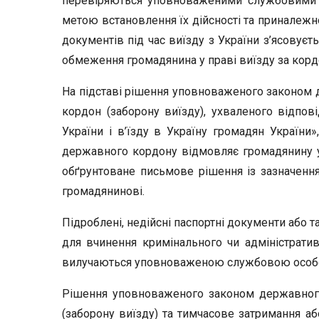
перевіряються уповноваженими службовими 
метою встановлення їх дійсності та приналежно
документів під час виїзду з України з’ясовуєт
обмеження громадянина у праві виїзду за корд
На підставі рішення уповноваженого законом д
кордон (заборону виїзду), ухваленого відпов
України і в’їзду в Україну громадян України
державного кордону відмовляє громадянину у
обґрунтоване письмове рішення із зазначенн
громадянинові.
Підроблені, недійсні паспортні документи або 
для вчинення кримінального чи адміністрати
вилучаються уповноваженою службовою особо
Рішення уповноваженого законом державного
(заборону виїзду) та тимчасове затримання 