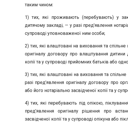
таким чином:
1) тих, які проживають (перебувають) у за
дитячому закладі, — у разі пред’явлення нотар
супроводі уповноваженої ним особи;
2) тих, які влаштовані на виховання та спільне
оригіналу договору про влаштування дитини д
копії та у супроводі прийомних батьків або одно
3) тих, які влаштовані на виховання та спільн
разі пред’явлення оригіналу договору про орг
або його нотаріально засвідченої копії та у суп
4) тих, які перебувають під опікою, піклуванн
пред’явлення оригіналу рішення про встан
засвідченої копії та у супроводі опікуна або пі