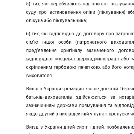
5) тих, які перебувають під опікою, піклуван
суду про встановлення опіки (піклування) або
опікуна або піклувальника;
6) тих, які відповідно до договору про патрон
сім’ю іншої особи (патронатного виховате
пред’явлення оригіналу зазначеного догов
відповідної місцевої держадміністрації або м
скріпленим гербовою печаткою, або його нотарі
вихователя.
Виїзд з України громадян, які не досягай 16-рі
батьків-вихователів здійснюється за нота
зазначенням держави прямування та відповід
якщо другий з них відсутній у пункті пропуску
Виїзд з України дітей-сиріт і дітей, позбавлен