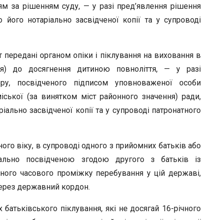
ням за рішенням суду, — у разі пред’явлення рішення
 його нотаріально засвідченої копії та у супроводі
ат передані органом опіки і піклування на виховання в
ля) до досягнення дитиною повноліття, — у разі
ору, посвідченого підписом уповноваженої особи
іської (за винятком міст районного значення) ради,
ально засвідченої копії та у супроводі патронатного
чного віку, в супроводі одного з прийомних батьків або
ріально посвідченою згодою другого з батьків із
ного часового проміжку перебування у цій державі,
 через державний кордон.
их батьківського піклування, які не досягай 16-річного