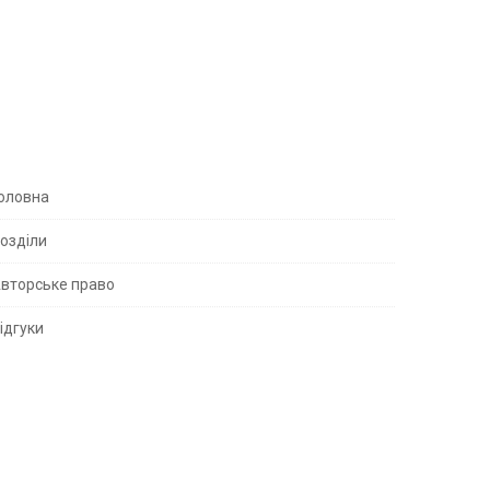
S
оловна
озділи
вторське право
S
ідгуки