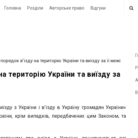
Головна
Розділи
Авторське право
Відгуки
Г
 порядок в’їзду на територію України та виїзду за її межі
i
Р
t
на територію України та виїзду за
e
А
В
i
d
їзду з України і в’їзду в Україну громадян України»
e
аїни, крім випадків, передбачених цим Законом, та
b
a