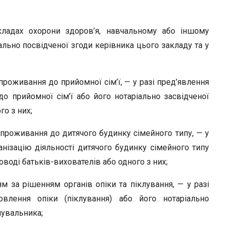
кладах охорони здоров’я, навчальному або іншому
іально посвідченої згоди керівника цього закладу та у
 проживання до прийомної сім’ї, — у разі пред’явлення
о прийомної сім’ї або його нотаріально засвідченої
го з них;
е проживання до дитячого будинку сімейного типу, — у
анізацію діяльності дитячого будинку сімейного типу
роводі батьків-вихователів або одного з них;
ям за рішенням органів опіки та піклування, — у разі
овлення опіки (піклування) або його нотаріально
клувальника;