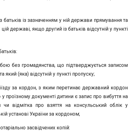
з батьків із зазначенням у ній держави прямування та
ій державі, якщо другий із батьків відсутній у пункті
батьків:
собою без громадянства, що підтверджується записом
а який (яка) відсутній у пункті пропуску;
иїзду за кордон, з яким перетинає державний кордон
бо у проїзному документі дитини є запис про вибуття на
 чи відмітка про взяття на консульський облік у
ій установі України за кордоном;
нотаріально засвідчених копій: