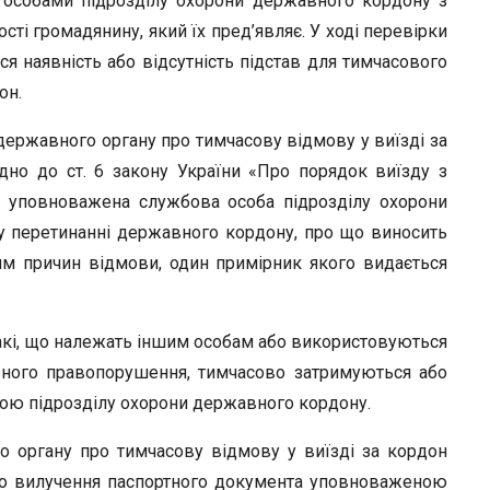
особами підрозділу охорони державного кордону з
сті громадянину, який їх пред’являє. У ході перевірки
ься наявність або відсутність підстав для тимчасового
он.
ержавного органу про тимчасову відмову у виїзді за
ідно до ст. 6 закону України «Про порядок виїзду з
», уповноважена службова особа підрозділу охорони
 перетинанні державного кордону, про що виносить
ям причин відмови, один примірник якого видається
такі, що належать іншим особам або використовуються
вного правопорушення, тимчасово затримуються або
ю підрозділу охорони державного кордону.
 органу про тимчасову відмову у виїзді за кордон
або вилучення паспортного документа уповноваженою