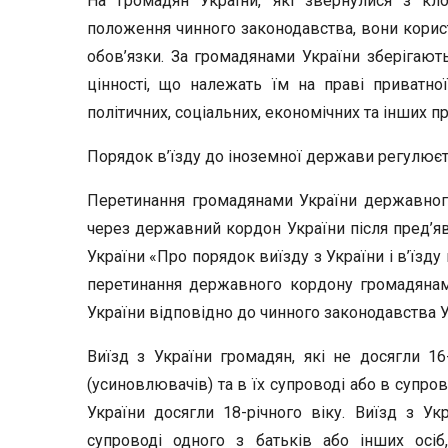
На громадян України, які звернулися з кл
положення чинного законодавства, вони корис
обов’язки. За громадянами України зберігаютьс
цінності, що належать їм на праві приватно
політичних, соціальних, економічних та інших п
Порядок в’їзду до іноземної держави регулює
Перетинання громадянами України державного
через державний кордон України після пред’явл
України «Про порядок виїзду з України і в’їзд
перетинання державного кордону громадянами
України відповідно до чинного законодавства У
Виїзд з України громадян, які не досягли 16
(усиновлювачів) та в їх супроводі або в супро
України досягли 18-річного віку. Виїзд з Укр
супроводі одного з батьків або інших осіб