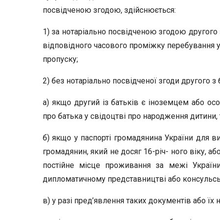
посвідченою згодою, здійснюється:
1) за нотаріально посвідченою згодою другого 
відповідного часового проміжку перебування у ц
пропуску;
2) без нотаріально посвідченої згоди другого з 
а) якщо другий із батьків є іноземцем або о
про батька у свідоцтві про народження дитини, т
б) якщо у паспорті громадянина України для в
громадянин, який не досяг 16-річ- ного віку, а
постійне місце проживання за межі України
дипломатичному представництві або консульськ
в) у разі пред’явлення таких документів або їх 