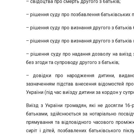
– свідоцтва про смерть другого з батьків;
– рішення суду про позбавлення батьківських п
– рішення суду про визнання другого з батьків 
– рішення суду про визнання другого з батьків
– рішення суду про надання дозволу на виїзд з
без згоди та супроводу другого з батьків;
– довідки про народження дитини, виданої
зазначенням підстав внесення відомостей про 
України (під час виїзду дитини за кордон у супр
Виїзд з України громадян, які не досягли 16-
батьками, здійснюється за нотаріально посві
прямування та відповідного часового проміжку
сиріт і дітей, позбавлених батьківського пікл