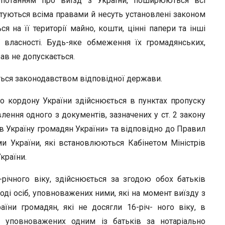
опотанням про виїзд з України, поширюються всі
r
туються всіма правами й несуть установлені законом
я на її території майно, кошти, цінні папери та інші
ї власності. Будь-яке обмеження їх громадянських,
рав не допускається.
ться законодавством відповідної держави.
 кордону України здійснюється в пунктах пропуску
ення одного з документів, зазначених у ст. 2 закону
у в Україну громадян України» та відповідно до Правил
 України, які встановлюються Кабінетом Міністрів
країни.
-річного віку, здійснюється за згодою обох батьків
воді осіб, уповноважених ними, які на момент виїзду з
аїни громадян, які не досягли 16-річ- ного віку, в
, уповноважених одним із батьків за нотаріально