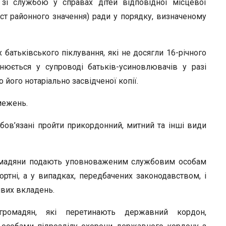
зі службою у справах дітей відповідної місцевої
іст районного значення) ради у порядку, визначеному
их батьківського піклування, які не досягли 16-річного
снюється у супроводі батьків-усиновлювачів у разі
його нотаріально засвідченої копії.
межень.
бов’язані пройти прикордонний, митний та інші види
омадяни подають уповноваженим службовим особам
ртні, а у випадках, передбачених законодавством, і
йвих вкладень.
громадян, які перетинають державний кордон,