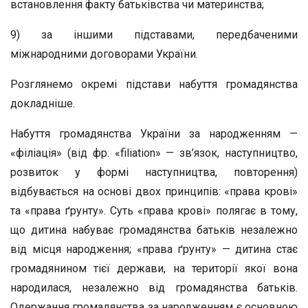
встановлення факту батьківства чи материнства;
9) за іншими підставами, передбаченими
міжнародними договорами України.
Розглянемо окремі підстави набуття громадянства
докладніше.
Набуття громадянства України за народженням —
«філіація» (від фр. «filiation» — зв’язок, наступництво,
розвиток у формі наступництва, повторення)
відбувається на основі двох принципів: «права крові»
та «права ґрунту». Суть «права крові» полягає в тому,
що дитина набуває громадянства батьків незалежно
від місця народження; «права ґрунту» — дитина стає
громадянином тієї держави, на території якої вона
народилася, незалежно від громадянства батьків.
Одержання громадянства за народженням є основною