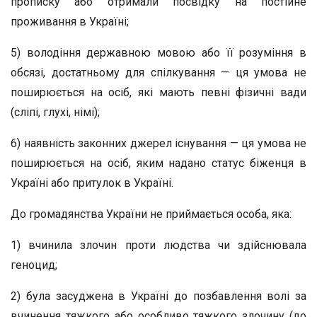
прописку або отримали посвідку на постійне
проживання в Україні;
5) володіння державною мовою або її розуміння в
обсязі, достатньому для спілкування — ця умова не
поширюється на осіб, які мають певні фізичні вади
(сліпі, глухі, німі);
6) наявність законних джерел існування — ця умова не
поширюється на осіб, яким надано статус біженця в
Україні або притулок в Україні.
До громадянства України не приймається особа, яка:
1) вчинила злочин проти людства чи здійснювала
геноцид;
2) була засуджена в Україні до позбавлення волі за
вчинення тяжкого або особливо тяжкого злочину (до