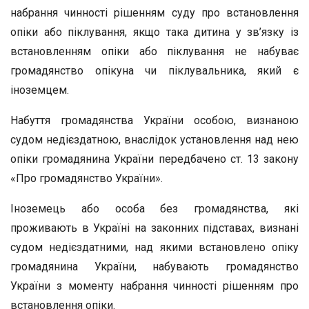
набрання чинності рішенням суду про встановлення
опіки або піклування, якщо така дитина у зв’язку із
встановленням опіки або піклування не набуває
громадянство опікуна чи піклувальника, який є
іноземцем.
Набуття громадянства України особою, визнаною
судом недієздатною, внаслідок установлення над нею
опіки громадянина України передбачено ст. 13 закону
«Про громадянство України».
Іноземець або особа без громадянства, які
проживають в Україні на законних підставах, визнані
судом недієздатними, над якими встановлено опіку
громадянина України, набувають громадянство
України з моменту набрання чинності рішенням про
встановлення опіки.