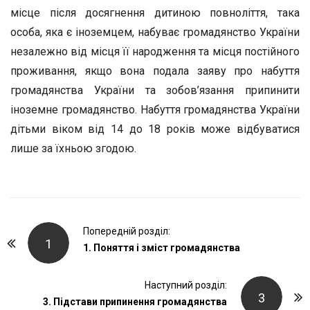
місце після досягнення дитиною повноліття, така
особа, яка є іноземцем, набуває громадянство України
незалежно від місця її народження та місця постійного
проживання, якщо вона подала заяву про набуття
громадянства України та зобов’язання припинити
іноземне громадянство. Набуття громадянства України
дітьми віком від 14 до 18 років може відбуватися
лише за їхньою згодою.
P
Попередній розділ:
1
o
1. Поняття і зміст громадянства
s
t
Наступний розділ:
3
3. Підстави припинення громадянства
N