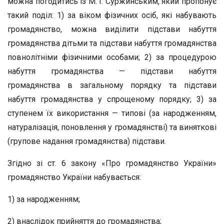
можна погодитись із М. І. Суржинським, який пропонує
такий поділ: 1) за віком фізичних осіб, які набувають
громадянство, можна виділити підстави набуття
громадянства дітьми та підстави набуття громадянства
повнолітніми фізичними особами; 2) за процедурою
набуття громадянства — підстави набуття
громадянства в загальному порядку та підстави
набуття громадянства у спрощеному порядку; 3) за
ступенем їх використання — типові (за народженням,
натуралізація, поновлення у громадянстві) та виняткові
(групове надання громадянства) підстави.
Згідно зі ст. 6 закону «Про громадянство України»
громадянство України набувається:
1) за народженням;
2) внаслідок прийняття до громадянства;