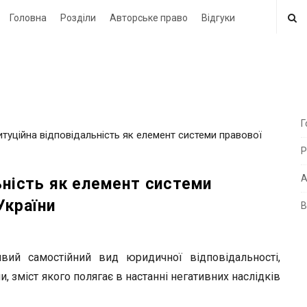
Головна
Розділи
Авторське право
Відгуки
Г
титуційна відповідальність як елемент системи правової
i
Р
t
e
А
ьність як елемент системи
України
В
i
d
e
ивий самостійний вид юридичної відповідальності,
b
 зміст якого полягає в настанні негативних наслідків
a