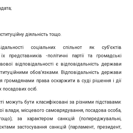
дата;
ституційну діяльність тощо.
овідальності соціальних спільнот як суб’єктів
їх представників -політичні партії та громадські
авової відповідальності є відповідальність держави
титуційними обов’язками. Відповідальність держави
я громадянами права оскаржити в суді рішення і дії
х посадових осіб.
і можуть бути класифіковані за різними підставами:
ої влади, місцевого самоврядування, посадова особа,
 тощо); за характером санкцій (попереджувальні,
єктами застосування санкцій (парламент, президент,