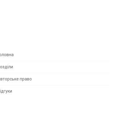
S
оловна
озділи
вторське право
S
ідгуки