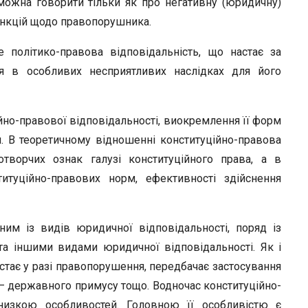
можна говорити тільки як про негативну (юридичну)
санкцій щодо правопорушника.
е політико-правова відповідальність, що настає за
ся в особливих несприятливих наслідках для його
ійно-правової відповідальності, виокремлення її форм
. В теоретичному відношенні конституційно-правова
отворчих ознак галузі конституційного права, а в
итуційно-правових норм, ефективності здійснення
ним із видів юридичної відповідальності, поряд із
та іншими видами юридичної відповідальності. Як і
стає у разі правопорушення, передбачає застосування
 – державного примусу тощо. Водночас конституційно-
 низкою особливостей. Головною її особливістю є