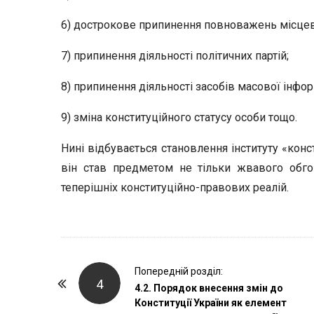
6) дострокове припинення повноважень місцев
7) припинення діяльності політичних партій;
8) припинення діяльності засобів масової інфор
9) зміна конституційного статусу особи тощо.
Нині відбувається становлення інституту «конст
він став предметом не тільки жвавого обгов
теперішніх конституційно-правових реалій.
P
Попередній розділ:
4
o
4.2. Порядок внесення змін до
Конституції України як елемент
s