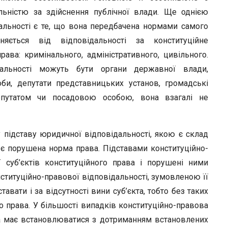
альністю за здійснення публічної влади. Ще однією
альності є те, що вона передбачена нормами самого
няється від відповідальності за конституційне
ва: кримінального, адміністративного, цивільного.
ідальності можуть бути органи державної влади,
оби, депутати представницьких установ, громадські
епутатом чи посадовою особою, вона взагалі не
у підставу юридичної відповідальності, якою є склад
 є порушена норма права. Підставами конституційно-
ї суб’єктів конституційного права і порушені ними
ституційно-правової відповідальності, зумовленою її
авати і за відсутності вини суб’єкта, тобто без таких
 права. У більшості випадків конституційно-правова
яка має встановлюватися з дотриманням встановлених