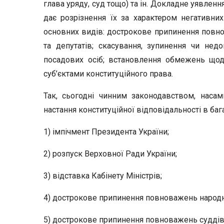
глава уряду, суд тощо) та ін. Докладне уявлен
дає розрізнення їх за характером негативних
основних видів: дострокове припинення повнов
та депутатів; скасування, зупинення чи недо
посадових осіб; встановлення обмежень щодо
суб’єктами конституційного права.
Так, сьогодні чинним законодавством, наса
настання конституційної відповідальності в баг
1) імпічмент Президента України;
2) розпуск Верховної Ради України;
3) відставка Кабінету Міністрів;
4) дострокове припинення повноважень народни
5) дострокове припинення повноважень суддів 