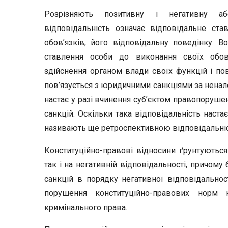
Розрізняють позитивну і негативну або
відповідальність означає відповідальне ста
обов’язків, його відповідальну поведінку. 
ставлення особи до виконання своїх обов’я
здійснення органом влади своїх функцій і пов
пов’язується з юридичними санкціями за ненале
настає у разі вчинення суб’єктом правопоруше
санкцій. Оскільки така відповідальність наста
називають ще ретроспективною відповідальністю 
Конституційно-правові відносини ґрунтуються 
так і на негативній відповідальності, причому
санкцій в порядку негативної відповідальност
порушення конституційно-правових норм 
кримінального права.