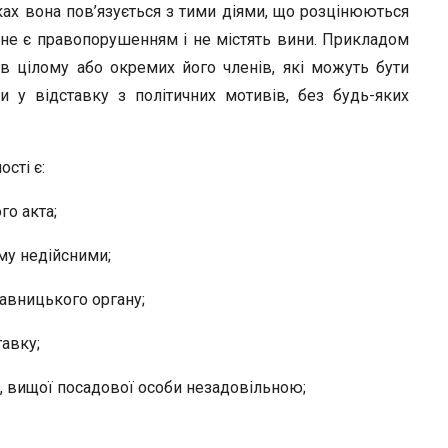
ах вона пов’язується з тими діями, що розцінюються
й не є правопорушенням і не містять вини. Прикладом
 в цілому або окремих його членів, які можуть бути
 у відставку з політичних мотивів, без будь-яких
сті є:
го акта;
му недійсними;
авницького органу;
авку;
, вищої посадової особи незадовільною;