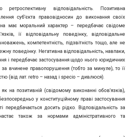
r
 ретроспективну відповідальність. Позитивна
влення суб’єкта правовідносин до виконання своїх
Вона має моральний характер – передбачає свідоме
зків, її відповідальну поведінку, відповідальне
новажень, компетентність, підзвітність тощо, але не
жну поведінку. Негативна відповідальність, навпаки,
ння і передбачає застосування щодо нього юридичних
є за вчинене правопорушення (тобто за минуле), то її
(від лат. retro – назад і specio – дивлюся).
як на позитивній (свідомому виконанні обов’язків),
 безпосередньо у конституційному праві застосування
і передбачається досить рідко. Відповідальність за
настає також за нормами адміністративного та