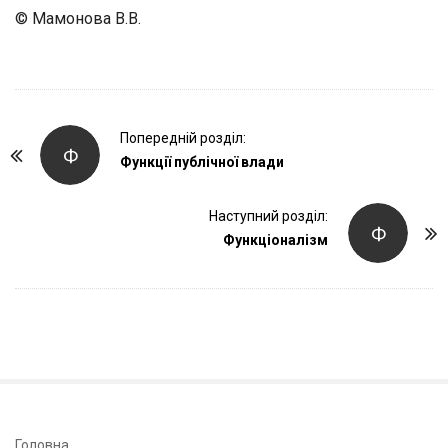
© Мамонова В.В.
P
Попередній розділ:
Ф
o
Функції публічної влади
s
t
Наступний розділ:
Ф
Функціоналізм
N
a
v
i
g
a
t
i
S
Головна