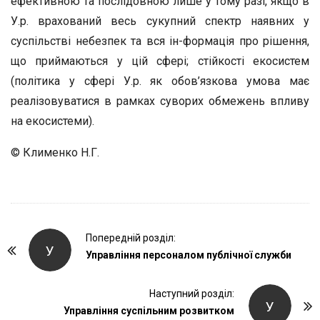
ефективною та послідовною лише у тому разі, якщо в
У.р. врахований весь сукупний спектр наявних у
суспільстві небезпек та вся ін-формація про рішення,
що приймаються у цій сфері; стійкості екосистем
(політика у сфері У.р. як обов’язкова умова має
реалізовуватися в рамках суворих обмежень впливу
на екосистеми).
© Клименко Н.Г.
P
Попередній розділ:
У
o
Управління персоналом публічної служби
s
t
Наступний розділ:
У
Управління суспільним розвитком
N