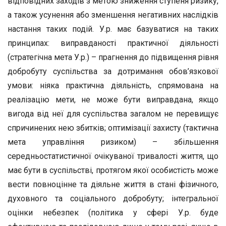
відповідних заходів з метою зниження ступеня ризику,
а також усунення або зменшення негативних наслідків
настання таких подій. У.р. має базуватися на таких
принципах: виправданості практичної діяльності
(стратегічна мета У.р.) – прагнення до підвищення рівня
добробуту суспільства за дотримання обов’язкової
умови: ніяка практична діяльність, спрямована на
реалізацію мети, не може бути виправдана, якщо
вигода від неї для суспільства загалом не перевищує
спричинених нею збитків; оптимізації захисту (тактична
мета управління ризиком) – збільшення
середньостатистичної очікуваної тривалості життя, що
має бути в суспільстві, протягом якої особистість може
вести повноцінне та діяльне життя в стані фізичного,
духовного та соціального добробуту; інтегральної
оцінки небезпек (політика у сфері У.р. буде