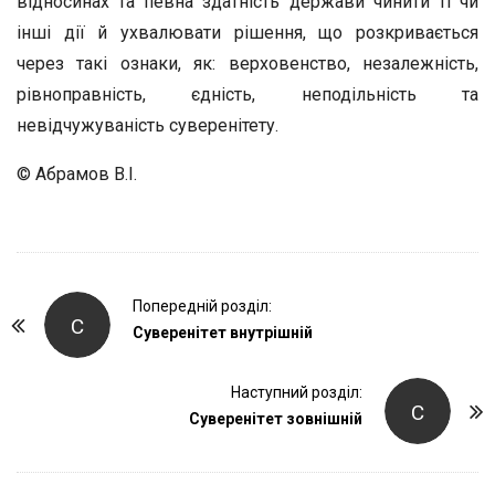
відносинах та певна здатність держави чинити ті чи
інші дії й ухвалювати рішення, що розкривається
через такі ознаки, як: верховенство, незалежність,
рівноправність, єдність, неподільність та
невідчужуваність суверенітету.
© Абрамов В.І.
P
Попередній розділ:
С
o
Суверенітет внутрішній
s
t
Наступний розділ:
С
Суверенітет зовнішній
N
a
v