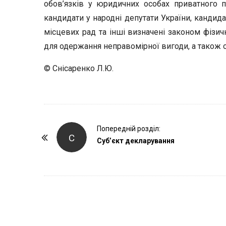
обов’язків у юридичних особах приватного п
кандидати у народні депутати України, кандида
місцевих рад та інші визначені законом фізичн
для одержання неправомірної вигоди, а також о
© Снісаренко Л.Ю.
P
Попередній розділ:
С
o
Суб’єкт декларування
s
t
N
a
v
i