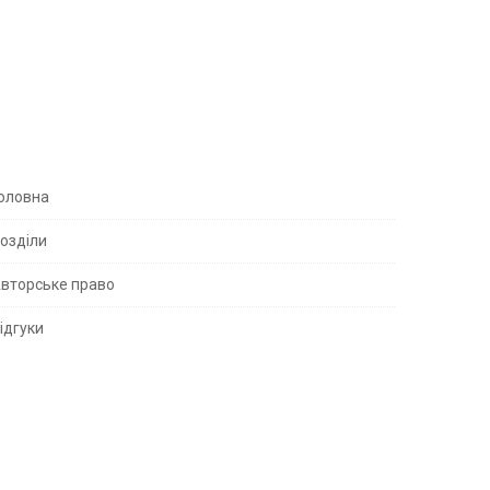
S
оловна
озділи
вторське право
S
ідгуки