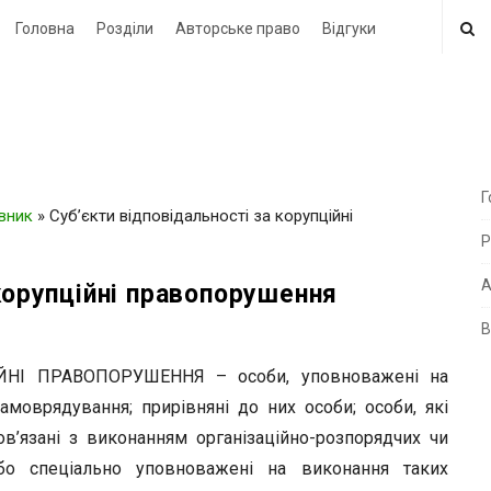
Головна
Розділи
Авторське право
Відгуки
Г
овник
»
Суб’єкти відповідальності за корупційні
i
Р
t
e
А
корупційні правопорушення
В
i
d
НІ ПРАВОПОРУШЕННЯ – особи, уповноважені на
e
моврядування; прирівняні до них особи; особи, які
b
в’язані з виконанням організаційно-розпорядчих чи
a
 або спеціально уповноважені на виконання таких