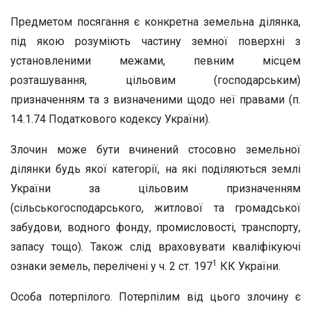
Предметом посягання є конкретна земельна ділянка,
під якою розуміють частину земної поверхні з
установленими межами, певним місцем
розташування, цільовим (господарським)
призначенням та з визначеними щодо неї правами (п.
14.1.74 Податкового кодексу України).
Злочин може бути вчинений стосовно земельної
ділянки будь якої категорії, на які поділяються землі
України за цільовим призначенням
(сільськогосподарського, житлової та громадської
забудови, водного фонду, промисловості, транспорту,
запасу тощо). Також слід враховувати кваліфікуючі
1
ознаки земель, перелічені у ч. 2 ст. 197
КК України.
Особа потерпілого. Потерпілим від цього злочину є