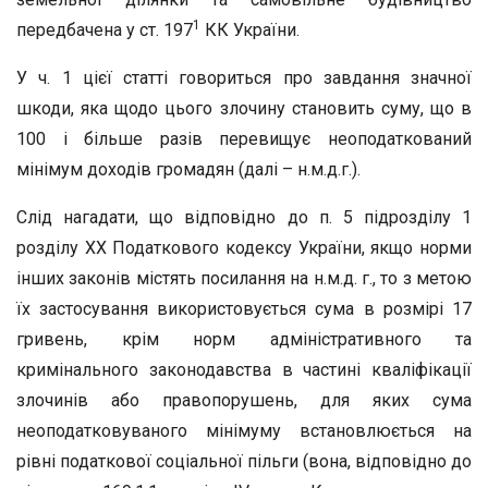
1
передбачена у ст. 197
КК України.
У ч. 1 цієї статті говориться про завдання значної
шкоди, яка щодо цього злочину становить суму, що в
100 і більше разів перевищує неоподаткований
мінімум доходів громадян (далі – н.м.д.г.).
Слід нагадати, що відповідно до п. 5 підрозділу 1
розділу ХХ Податкового кодексу України, якщо норми
інших законів містять посилання на н.м.д. г., то з метою
їх застосування використовується сума в розмірі 17
гривень, крім норм адміністративного та
кримінального законодавства в частині кваліфікації
злочинів або правопорушень, для яких сума
неоподатковуваного мінімуму встановлюється на
рівні податкової соціальної пільги (вона, відповідно до