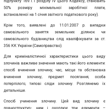
підпункту 169.1.1 розділу IV цього Кодексу, становить
50% розміру мінімальної заробітної плати,
встановленої на 1 січня звітного податкового року).
Крім того, виявлені до 11.01.2007 р. випадки
самовільного заняття земельних ділянок чи
самовільного будівництва слід кваліфікувати за ст.
356 КК України (Самоправство).
Для криміналістичної характеристики цього виду
злочинів важливе значення мають такі його елементи:
спосіб вчинення злочину; час, місце та обстановка
вчинення злочину; предмет посягання; особа
потерпілого; типові сліди злочину. Розглянемо їх
детальніше.
Спосіб учинення злочину. Цей вид злочину є
повноструктур- ним і охоплює три елементи –