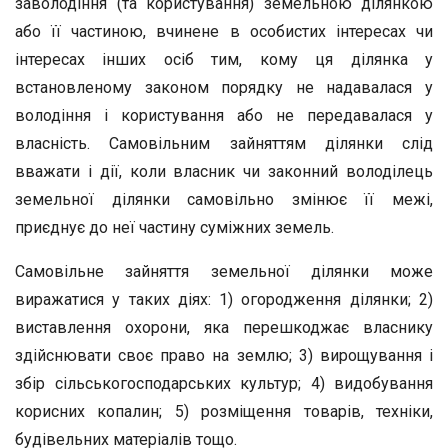
заволодіння (та користування) земельною ділянкою
або її частиною, вчинене в особистих інтересах чи
інтересах інших осіб тим, кому ця ділянка у
встановленому законом порядку не надавалася у
володіння і користування або не передавалася у
власність. Самовільним зайняттям ділянки слід
вважати і дії, коли власник чи законний володілець
земельної ділянки самовільно змінює її межі,
приєднує до неї частину суміжних земель.
Самовільне зайняття земельної ділянки може
виражатися у таких діях: 1) огородження ділянки; 2)
виставлення охорони, яка перешкоджає власнику
здійснювати своє право на землю; 3) вирощування і
збір сільськогосподарських культур; 4) видобування
корисних копалин; 5) розміщення товарів, техніки,
будівельних матеріалів тощо.