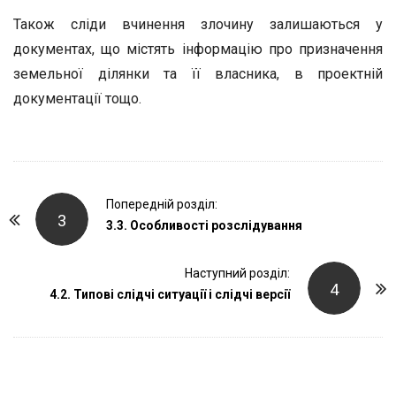
Також сліди вчинення злочину залишаються у
документах, що містять інформацію про призначення
земельної ділянки та її власника, в проектній
документації тощо.
P
Попередній розділ:
3
o
3.3. Особливості розслідування
s
t
Наступний розділ:
4
4.2. Типові слідчі ситуації і слідчі версії
N
a
v
i
g