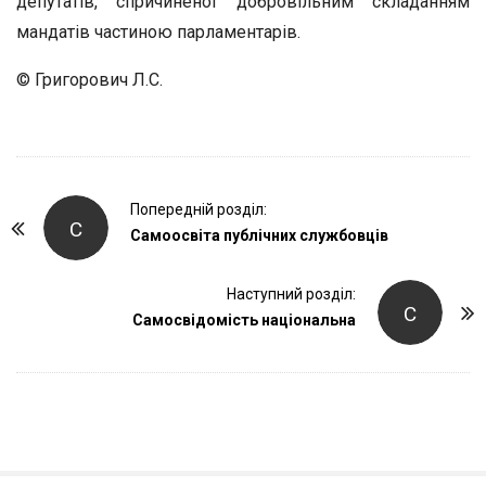
депутатів, спричиненої добровільним складанням
мандатів частиною парламентарів.
© Григорович Л.С.
P
Попередній розділ:
С
o
Самоосвіта публічних службовців
s
t
Наступний розділ:
С
Самосвідомість національна
N
a
v
i
g
a