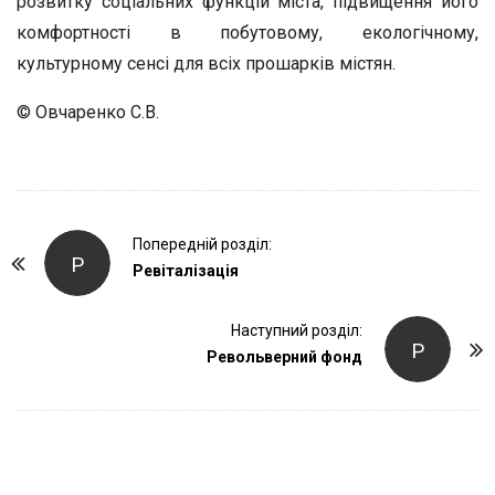
розвитку соціальних функцій міста, підвищення його
комфортності в побутовому, екологічному,
культурному сенсі для всіх прошарків містян.
© Овчаренко С.В.
P
Попередній розділ:
Р
o
Ревіталізація
s
t
Наступний розділ:
Р
Револьверний фонд
N
a
v
i
g