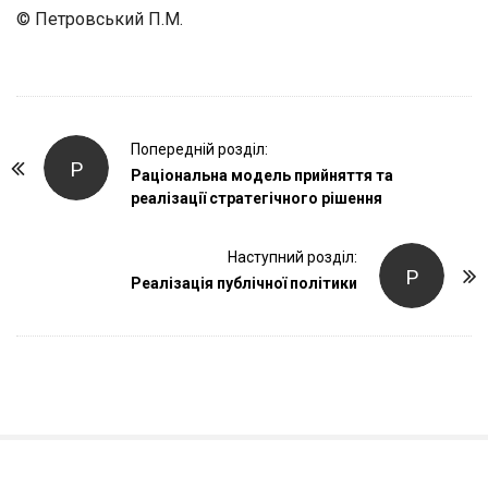
© Петровський П.М.
P
Попередній розділ:
Р
o
Раціональна модель прийняття та
реалізації стратегічного рішення
s
t
Наступний розділ:
N
Р
Реалізація публічної політики
a
v
i
g
a
t
i