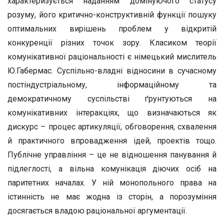
характеризується наданням домінуючого статусу
розуму, його критично-конструктивній функції пошуку
оптимальних вирішень проблем у відкритій
конкуренції різних точок зору. Класиком теорії
комунікативної раціональності є німецький мислитель
Ю.Габермас. Суспільно-владні відносини в сучасному
постіндустріальному, інформаційному та
демократичному суспільстві ґрунтуються на
комунікативних інтеракціях, що визначаються як
дискурс – процес артикуляції, обговорення, схвалення
й практичного впровадження ідей, проектів тощо.
Публічне управління – це не відношення панування й
підлеглості, а вільна комунікація діючих осіб на
паритетних началах. У ній монопольного права на
істинність не має жодна із сторін, а порозуміння
досягається владою раціональної аргументації.