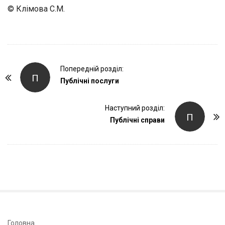
© Клімова С.М.
P
Попередній розділ:
П
o
Публічні послуги
s
t
Наступний розділ:
П
Публічні справи
N
a
v
i
g
a
t
i
S
Головна