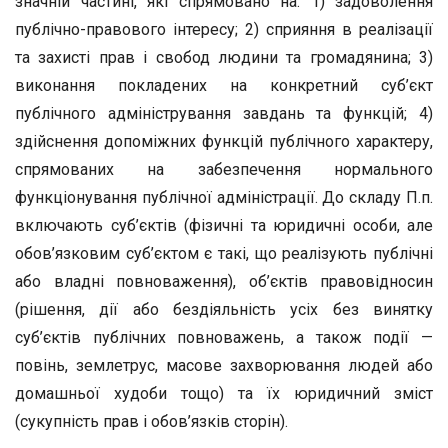
значній частині, які спрямовано на: 1) задоволення
публічно-правового інтересу; 2) сприяння в реалізації
та захисті прав і свобод людини та громадянина; 3)
виконання покладених на конкретний суб’єкт
публічного адміністрування завдань та функцій; 4)
здійснення допоміжних функцій публічного характеру,
спрямованих на забезпечення нормального
функціонування публічної адміністрації. До складу П.п.
включають суб’єктів (фізичні та юридичні особи, але
обов’язковим суб’єктом є такі, що реалізують публічні
або владні повноваження), об’єктів правовідносин
(рішення, дії або бездіяльність усіх без винятку
суб’єктів публічних повноважень, а також події —
повінь, землетрус, масове захворювання людей або
домашньої худоби тощо) та їх юридичний зміст
(сукупність прав і обов’язків сторін).