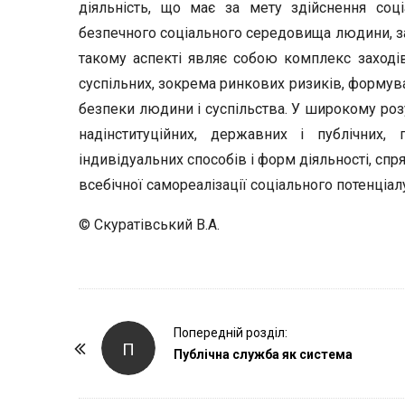
діяльність, що має за мету здійснення соц
безпечного соціального середовища людини, за
такому аспекті являє собою комплекс заході
суспільних, зокрема ринкових ризиків, формува
безпеки людини і суспільства. У широкому розу
надінституційних, державних і публічних, 
індивідуальних способів і форм діяльності, сп
всебічної самореалізації соціального потенціалу
© Скуратівський В.А.
P
Попередній розділ:
П
o
Публічна служба як система
s