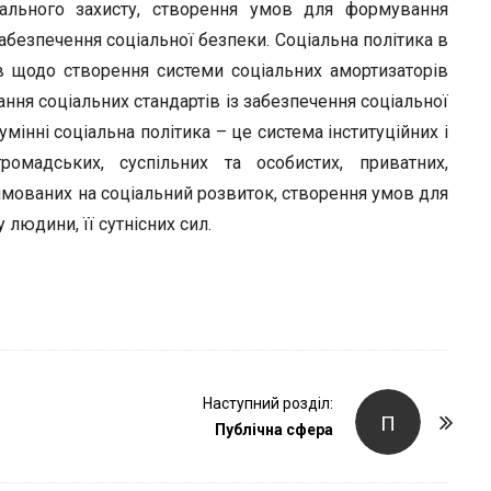
r
іального захисту, створення умов для формування
безпечення соціальної безпеки. Соціальна політика в
в щодо створення системи соціальних амортизаторів
ння соціальних стандартів із забезпечення соціальної
мінні соціальна політика – це система інституційних і
громадських, суспільних та особистих, приватних,
рямованих на соціальний розвиток, створення умов для
 людини, її сутнісних сил.
Наступний розділ:
П
Публічна сфера