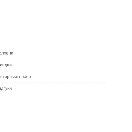
S
оловна
озділи
вторське право
S
ідгуки