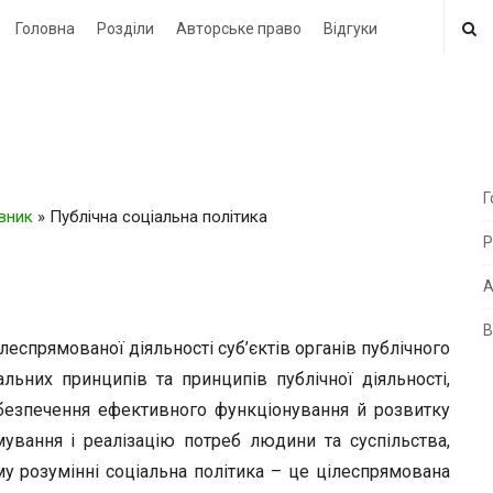
Головна
Розділи
Авторське право
Відгуки
Г
овник
»
Публічна соціальна політика
i
Р
t
e
А
В
i
прямованої діяльності суб’єктів органів публічного
d
альних принципів та принципів публічної діяльності,
e
абезпечення ефективного функціонування й розвитку
b
ування і реалізацію потреб людини та суспільства,
a
му розумінні соціальна політика – це цілеспрямована