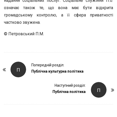
надання соціальних послуг. Соціальне служіння П.о.
означає також те, що вона має бути відкрита
громадському контролю, а її сфера приватності
частково звужена.
© Петровський П.М.
P
Попередній розділ:
П
o
Публічна культурна політика
s
t
Наступний розділ:
П
Публічна політика
N
a
v
i