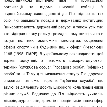
представником політичної партії чи громадської
організації та відома широкій публіці. У
європейському законодавстві до П.о. відносять тих
осіб, які займають посади в державних інституціях,
“використовують державний ресурс, а також усіх тих,
хто відіграє певну роль у громадському житті, чи то в
галузі політики, економіки, мистецтва, соціальної
сфери, спорту чи в будь-якій іншій сфері” (Резолюції
1165 (1998) ПАРЕ). В українському законодавстві цей
термін відсутній, а натомість використовуються
терміни “службова особа”, “посадова особа”, “офіційна
особа” та ін. Тому для визначення статусу П.о. доречно
спиратися на зміст терміна “публічна служба”, що
включає діяльність досить широкого кола працівників
різних служб. Водночас до П.о. відносять учителів,
лікарів, журналістів, артистів і працівників інших сфер