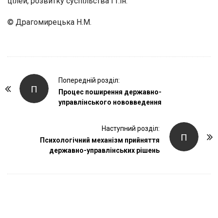
цілей, розвитку суспільства і т.ін.
© Драгомирецька Н.М.
P
Попередній розділ:
П
o
Процес поширення державно-
управлінського нововведення
s
t
Наступний розділ:
N
П
Психологічний механізм прийняття
a
державно-управлінських рішень
v
i
g
a
t