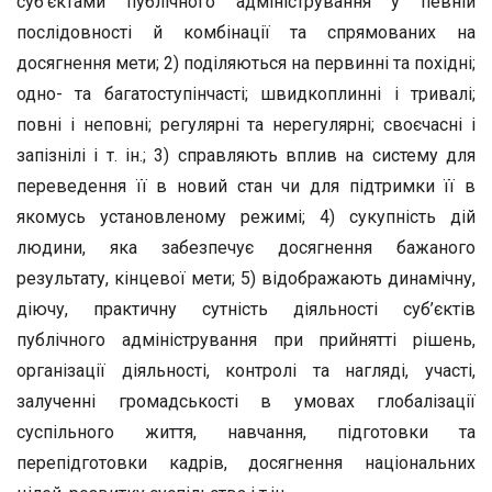
суб’єктами публічного адміністрування у певній
послідовності й комбінації та спрямованих на
досягнення мети; 2) поділяються на первинні та похідні;
одно- та багатоступінчасті; швидкоплинні і тривалі;
повні і неповні; регулярні та нерегулярні; своєчасні і
запізнілі і т. ін.; 3) справляють вплив на систему для
переведення її в новий стан чи для підтримки її в
якомусь установленому режимі; 4) сукупність дій
людини, яка забезпечує досягнення бажаного
результату, кінцевої мети; 5) відображають динамічну,
діючу, практичну сутність діяльності суб’єктів
публічного адміністрування при прийнятті рішень,
організації діяльності, контролі та нагляді, участі,
залученні громадськості в умовах глобалізації
суспільного життя, навчання, підготовки та
перепідготовки кадрів, досягнення національних